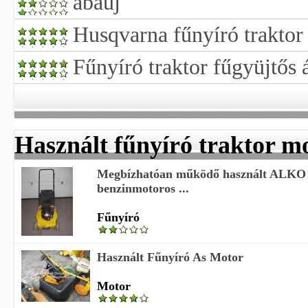
abaúj
Husqvarna fűnyíró traktor 
Fűnyíró traktor fűgyüjtős 
Használt fűnyíró traktor m
Megbízhatóan működő használt ALKO
benzinmotoros ...
Fűnyíró
Használt Fűnyíró As Motor
Motor