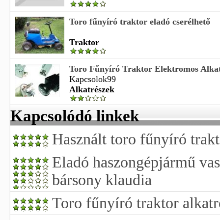
Toro fűnyíró traktor eladó cserélhető
Traktor
Toro Fűnyíró Traktor Elektromos Alka
Kapcsolok99
Alkatrészek
Kapcsolódó linkek
Használt toro fűnyíró trak
Eladó haszongépjármű vas 
bársony klaudia
Toro fűnyíró traktor alkat