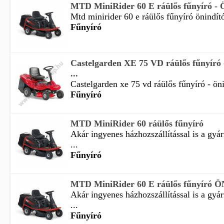
MTD MiniRider 60 E ráülős fűnyíró 
Mtd minirider 60 e ráülős fűnyíró önindító
Fűnyíró
Castelgarden XE 75 VD ráülős fűnyír
...
Castelgarden xe 75 vd ráülős fűnyíró - öni
Fűnyíró
MTD MiniRider 60 ráülős fűnyíró
Akár ingyenes házhozszállítással is a gyá
...
Fűnyíró
MTD MiniRider 60 E ráülős fűnyíró
Akár ingyenes házhozszállítással is a gyá
...
Fűnyíró