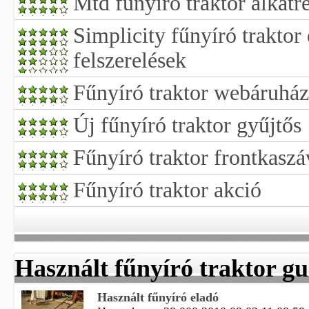
Mtd fűnyíró traktor alkatr
Simplicity fűnyíró trakto
felszerelések
Fűnyíró traktor webáruház
Új fűnyíró traktor gyűjtős
Fűnyíró traktor frontkaszá
Fűnyíró traktor akció
Használt fűnyíró traktor g
Használt fűnyíró eladó