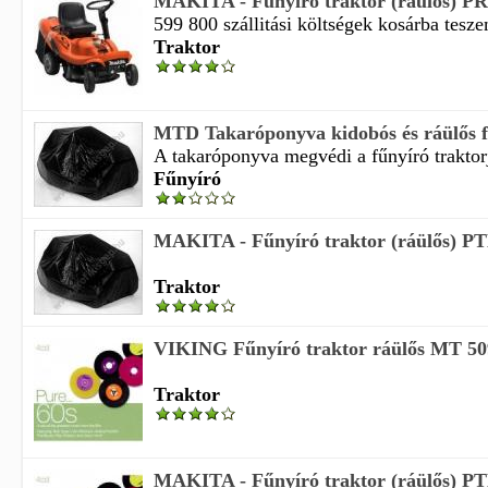
MAKITA - Fűnyíró traktor (ráülős) 
599 800 szállitási költségek kosárba tesze
Traktor
MTD Takaróponyva kidobós és ráülős f
A takaróponyva megvédi a fűnyíró traktorjá
Fűnyíró
MAKITA - Fűnyíró traktor (ráülős) P
Traktor
VIKING Fűnyíró traktor ráülős MT 5
Traktor
MAKITA - Fűnyíró traktor (ráülős) P