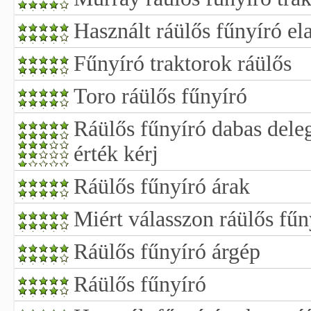
Használt ráülős fűnyíró el
Fűnyíró traktorok ráülős
Toro ráülős fűnyíró
Ráülős fűnyíró dabas dele
érték kérj
Ráülős fűnyíró árak
Miért válasszon ráülős fűny
Ráülős fűnyíró árgép
Ráülős fűnyíró