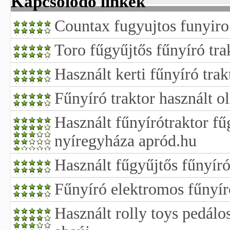
Kapcsolódó linkek
Countax fugyujtos funyiro 
Toro fűgyűjtős fűnyíró tra
Használt kerti fűnyíró trak
Fűnyíró traktor használt o
Használt fűnyírótraktor fű
nyíregyháza apród.hu
Használt fűgyűjtős fűnyíró
Fűnyíró elektromos fűnyír
Használt rolly toys pedálo