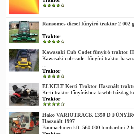
Traktor
Ransomes diesel fűnyíró traktor 2 002 g
Traktor
Kawasaki Cub Cadet fűnyíró traktor H
Kawasaki cub-cadet fűnyíró traktor haszn
...
Traktor
ELKELT Kerti Traktor Használt traktr
Kerti traktor fűnyíráshoz kisebb házilag kés
Traktor
Hako VARIOTRACK 1350 D FŰNYÍ
Használt 1997
Baumachinen kft. 560 000 lombardini 2 he
Traktor