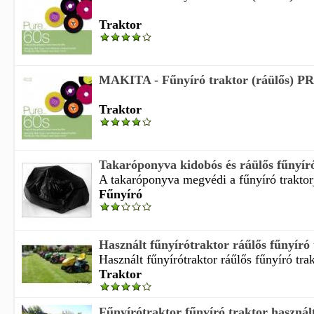
Traktor
MAKITA - Fűnyíró traktor (ráülős) 
Traktor
Takaróponyva kidobós és ráülős fűnyír
A takaróponyva megvédi a fűnyíró traktorjá
Fűnyíró
Használt fűnyírótraktor ráűlős fűnyíró 
Használt fűnyírótraktor ráűlős fűnyíró trak
Traktor
Fűnyírótraktor fűnyíró traktor használ