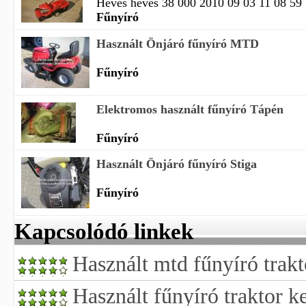
Heves heves 38 000 2010 09 03 11 08 59
Fűnyíró
Használt Önjáró fűnyíró MTD
Fűnyíró
Elektromos használt fűnyíró Tápén
Fűnyíró
Használt Önjáró fűnyíró Stiga
Fűnyíró
Kapcsolódó linkek
Használt mtd fűnyíró trak
Használt fűnyíró traktor k