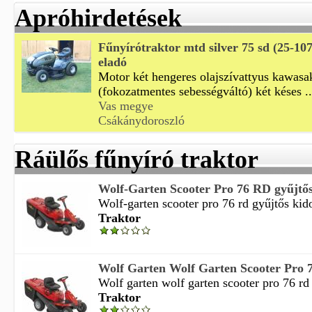
Apróhirdetések
Fűnyírótraktor mtd silver 75 sd (25-107
eladó
Motor két hengeres olajszívattyus kawasak
(fokozatmentes sebességváltó) két késes ..
Vas megye
Csákánydoroszló
Ráülős fűnyíró traktor
Wolf-Garten Scooter Pro 76 RD gyűjtős/
Wolf-garten scooter pro 76 rd gyűjtős kido
Traktor
Wolf Garten Wolf Garten Scooter Pro 7
Wolf garten wolf garten scooter pro 76 rd 
Traktor