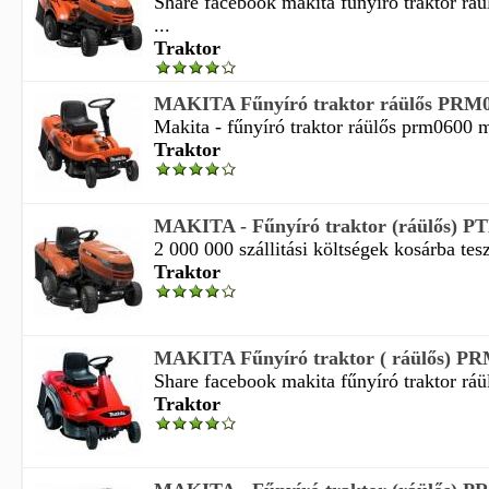
Share facebook makita fűnyíró traktor rá
...
Traktor
MAKITA Fűnyíró traktor ráülős PRM
Makita - fűnyíró traktor ráülős prm0600 ma
Traktor
MAKITA - Fűnyíró traktor (ráülős) P
2 000 000 szállitási költségek kosárba tes
Traktor
MAKITA Fűnyíró traktor ( ráülős) P
Share facebook makita fűnyíró traktor ráü
Traktor