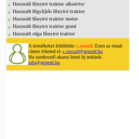
Használt fűnyíró traktor alkatrész
Használt fűgyűjtős fűnyíró traktor
Használt fűnyíró traktor motor
Használt fűnyíró traktor gumi
Használt stiga fűnyíró traktor
A termékeket feltöltötte:
c.szeszil
. Ezen az email
címen érheted el:
c.szeszil@gepeid.hu
Ha szerkesztő akarsz lenni írj nekünk:
info@gepeid.hu