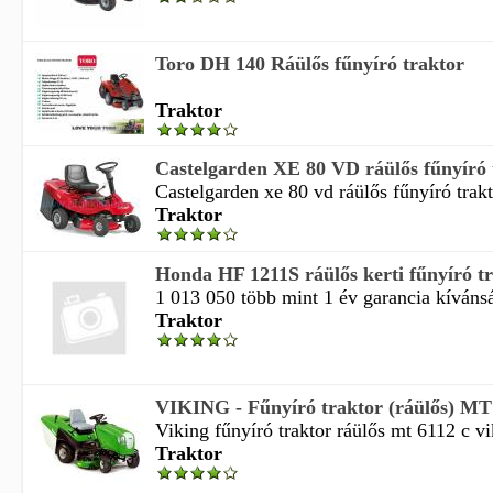
Toro DH 140 Ráülős fűnyíró traktor
Traktor
Castelgarden XE 80 VD ráülős fűnyíró t
Castelgarden xe 80 vd ráülős fűnyíró trakto
Traktor
Honda HF 1211S ráülős kerti fűnyíró t
1 013 050 több mint 1 év garancia kívánság
Traktor
VIKING - Fűnyíró traktor (ráülős) MT
Viking fűnyíró traktor ráülős mt 6112 c vi
Traktor