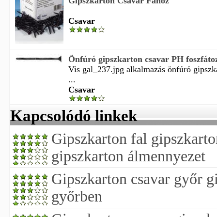
Gipszkarton Csavar Fához
Csavar
Önfúró gipszkarton csavar PH foszfáto
Vis gal_237.jpg alkalmazás önfúró gipszk
...
Csavar
Kapcsolódó linkek
Gipszkarton fal gipszkarto
gipszkarton álmennyezet
Gipszkarton csavar győr gi
győrben