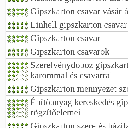
Gipszkarton csavar vásárlá
Einhell gipszkarton csavar
Gipszkarton csavar
Gipszkarton csavarok
Szerelvénydoboz gipszkart
karommal és csavarral
Gipszkarton mennyezet sze
Építőanyag kereskedés gip
rögzítőelemei
Gipszkarton szerelés házil