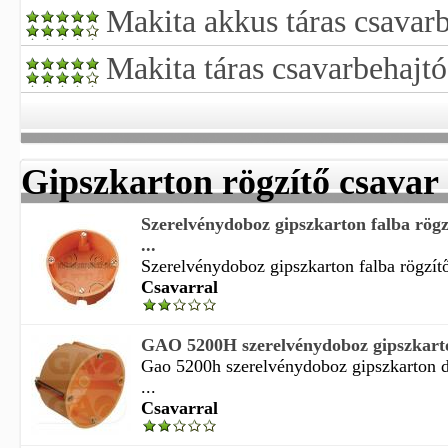
Makita akkus táras csavar
Makita táras csavarbehajtó
Gipszkarton rögzítő csavar
Szerelvénydoboz gipszkarton falba rög
...
Szerelvénydoboz gipszkarton falba rögzít
Csavarral
GAO 5200H szerelvénydoboz gipszkarton
Gao 5200h szerelvénydoboz gipszkarton d
...
Csavarral