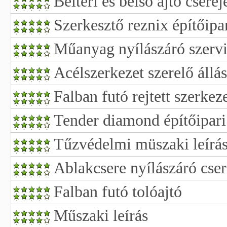
Beltéri és belső ajtó cseréj
Szerkesztő reznix építőipa
Műanyag nyílászáró szervi
Acélszerkezet szerelő állá
Falban futó rejtett szerkeze
Tender diamond építőipari
Tűzvédelmi müszaki leírá
Ablakcsere nyílászáró cser
Falban futó tolóajtó
Műszaki leírás