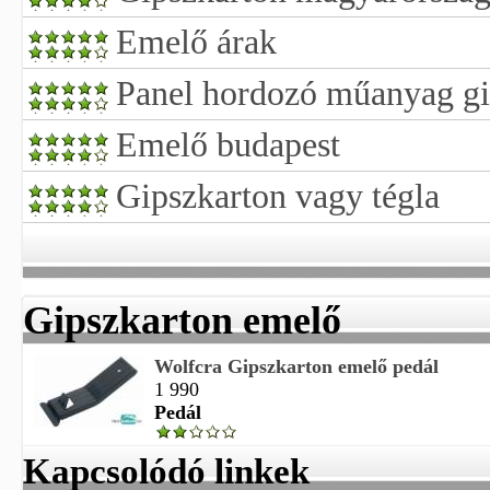
Emelő árak
Panel hordozó műanyag gi
Emelő budapest
Gipszkarton vagy tégla
Gipszkarton emelő
Wolfcra Gipszkarton emelő pedál
1 990
Pedál
Kapcsolódó linkek