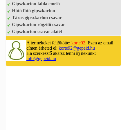
Gipszkarton tábla emelő
Hűtő fűtő gipszkarton
Táras gipszkarton csavar
Gipszkarton rögzítő csavar
Gipszkarton csavar alátét
A termékeket feltöltötte:
korte92
. Ezen az email
címen érheted el:
korte92@gepeid.hu
Ha szerkesztő akarsz lenni írj nekünk:
info@gepeid.hu