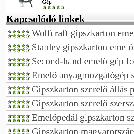
Gép
Kapcsolódó linkek
Wolfcraft gipszkarton eme
Stanley gipszkarton emelő
Second-hand emelő gép for
Emelő anyagmozgatógép sz
Gipszkarton szerelő állás p
Gipszkarton szerelő szers
Emelőpedál gipszkarton sz
Gipszkarton magyarorszá