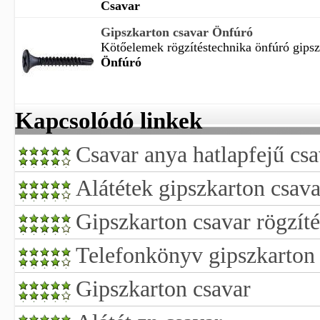
Csavar
Gipszkarton csavar Önfúró
Kötőelemek rögzítéstechnika önfúró gipsz
Önfúró
Kapcsolódó linkek
Csavar anya hatlapfejű csa
Alátétek gipszkarton csava
Gipszkarton csavar rögzít
Telefonkönyv gipszkarton
Gipszkarton csavar