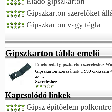
Eladó gipszkarton
Gipszkarton szerelőket áll
Gipszkarton vagy tégla
Gipszkarton tábla emelő
Emelőpedál gipszkarton szereléshez Wo
Gipszkarton szerszámok 1 990 cikkszám
az ...
Szereléshez
Kapcsolódó linkek
Gipsz építőelem polkontro