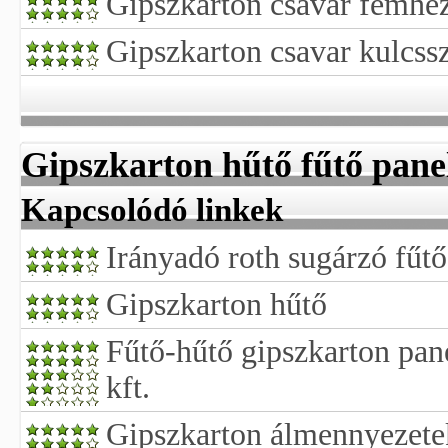
Gipszkarton csavar fémhe
Gipszkarton csavar kulcssz
Gipszkarton hűtő fűtő pane
Kapcsolódó linkek
Irányadó roth sugárzó fűtő
Gipszkarton hűtő
Fűtő-hűtő gipszkarton pan
kft.
Gipszkarton álmennyezete