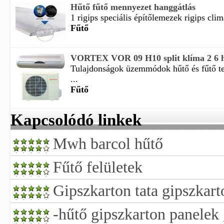
Hűtő fűtő mennyezet hanggátlás
1 rigips speciális építőlemezek rigips clim
Fűtő
VORTEX VOR 09 H10 split klíma 2 6 h
Tulajdonságok üzemmódok hűtő és fűtő te
...
Fűtő
Kapcsolódó linkek
Mwh barcol hűtő
Fűtő felületek
Gipszkarton tata gipszkarto
-hűtő gipszkarton panelek