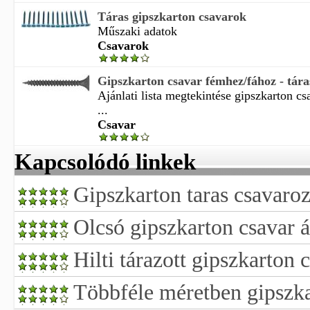
Táras gipszkarton csavarok
Műszaki adatok
Csavarok
Gipszkarton csavar fémhez/fához - tára
Ajánlati lista megtekintése gipszkarton c
...
Csavar
Kapcsolódó linkek
Gipszkarton taras csavaro
Olcsó gipszkarton csavar 
Hilti tárazott gipszkarton 
Többféle méretben gipszk