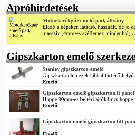
Apróhirdetések
Motorkerékpár emelő pad, állvány
Eladó a képeken látható, használt, de jó á
masszív (4mm-es acéllemez mindenhol) ..
Gipszkarton emelő szerkeze
Stanley gipszkarton emelő
Gipszkarton lemezek lábbal történő helyér
Emelő
Gipszkarton emelő gipszkarton li panel
Hoppe 90mm-es beltéri ajtókilincs hoppe 
Emelő
Gipszkarton emelő gipszkarton lift pan
Emelő