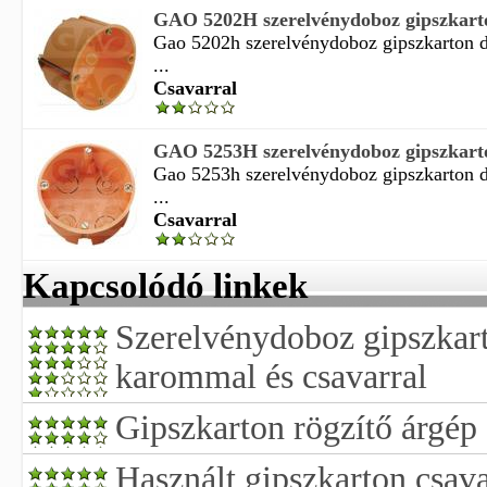
GAO 5202H szerelvénydoboz gipszkarton
Gao 5202h szerelvénydoboz gipszkarton d
...
Csavarral
GAO 5253H szerelvénydoboz gipszkarton
Gao 5253h szerelvénydoboz gipszkarton d
...
Csavarral
Kapcsolódó linkek
Szerelvénydoboz gipszkart
karommal és csavarral
Gipszkarton rögzítő árgép
Használt gipszkarton csava