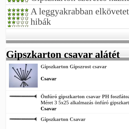
A leggyakrabban elkövetett
hibák
Gipszkarton csavar alátét
Gipszkarton Gipszrost csavar
Csavar
Önfúró gipszkarton csavar PH foszfáto
Méret 3 5x25 alkalmazás önfúró gipszkart
Csavar
Gipszkarton Csavar