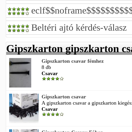
eclf$$noframe$$$$$$$$$$
Beltéri ajtó kérdés-válasz
Gipszkarton gipszkarton cs
Gipszkarton csavar fémhez
8 db
Csavar
Gipszkarton csavar
A gipszkarton csavar a gipszkarton kiegész
Csavar