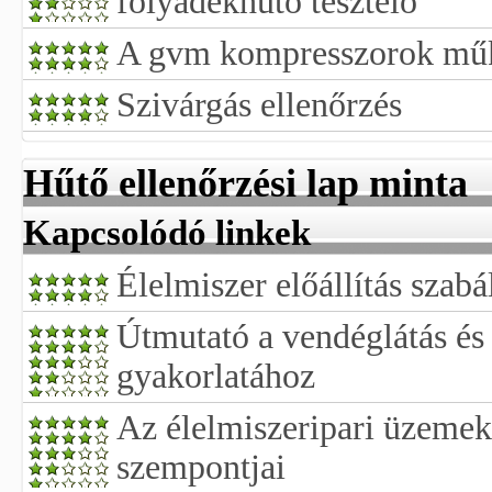
folyadékhűtő tesztelő
A gvm kompresszorok műk
Szivárgás ellenőrzés
Hűtő ellenőrzési lap minta
Kapcsolódó linkek
Élelmiszer előállítás szab
Útmutató a vendéglátás és 
gyakorlatához
Az élelmiszeripari üzemek 
szempontjai