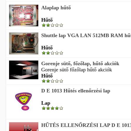
Alaplap hűtő
Hűtő
Shuttle lap VGA LAN 512MB RAM hűt
Hűtő
Gorenje sütő, főzőlap, hűtő akciók
Gorenje sütő főzőlap hűtő akciók
Hűtő
D E 1013 Hűtés ellenőrzési lap
Lap
HŰTÉS ELLENŐRZÉSI LAP D E 101