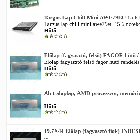
Targus Lap Chill Mini AWE79EU 15 6 N
Targus lap chill mini awe79eu 15 6 notebo
Hűtő
Előlap (fagyasztó, felső) FAGOR hűtő
Előlap fagyasztó felső fagor hűtő rendelésr
Hűtő
Abit alaplap, AMD processzor, memória,
Hűtő
19,7X44 Előlap (fagyasztó fiók) INDES
...