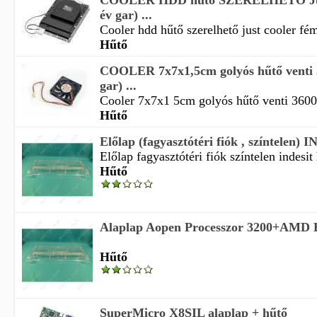
COOLER HDD hűtő SZERELHETŐ Just
év gar) ...
Cooler hdd hűtő szerelhető just cooler fém
Hűtő
COOLER 7x7x1,5cm golyós hűtő venti 
gar) ...
Cooler 7x7x1 5cm golyós hűtő venti 3600r
Hűtő
Előlap (fagyasztótéri fiók , színtelen) 
Előlap fagyasztótéri fiók színtelen indesit 
Hűtő
Alaplap Aopen Processzor 3200+AMD
Hűtő
SuperMicro X8SIL alaplap + hűtő