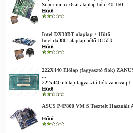
Supermicro x8sil alaplap hűtő 40 160
Hűtő
Intel DX38BT alaplap + Hűtő
Intel dx38bt alaplap hűtő 18 550
Hűtő
222X440 Előlap (fagyasztó fiók) ZAN
...
222x440 előlap fagyasztó fiók zanussi pl. 
Hűtő
ASUS P4P800 VM S Tesztelt Használt Al
Hűtő