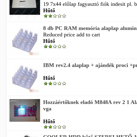
19 7x44 előlap fagyasztó fiók indesit pl. b
Hűtő
8 db PC RAM memória alaplap alumin
Reduced price add to cart
Hűtő
IBM rev2.4 alaplap + ajándék proci +p
Hűtő
Hozzáértőknek eladó M848A rev 2 1 Al
vga
Hűtő