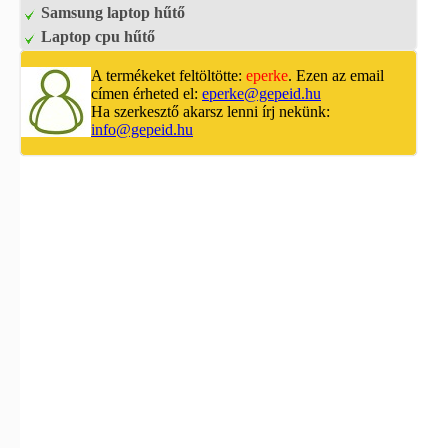
Samsung laptop hűtő
Laptop cpu hűtő
A termékeket feltöltötte:
eperke
. Ezen az email
címen érheted el:
eperke@gepeid.hu
Ha szerkesztő akarsz lenni írj nekünk:
info@gepeid.hu