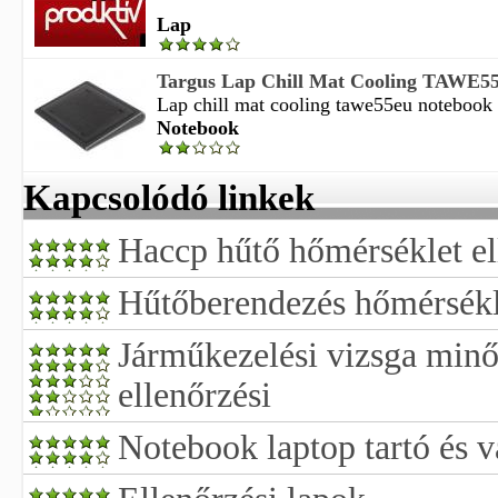
Lap
Targus Lap Chill Mat Cooling TAWE5
Lap chill mat cooling tawe55eu notebook h
Notebook
Kapcsolódó linkek
Haccp hűtő hőmérséklet el
Hűtőberendezés hőmérsékle
Járműkezelési vizsga minős
ellenőrzési
Notebook laptop tartó és 