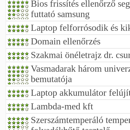
Bios frissítés ellenőrző s
futtató samsung
Laptop felforrósodik és k
Domain ellenőrzés
Szakmai önéletrajz dr. csu
Vasmadarak három univerz
bemutatója
Laptop akkumulátor felújí
Lambda-med kft
Szerszámtemperáló temper