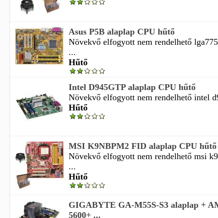
Asus P5B alaplap CPU hűtő
Növekvő elfogyott nem rendelhető lga775 
...
Hűtő
Intel D945GTP alaplap CPU hűtő
Növekvő elfogyott nem rendelhető intel d9
Hűtő
MSI K9NBPM2 FID alaplap CPU hűtő
Növekvő elfogyott nem rendelhető msi k9
...
Hűtő
GIGABYTE GA-M55S-S3 alaplap + AM
5600+ ...