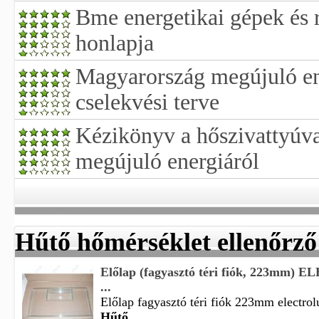
Bme energetikai gépek és 
honlapja
Magyarország megújuló ene
cselekvési terve
Kézikönyv a hőszivattyúva
megújuló energiáról
Hűtő hőmérséklet ellenőrző
Előlap (fagyasztó téri fiók, 223mm)
...
Előlap fagyasztó téri fiók 223mm electrolu
Hűtő