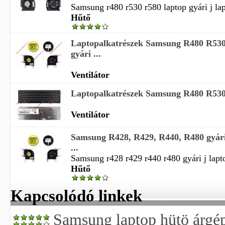
Samsung r480 r530 r580 laptop gyári j lap
Hűtő
Laptopalkatrészek Samsung R480 R530
gyári ...
Ventilátor
Laptopalkatrészek Samsung R480 R530 
Ventilátor
Samsung R428, R429, R440, R480 gyári
...
Samsung r428 r429 r440 r480 gyári j lapto
Hűtő
Kapcsolódó linkek
Samsung laptop hütö árgé