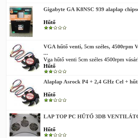
Gigabyte GA K8NSC 939 alaplap chipse
Hűtő
VGA hűtő venti, 5cm széles, 4500rpm V
...
Vga hűtő venti 5cm széles 4500rpm vásárlá
Hűtő
Alaplap Asrock P4 + 2,4 GHz Cel + hűt
Hűtő
LAP TOP PC HŰTŐ 3DB VENTILÁ
Hűtő