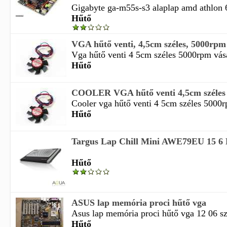
Gigabyte ga-m55s-s3 alaplap amd athlon 6
Hűtő
VGA hűtő venti, 4,5cm széles, 5000rpm 
Vga hűtő venti 4 5cm széles 5000rpm vásár
Hűtő
COOLER VGA hűtő venti 4,5cm széles 5
Cooler vga hűtő venti 4 5cm széles 5000rp
Hűtő
Targus Lap Chill Mini AWE79EU 15 6 N
Hűtő
ASUS lap memória proci hűtő vga
Asus lap memória proci hűtő vga 12 06 sz
Hűtő