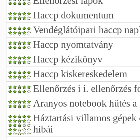
Ellenőrzési lapok
Haccp dokumentum
Vendéglátóipari haccp nap
Haccp nyomtatvány
Haccp kézikönyv
Haccp kiskereskedelem
Ellenőrzés i i. ellenőrzés
Aranyos notebook hűtés a
Háztartási villamos gépek
hibái