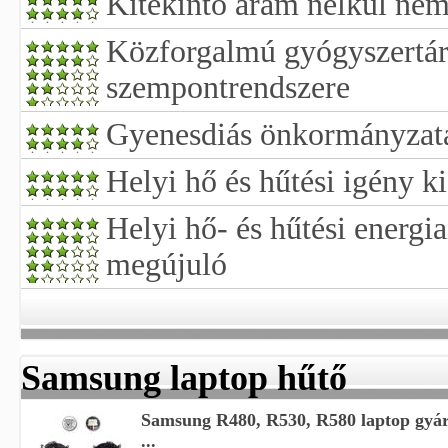
Kitekintő áram nélkül nem
Közforgalmú gyógyszertár 
szempontrendszere
Gyenesdiás önkormányzatá
Helyi hő és hűtési igény k
Helyi hő- és hűtési energia
megújuló
Samsung laptop hűtő
Samsung R480, R530, R580 laptop gyári
...