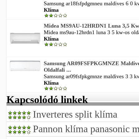
Samsung ar18fsfpdgmneu maldives 6 0 kw-o
Klíma
Midea MS9AU-12HRDN1 Luna 3,5 Kw-os
Midea ms9au-12hrdn1 luna 3 5 kw-os oldalf
Klíma
Samsung AR09FSFPKGMNZE Maldives
Oldalfali ...
Samsung ar09fsfpkgmnze maldives 3 3 kw-o
Klíma
Kapcsolódó linkek
Inverteres split klíma
Pannon klíma panasonic mu