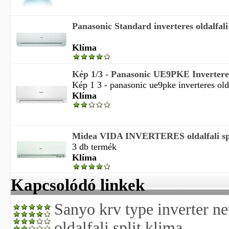
Panasonic Standard inverteres oldalfali 
Klíma
Kép 1/3 - Panasonic UE9PKE Inverteres O
Kép 1 3 - panasonic ue9pke inverteres oldal
Klíma
Midea VIDA INVERTERES oldalfali spl
3 db termék
Klíma
Kapcsolódó linkek
Sanyo krv type inverter ne
oldalfali split klima