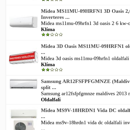
Midea MS11MU-09HRFN1 3D Oasis 2,
Inverteres ...
Midea ms11mu-09hrfn1 3d oasis 2 6 kw-os 
Klíma
Midea 3D Oasis MS11MU-09HRFN1 oldal
...
Midea 3d oasis ms11mu-09hrfn1 oldalfali i
Klíma
Samsung AR12FSFPFGMNZE (Maldive
split ...
Samsung ar12fsfpfgmnze maldives 2013 mo
Oldalfali
Midea MS9V-18HRDN1 Vida DC oldalfali
...
Midea ms9v-18hrdn1 vida dc oldalfali inve
...