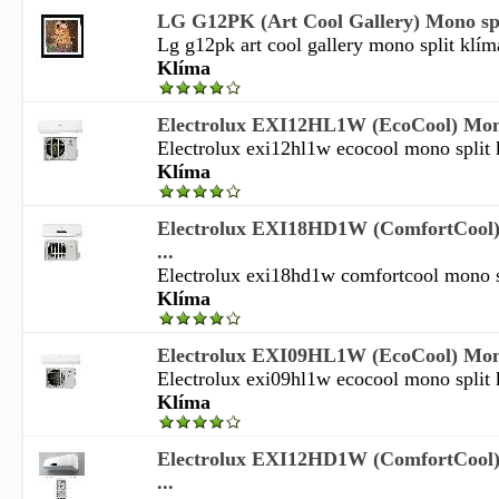
LG G12PK (Art Cool Gallery) Mono spli
Lg g12pk art cool gallery mono split klíma 
Klíma
Electrolux EXI12HL1W (EcoCool) Mono 
Electrolux exi12hl1w ecocool mono split kl
Klíma
Electrolux EXI18HD1W (ComfortCool) 
...
Electrolux exi18hd1w comfortcool mono sp
Klíma
Electrolux EXI09HL1W (EcoCool) Mono 
Electrolux exi09hl1w ecocool mono split kl
Klíma
Electrolux EXI12HD1W (ComfortCool) 
...