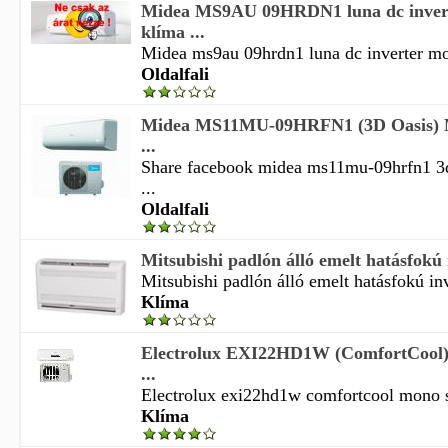
Midea MS9AU 09HRDN1 luna dc invert
klíma ...
Midea ms9au 09hrdn1 luna dc inverter mon
Oldalfali
Midea MS11MU-09HRFN1 (3D Oasis) M
...
Share facebook midea ms11mu-09hrfn1 3d
...
Oldalfali
Mitsubishi padlón álló emelt hatásfokú i
Mitsubishi padlón álló emelt hatásfokú inve
Klíma
Electrolux EXI22HD1W (ComfortCool) 
...
Electrolux exi22hd1w comfortcool mono sp
Klíma