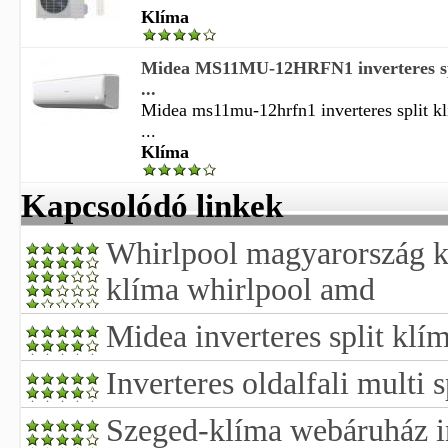
Klíma
Midea MS11MU-12HRFN1 inverteres spl
...
Midea ms11mu-12hrfn1 inverteres split kl
...
Klíma
Kapcsolódó linkek
Whirlpool magyarország kft
klíma whirlpool amd
Midea inverteres split klí
Inverteres oldalfali multi s
Szeged-klíma webáruház in