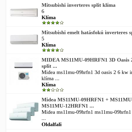
Mitsubishi inverteres split klíma
6
Klíma
Mitsubishi emelt hatásfokú inverteres s
5
Klíma
MIDEA MS11MU-09HRFN1 3D Oasis 2,
split ...
Midea ms11mu-09hrfn1 3d oasis 2 6 kw inv
klíma ...
Klíma
Midea MS11MU-09HRFN1 + MS11MU
MS11MU-12HRFN1 ...
Midea ms11mu-09hrfn1 ms11mu-09hrfn1
...
Oldalfali