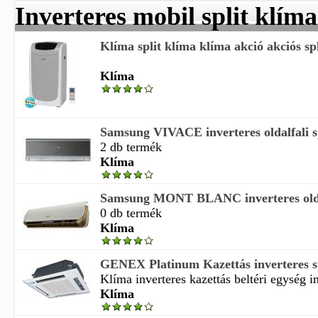
Inverteres mobil split klíma
Klíma split klíma klíma akció akciós spl
Klíma
Samsung VIVACE inverteres oldalfali s
2 db termék
Klíma
Samsung MONT BLANC inverteres oldal
0 db termék
Klíma
GENEX Platinum Kazettás inverteres sp
Klíma inverteres kazettás beltéri egység in
Klíma