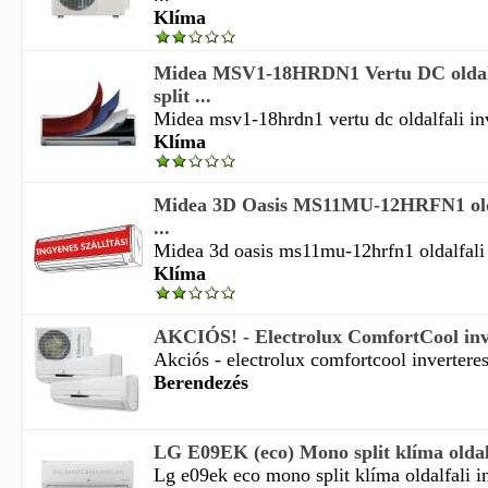
Klíma
Midea MSV1-18HRDN1 Vertu DC oldalfa
split ...
Midea msv1-18hrdn1 vertu dc oldalfali inve
Klíma
Midea 3D Oasis MS11MU-12HRFN1 oldal
...
Midea 3d oasis ms11mu-12hrfn1 oldalfali i
Klíma
AKCIÓS! - Electrolux ComfortCool inver
Akciós - electrolux comfortcool inverteres 
Berendezés
LG E09EK (eco) Mono split klíma oldalfa
Lg e09ek eco mono split klíma oldalfali in