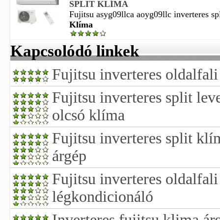
SPLIT KLÍMA
Fujitsu asyg09llca aoyg09llc inverteres spl
Klíma
Kapcsolódó linkek
Fujitsu inverteres oldalfali
Fujitsu inverteres split le
olcsó klíma
Fujitsu inverteres split kl
árgép
Fujitsu inverteres oldalfal
légkondicionáló
Inverteres fujitsu klima ár