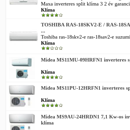
Maxa inverteres split klíma 3 2 év garanci
Klíma
TOSHIBA RAS-18SKV2-E / RAS-18SAV
...
Toshiba ras-18skv2-e ras-18sav2-e suzumi 
Klíma
Midea MS11MU-09HRFN1 inverteres sp
Klíma
Midea MS11PU-12HRFN1 inverteres spl
Klíma
Midea MS9AU-24HRDN1 7,1 Kw-os inve
klíma