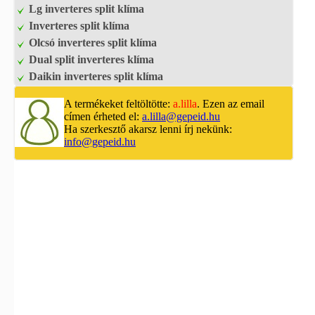
Lg inverteres split klíma
Inverteres split klíma
Olcsó inverteres split klíma
Dual split inverteres klíma
Daikin inverteres split klíma
A termékeket feltöltötte:
a.lilla
. Ezen az email
címen érheted el:
a.lilla@gepeid.hu
Ha szerkesztő akarsz lenni írj nekünk:
info@gepeid.hu