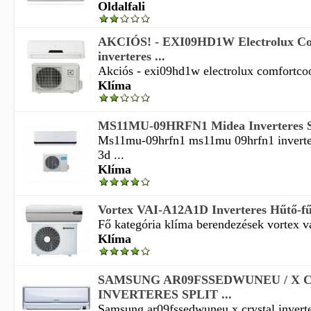
Oldalfali
AKCIÓS! - EXI09HD1W Electrolux Co
inverteres ...
Akciós - exi09hd1w electrolux comfortcool 
Klíma
MS11MU-09HRFN1 Midea Inverteres Sp
Ms11mu-09hrfn1 ms11mu 09hrfn1 inverter
3d ...
Klíma
Vortex VAI-A12A1D Inverteres Hűtő-fűt
Fő kategória klíma berendezések vortex va
Klíma
SAMSUNG AR09FSSEDWUNEU / X 
INVERTERES SPLIT ...
Samsung ar09fssedwuneu x crystal inverter