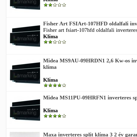
Fisher Art FSIArt-107HFD oldalfali inve
Fisher art fsiart-107hfd oldalfali inverteres
Klíma
Midea MS9AU-09HRDN1 2,6 Kw-os inve
klíma
Klíma
Midea MS11PU-09HRFN1 inverteres spl
Klíma
Maxa inverteres split klíma 3 2 év gara