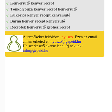
Kenyérsütő kenyér recept
Tönkölybúza kenyér recept kenyérsütő
Kukorica kenyér recept kenyérsütő
Barna kenyér recept kenyérsütő
Receptek kenyérsütő géphez recept
A termékeket feltöltötte:
nyuszo
. Ezen az email
címen érheted el:
nyuszo@gepeid.hu
Ha szerkesztő akarsz lenni írj nekünk:
info@gepeid.hu