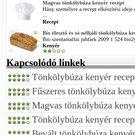
Magvas tönkölybúza kenyér recept
Hány személyre a recept elkészítési idej
...
Recept
Bio élesztő és só nélküli tönkölybúza k
Bio szentantalfai juhfark 2009 1 524 bio2
Kenyér
Kapcsolódó linkek
Tönkölybúza kenyér recep
Fűszeres tönkölybúza keny
Magvas tönkölybúza kenyé
Tönkölybúza kenyér recep
Bevált tönkölybúza kenyér