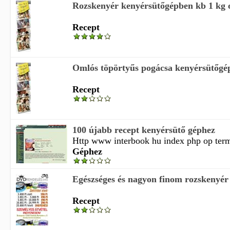
Rozskenyér kenyérsütőgépben kb 1 kg o
Recept
Omlós töpörtyűs pogácsa kenyérsütőgépp
Recept
100 újabb recept kenyérsütő géphez
Http www interbook hu index php op terme
Géphez
Egészséges és nagyon finom rozskenyér 
Recept