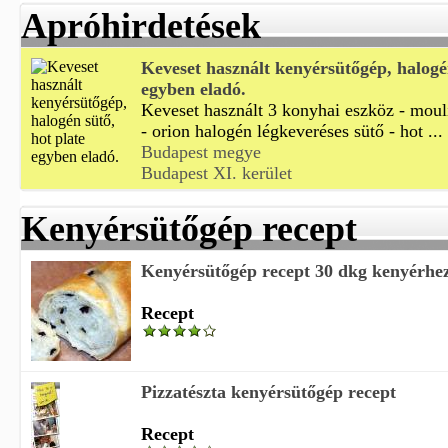
Apróhirdetések
Keveset használt kenyérsütőgép, halogén
egyben eladó.
Keveset használt 3 konyhai eszköz - mou
- orion halogén légkeveréses sütő - hot ...
Budapest megye
Budapest XI. kerület
Kenyérsütőgép recept
Kenyérsütőgép recept 30 dkg kenyérhez
Recept
Pizzatészta kenyérsütőgép recept
Recept