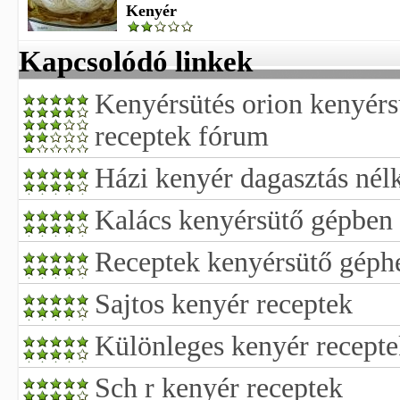
Kenyér
Kapcsolódó linkek
Kenyérsütés orion kenyérs
receptek fórum
Házi kenyér dagasztás nélk
Kalács kenyérsütő gépben 
Receptek kenyérsütő géph
Sajtos kenyér receptek
Különleges kenyér recept
Sch r kenyér receptek