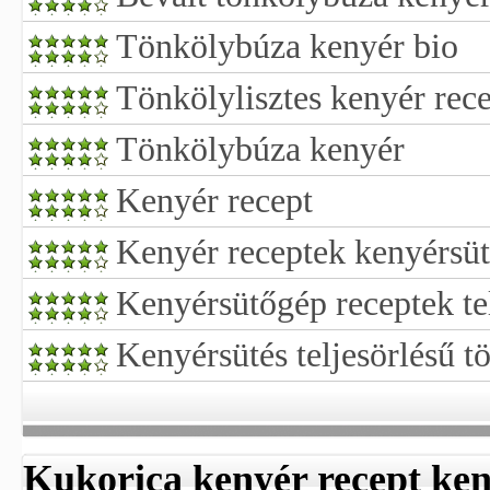
Tönkölybúza kenyér bio
Tönkölylisztes kenyér rec
Tönkölybúza kenyér
Kenyér recept
Kenyér receptek kenyérsü
Kenyérsütőgép receptek tel
Kenyérsütés teljesörlésű t
Kukorica kenyér recept ke