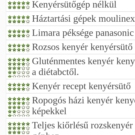
Kenyérsütőgép nélkül
Háztartási gépek mouline
Limara péksége panasonic
Rozsos kenyér kenyérsütő 
Gluténmentes kenyér kenyé
a diétabctől.
Kenyér recept kenyérsütő
Ropogós házi kenyér keny
képekkel
Teljes kiőrlésű rozskenyér