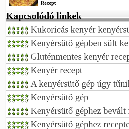
Recept
Kapcsolódó linkek
Kukoricás kenyér kenyérsü
Kenyérsütő gépben sült ke
Gluténmentes kenyér rece
Kenyér recept
A kenyérsütő gép úgy tűn
Kenyérsütő gép
Kenyérsütő géphez bevált 
Kenyérsütő géphez recept