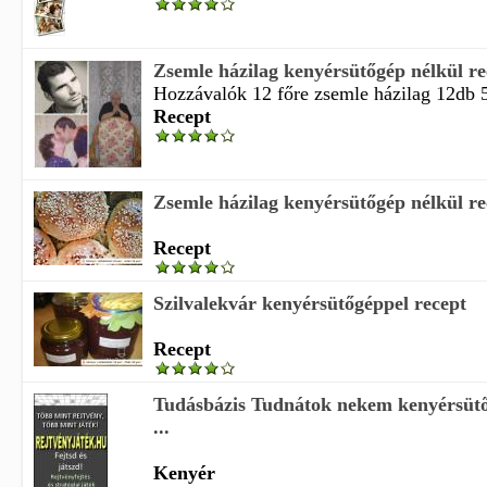
Zsemle házilag kenyérsütőgép nélkül re
Hozzávalók 12 főre zsemle házilag 12db 50
Recept
Zsemle házilag kenyérsütőgép nélkül re
Recept
Szilvalekvár kenyérsütőgéppel recept
Recept
Tudásbázis Tudnátok nekem kenyérsütő
...
Kenyér