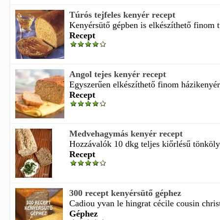
Túrós tejfeles kenyér recept
Kenyérsütő gépben is elkészíthető finom t
Recept
Angol tejes kenyér recept
Egyszerűen elkészíthető finom házikenyér 
Recept
Medvehagymás kenyér recept
Hozzávalók 10 dkg teljes kiőrlésű tönkölyl
Recept
300 recept kenyérsütő géphez
Cadiou yvan le hingrat cécile cousin christ
Géphez