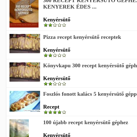
300 RECEPT KENYÉRSÜTŐ GÉPHEZ
KENYEREK ÉDES ...
Kenyérsütő
Pizza recept kenyérsütő receptek
Kenyérsütő
Könyvkapu 300 recept kenyérsütő géphe
Kenyérsütő
Foszlós fonott kalács 5 kenyérsütő gépp
Recept
100 újabb recept kenyérsütő géphez
Kenyérsütő