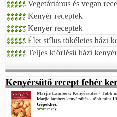
Vegetáriánus és vegan rec
Kenyér receptek
Kenyer receptek
Élet stílus tökéletes házi 
Teljes kiőrlésű házi kenyé
Kenyérsütő recept fehér ke
Marjie Lambert: Kenyérsütés - Több min
Marjie lambert kenyérsütés - több mint 10
Gépekhez