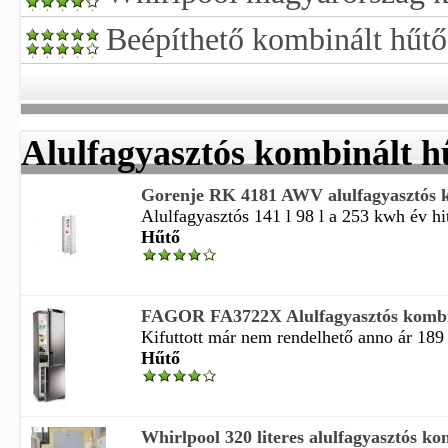
Beépíthető kombinált hűtő
Alulfagyasztós kombinált h
Gorenje RK 4181 AWV alulfagyasztós 
Alulfagyasztós 141 l 98 l a 253 kwh év hite
Hűtő
FAGOR FA3722X Alulfagyasztós kombin
Kifuttott már nem rendelhető anno ár 189 
Hűtő
Whirlpool 320 literes alulfagyasztós kom