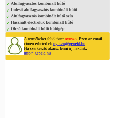
Alulfagyasztós kombinált hűtő
Indesit alulfagyasztós kombinált hűtő
Alulfagyasztós kombinált hűtő szín
Használt electrolux kombinált hűtő
Olcsó kombinált hűtő hűtőgép
A termékeket feltöltötte:
nyuszo
. Ezen az email
címen érheted el:
nyuszo@gepeid.hu
Ha szerkesztő akarsz lenni írj nekünk:
info@gepeid.hu