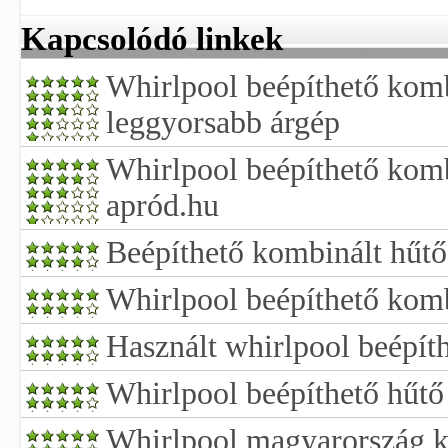
Kapcsolódó linkek
Whirlpool beépíthető komb
leggyorsabb árgép
Whirlpool beépíthető kom
apród.hu
Beépíthető kombinált hűtő
Whirlpool beépíthető komb
Használt whirlpool beépít
Whirlpool beépíthető hűtő
Whirlpool magyarország kf