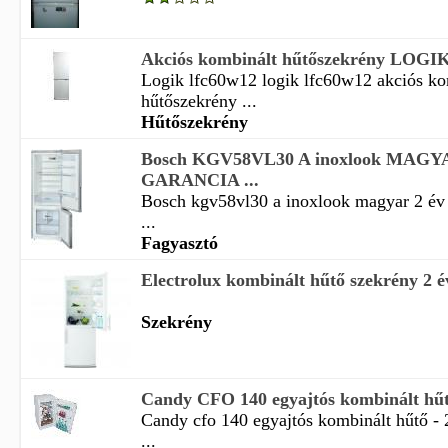
Akciós kombinált hűtőszekrény LOGI
Logik lfc60w12 logik lfc60w12 akciós ko
hűtőszekrény ...
Hűtőszekrény
Bosch KGV58VL30 A inoxlook MAGY
GARANCIA ...
Bosch kgv58vl30 a inoxlook magyar 2 év 
...
Fagyasztó
Electrolux kombinált hűtő szekrény 2 é
Szekrény
Candy CFO 140 egyajtós kombinált hű
Candy cfo 140 egyajtós kombinált hűtő - 
...