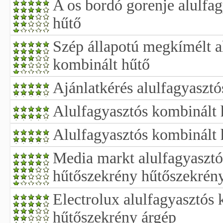
A os bordó gorenje alulfa
hűtő
Szép állapotú megkímélt a
kombinált hűtő
Ajánlatkérés alulfagyaszt
Alulfagyasztós kombinált 
Alulfagyasztós kombinált 
Media markt alulfagyasztó
hűtőszekrény hűtőszekrén
Electrolux alulfagyasztós
hűtőszekrény árgép