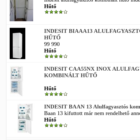
Hűtő
INDESIT BIAAA13 ALULFAGYASZ
HŰTŐ
99 990
Hűtő
INDESIT CAA55NX INOX ALULFA
KOMBINÁLT HŰTŐ
Hűtő
INDESIT BAAN 13 Alulfagyasztós komb
Baan 13 kifuttott már nem rendelhető anno
Hűtő