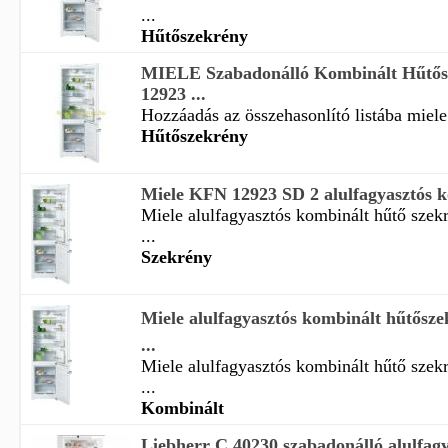
...
Hűtőszekrény
MIELE Szabadonálló Kombinált Hűtő
12923 ...
Hozzáadás az összehasonlító listába miele
Hűtőszekrény
Miele KFN 12923 SD 2 alulfagyasztós ko
Miele alulfagyasztós kombinált hűtő szek
...
Szekrény
Miele alulfagyasztós kombinált hűtős
...
Miele alulfagyasztós kombinált hűtő szek
...
Kombinált
Liebherr C 40230 szabadonálló alulfag