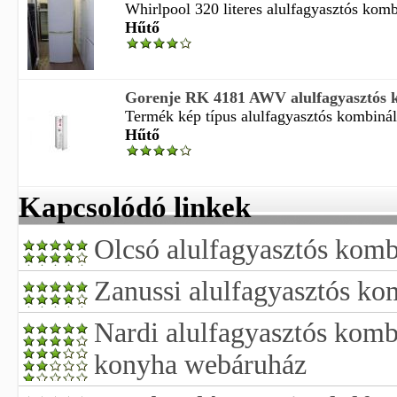
Whirlpool 320 literes alulfagyasztós kombi
Hűtő
Gorenje RK 4181 AWV alulfagyasztós 
Termék kép típus alulfagyasztós kombinált
Hűtő
Kapcsolódó linkek
Olcsó alulfagyasztós komb
Zanussi alulfagyasztós ko
Nardi alulfagyasztós komb
konyha webáruház