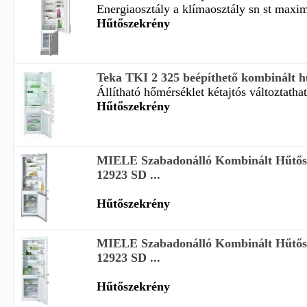
Energiaosztály a klímaosztály sn st maximá
Hűtőszekrény
Teka TKI 2 325 beépíthető kombinált h
Állítható hőmérséklet kétajtós változtatható
Hűtőszekrény
MIELE Szabadonálló Kombinált Hűtő
12923 SD ...
Hűtőszekrény
MIELE Szabadonálló Kombinált Hűtő
12923 SD ...
Hűtőszekrény