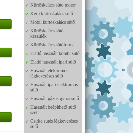
Kürtöskalács sütő motor
Kerti kürtöskalács sütő
Mobil kürtöskalács sütő
Kürtöskalács sütő
készülék
Kürtöskalács sütőforma
Eladó használt kombi sütő
Eladó használt ipari sütő
Használt elektromos
légkeveréses sütő
Használt ipari elektromos
sütő
Használt gázos gyros sütő
Használt beépíthető sütő
szett
Csirke sütés légkeveréses
sütő