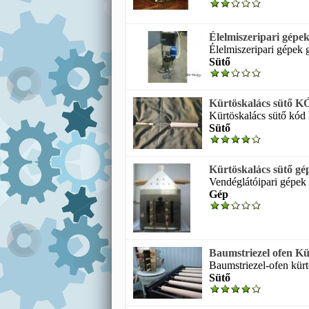
Élelmiszeripari gépek 
Élelmiszeripari gépek g
Sütő
Kürtöskalács sütő K
Kürtöskalács sütő kód 
Sütő
Kürtöskalács sütő gép
Vendéglátóipari gépek k
Gép
Baumstriezel ofen Kü
Baumstriezel-ofen kürtö
Sütő