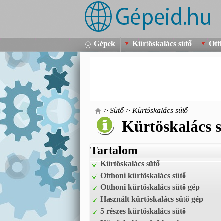
Gépek
Kürtöskalács sütő
Ott
>
Sütő
>
Kürtöskalács sütő
Kürtöskalács 
Tartalom
Kürtöskalács sütő
Otthoni kürtöskalács sütő
Otthoni kürtöskalács sütő gép
Használt kürtöskalács sütő gép
5 részes kürtöskalács sütő