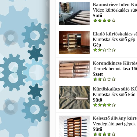
Baumstriezel ofen Kü
Video kürtöskalács sütő
Sütő
Eladó kürtöskalács s
Kürtöskalács sütő gép
Gép
Korondkincse Kürtösk
Termék bemutatása 166 
Szett
Kürtöskalács sütő K
Kürtöskalács sütő kód k
Sütő
Kelesztő állvány kürt
Vendéglátóipari gépek k
Sütő