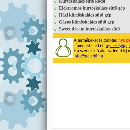
Kürtöskalács sütő kocsi
Elektromos kürtöskalács sütő gép
Házi kürtöskalács sütő gép
Gázos kürtöskalács sütő gép
Sweet dream kürtöskalács sütő
A termékeket feltöltötte:
nyusz
címen érheted el:
nyuszo@gepe
Ha szerkesztő akarsz lenni írj 
info@gepeid.hu