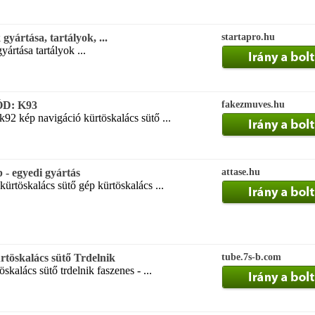
gyártása, tartályok, ...
startapro.hu
yártása tartályok ...
ÓD: K93
fakezmuves.hu
k92 kép navigáció kürtöskalács sütő ...
 - egyedi gyártás
attase.hu
ürtöskalács sütő gép kürtöskalács ...
rtöskalács sütő Trdelnik
tube.7s-b.com
skalács sütő trdelnik faszenes - ...