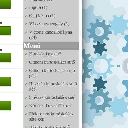
Figura (1)
Olaj kl?ma (1)
hu
V?zszintes tengely (3)
Victoria kandallókályha
(24)
Menü
hu
Kürtöskalács sütő
Otthoni kürtöskalács sütő
Otthoni kürtöskalács sütő
gép
Használt kürtöskalács sütő
gép
5 részes kürtöskalács sütő
Kürtöskalács sütő kocsi
Elektromos kürtöskalács
sütő gép
Házi kürtöskalács sütő