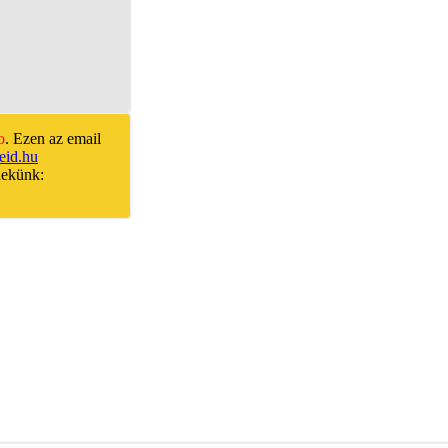
o
. Ezen az email
id.hu
nekünk: