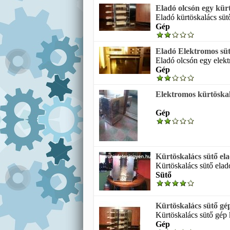
Eladó olcsón egy kür
Eladó kürtöskalács süt
Gép
Eladó Elektromos sütő
Eladó olcsón egy elekt
Gép
Elektromos kürtöskal
Gép
Kürtöskalács sütő el
Kürtöskalács sütő eladó
Sütő
Kürtöskalács sütő gé
Kürtöskalács sütő gép 
Gép