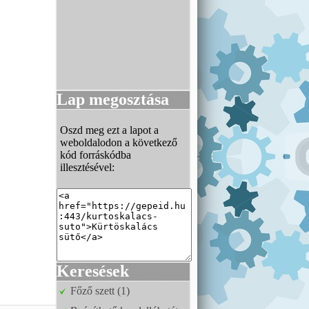
Lap megosztása
Oszd meg ezt a lapot a
weboldalodon a következő
kód forráskódba
illesztésével:
Keresések
Főző szett (1)