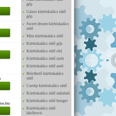
gép
Gázos kürtöskalács sütő
gép
Sweet dream kürtöskalács
sütő
Mini kürtöskalács sütő
Kürtöskalács sütő gép
Kürtöskalács sütő rúd
Kürtöskalács sütő szett
Kürtöskalács sütő autó
Bérelhető kürtöskalács
sütő
u
Cserép kürtöskalács sütő
Kürtöskalács sütő utánfutó
Kürtöskalács sütő henger
tes.biz
Kürtöskalács sütő
lakókocsi