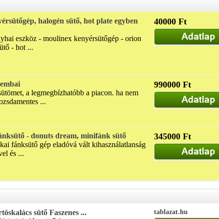
érsütőgép, halogén sütő, hot plate egyben
40000 Ft
yhai eszköz - moulinex kenyérsütőgép - orion
tő - hot ...
lembai
990000 Ft
sütömet, a legmegbízhatóbb a piacon. ha nem
ozsdamentes ...
nksütő - donuts dream, minifánk sütő
345000 Ft
kai fánksütő gép eladóvá vált kihasználatlanság
el és ...
öskalács sütő Faszenes ...
tablazat.hu