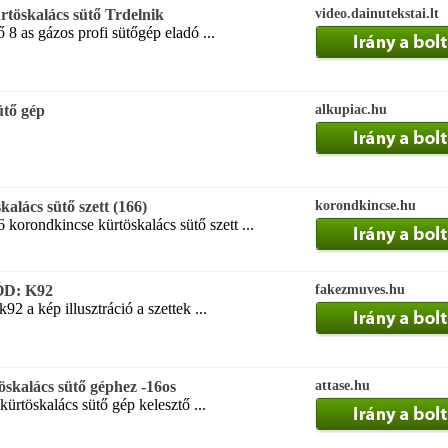
rtöskalács sütő Trdelnik
video.dainutekstai.lt
 8 as gázos profi sütőgép eladó ...
ütő gép
alkupiac.hu
alács sütő szett (166)
korondkincse.hu
korondkincse kürtöskalács sütő szett ...
ÓD: K92
fakezmuves.hu
92 a kép illusztráció a szettek ...
öskalács sütő géphez -16os
attase.hu
ürtöskalács sütő gép kelesztő ...