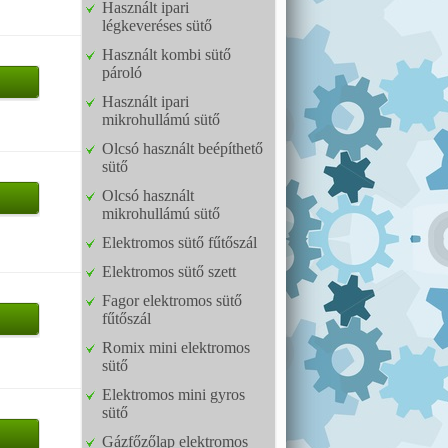
Használt ipari
légkeveréses sütő
Használt kombi sütő
pároló
Használt ipari
mikrohullámú sütő
Olcsó használt beépíthető
sütő
Olcsó használt
mikrohullámú sütő
Elektromos sütő fűtőszál
Elektromos sütő szett
Fagor elektromos sütő
fűtőszál
Romix mini elektromos
sütő
Elektromos mini gyros
sütő
Gázfőzőlap elektromos