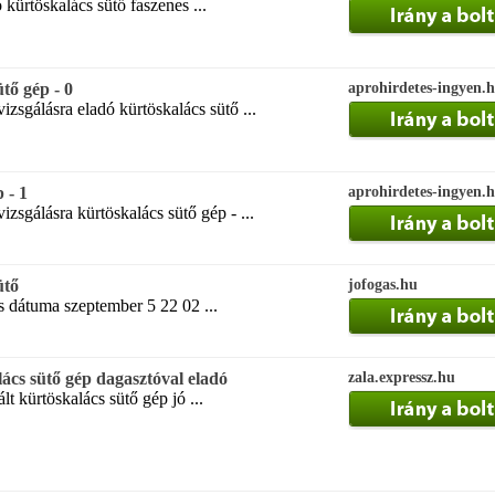
kürtöskalács sütő faszenes ...
tő gép - 0
aprohirdetes-ingyen.
vizsgálásra eladó kürtöskalács sütő ...
 - 1
aprohirdetes-ingyen.
vizsgálásra kürtöskalács sütő gép - ...
ütő
jofogas.hu
s dátuma szeptember 5 22 02 ...
ács sütő gép dagasztóval eladó
zala.expressz.hu
t kürtöskalács sütő gép jó ...