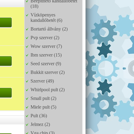
Beépíthető kandallóbetét
(18)
Vízköpenyes
kandallóbetét (6)
Bortartó állvány (2)
Pvp szerver (2)
Wow szerver (7)
Ibm szerver (15)
Seed szerver (9)
Bukkit szerver (2)
Szerver (49)
Whirlpool pult (2)
Small pult (2)
Miele pult (5)
Pult (36)
Jelmez (2)
Vga chip (3)