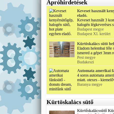
Apróhirdetések
Keveset használt keny
eladó.
Keveset használt 3 kon
halogén légkeveréses sü
Budapest megye
Budapest XI. kerület
Kürtöskalács sütö he
Eladom helembai féle 
ismered a gépet 3mm r
Pest megye
Budakeszi
Automata amerikai fá
4 soros automata ameri
miatt. otexes - kiemelőv
Baranya megye
Kürtöskalács sütő
Kürtőskalácssütő Kürt