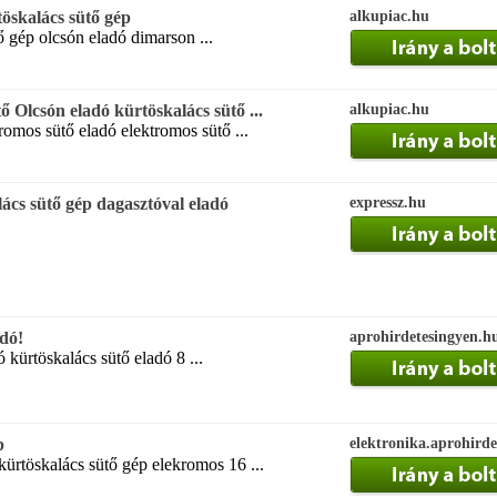
töskalács sütő gép
alkupiac.hu
ő gép olcsón eladó dimarson ...
 Olcsón eladó kürtöskalács sütő ...
alkupiac.hu
romos sütő eladó elektromos sütő ...
ács sütő gép dagasztóval eladó
expressz.hu
adó!
aprohirdetesingyen.h
 kürtöskalács sütő eladó 8 ...
p
elektronika.aprohirde
kürtöskalács sütő gép elekromos 16 ...