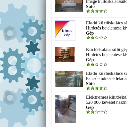
Image kürtőskalácssütő 
Sütő
Eladó kürtöskalács sü
Hirdetés bejelentése ki
Gép
Kürtöskalács sütő gép
Hirdetés bejelentése ki
Gép
Eladó kürtöskalács s
Palcsó andrásné feladá
Sütő
Elektromos kürtöskal
520 000 keveset használ
Gép