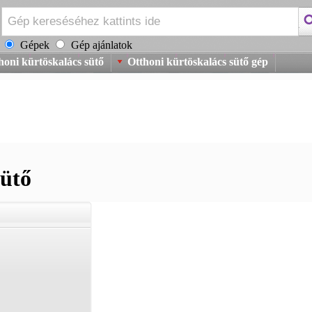
Gépek
Gép ajánlatok
honi kürtöskalács sütő
Otthoni kürtöskalács sütő gép
sütő