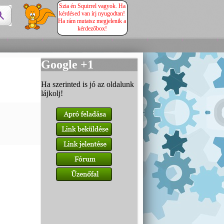
Szia én Squirrel vagyok. Ha
kérdésed van írj nyugodtan!
Ha rám mutatsz megjelenik a
kérdezőbox!
Google +1
Ha szerinted is jó az oldalunk
lájkolj!