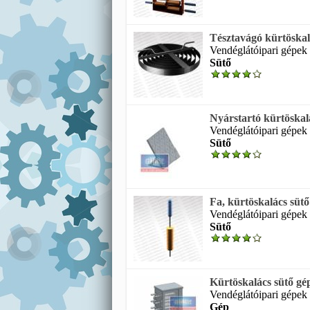
Tésztavágó kürtöskal
Vendéglátóipari gépek 
Sütő
Nyárstartó kürtöskal
Vendéglátóipari gépek 
Sütő
Fa, kürtöskalács süt
Vendéglátóipari gépek k
Sütő
Kürtöskalács sütő gép
Vendéglátóipari gépek 
Gép