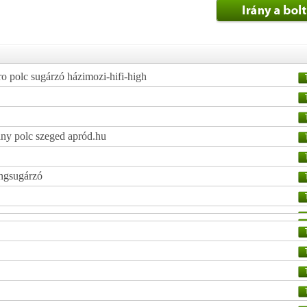
ro polc sugárzó házimozi-hifi-high
vany polc szeged apród.hu
angsugárzó