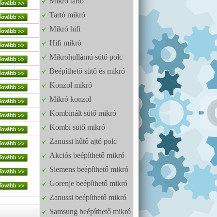
Mikró tartó
Tartó mikró
Mikró hifi
Hifi mikró
Mikrohullámú sütő polc
Beépíthető sütő és mikró
Konzol mikró
Mikró konzol
Kombinált sütő mikró
Kombi sütő mikró
Zanussi hűtő ajtó polc
Akciós beépíthető mikró
Siemens beépíthető mikró
Gorenje beépíthető mikró
Zanussi beépíthető mikró
Samsung beépíthető mikró