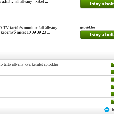
 adatátviteli állvány - kábel ...
TV tartó és monitor fali állvány
gepeid.hu
g képernyő méret 10 39 39 23 ...
ó tartó állvány xvi. kerület apród.hu