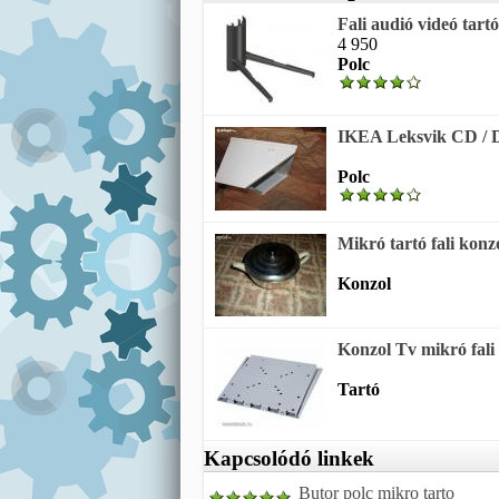
Fali audió videó tart
4 950
Polc
IKEA Leksvik CD / DV
Polc
Mikró tartó fali konz
Konzol
Konzol Tv mikró fali
Tartó
Kapcsolódó linkek
Butor polc mikro tarto