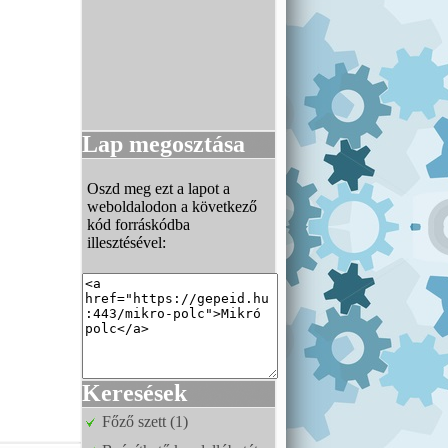
Lap megosztása
Oszd meg ezt a lapot a
weboldalodon a következő
kód forráskódba
illesztésével:
Keresések
Főző szett (1)