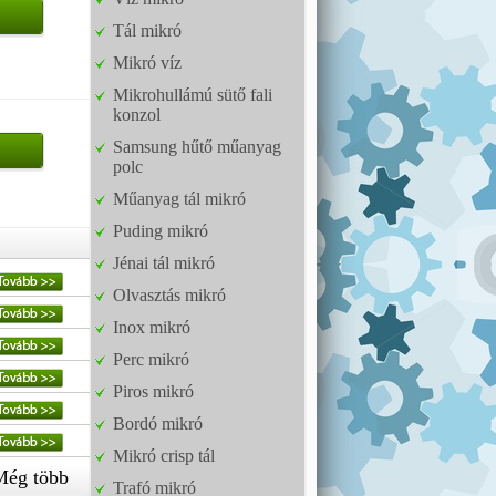
Tál mikró
Mikró víz
Mikrohullámú sütő fali
konzol
Samsung hűtő műanyag
polc
Műanyag tál mikró
Puding mikró
Jénai tál mikró
Olvasztás mikró
Inox mikró
Perc mikró
Piros mikró
Bordó mikró
Mikró crisp tál
Még több
Trafó mikró