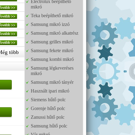
Electrolux beépíthető
mikró
Teka beépíthető mikró
Samsung mikró izzó
Samsung mikró alkatrész
Samsung grilles mikró
Samsung fekete mikró
Még több
Samsung kombi mikró
Samsung légkeveréses
mikró
Samsung mikró tányér
Használt ipari mikró
Siemens hűtő polc
Gorenje hűtő polc
Zanussi hűtő polc
Samsung hűtő polc
Víz mikró