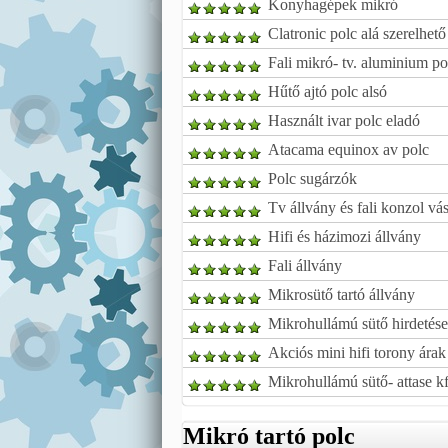
Konyhagépek mikró
Clatronic polc alá szerelhet
Fali mikró- tv. aluminium po
Hűtő ajtó polc alsó
Használt ivar polc eladó
Atacama equinox av polc
Polc sugárzók
Tv állvány és fali konzol vá
Hifi és házimozi állvány
Fali állvány
Mikrosütő tartó állvány
Mikrohullámú sütő hirdetése
Akciós mini hifi torony árak
Mikrohullámú sütő- attase kf
Mikró tartó polc