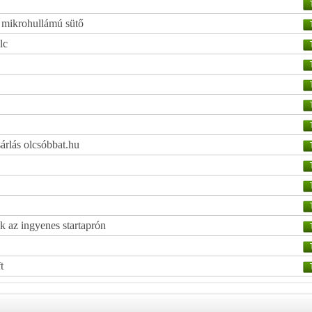
ő mikrohullámú sütő
lc
sárlás olcsóbbat.hu
k az ingyenes startaprón
t