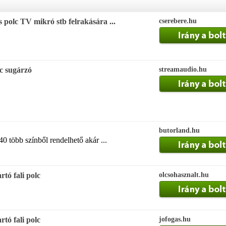
s polc TV mikró stb felrakására ...
cserebere.hu
c sugárzó
streamaudio.hu
butorland.hu
0 több színből rendelhető akár ...
tó fali polc
olcsohasznalt.hu
tó fali polc
jofogas.hu