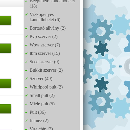
Beépíthető kandallóbetét
(18)
Vízköpenyes
kandallóbetét (6)
Bortartó állvány (2)
Pvp szerver (2)
Wow szerver (7)
Ibm szerver (15)
Seed szerver (9)
Bukkit szerver (2)
Szerver (49)
Whirlpool pult (2)
Small pult (2)
Miele pult (5)
Pult (36)
Jelmez (2)
Vga chip (3)