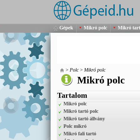
Gépek
Mikró polc
Mikró tart
>
Polc
>
Mikró polc
Mikró polc
Tartalom
Mikró polc
Mikró tartó polc
Mikró tartó állvány
Polc mikró
Mikró fali tartó