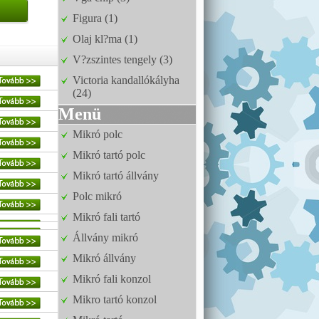
Figura (1)
Olaj kl?ma (1)
V?zszintes tengely (3)
Victoria kandallókályha
(24)
Menü
Mikró polc
Mikró tartó polc
Mikró tartó állvány
Polc mikró
Mikró fali tartó
Állvány mikró
Mikró állvány
Mikró fali konzol
Mikro tartó konzol