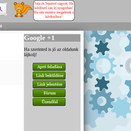
Szia én Squirrel vagyok. Ha
kérdésed van írj nyugodtan!
Ha rám mutatsz megjelenik a
kérdezőbox!
tó
Google +1
Ha szerinted is jó az oldalunk
lájkolj!