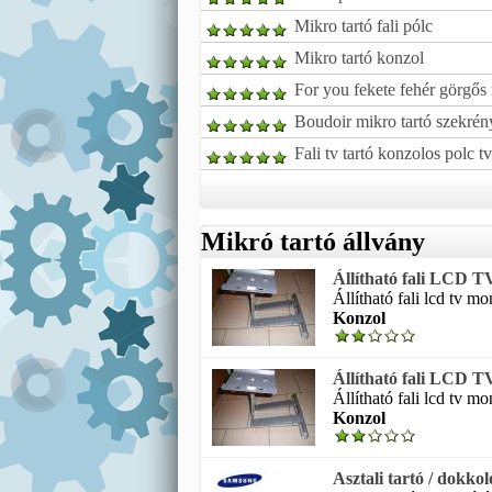
Mikro tartó fali pólc
Mikro tartó konzol
For you fekete fehér görgős 
Boudoir mikro tartó szekrén
Fali tv tartó konzolos polc t
Mikró tartó állvány
Állítható fali LCD TV
Állítható fali lcd tv mo
Konzol
Állítható fali LCD TV
Állítható fali lcd tv mo
Konzol
Asztali tartó / dokkoló