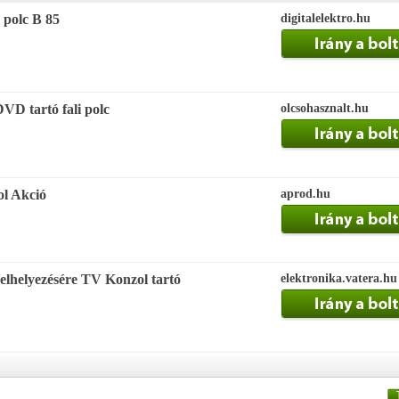
ó polc B 85
digitalelektro.hu
D tartó fali polc
olcsohasznalt.hu
ol Akció
aprod.hu
 elhelyezésére TV Konzol tartó
elektronika.vatera.hu