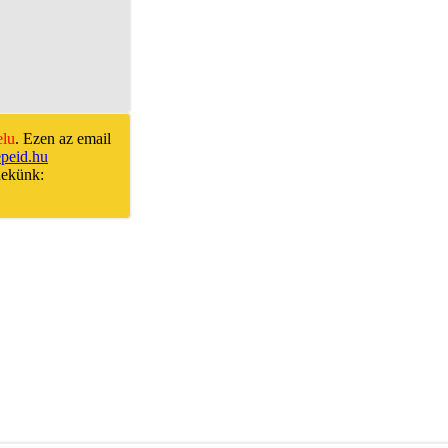
elu
. Ezen az email
peid.hu
nekünk: