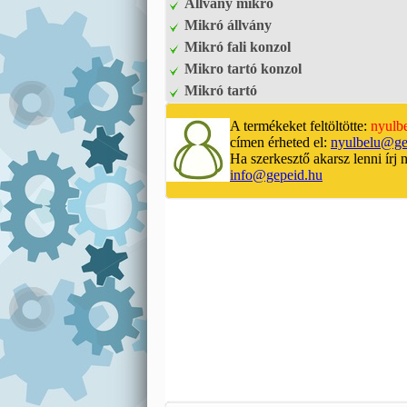
Állvány mikró
Mikró állvány
Mikró fali konzol
Mikro tartó konzol
Mikró tartó
A termékeket feltöltötte:
nyulb
címen érheted el:
nyulbelu@ge
Ha szerkesztő akarsz lenni írj 
info@gepeid.hu