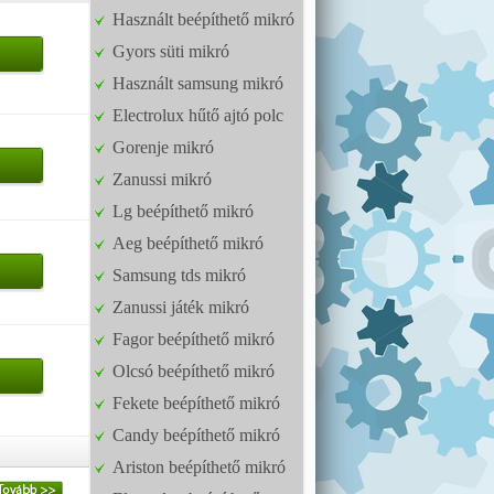
Használt beépíthető mikró
Gyors süti mikró
Használt samsung mikró
Electrolux hűtő ajtó polc
Gorenje mikró
Zanussi mikró
Lg beépíthető mikró
Aeg beépíthető mikró
Samsung tds mikró
Zanussi játék mikró
Fagor beépíthető mikró
Olcsó beépíthető mikró
Fekete beépíthető mikró
Candy beépíthető mikró
Ariston beépíthető mikró