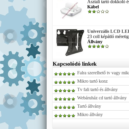
Asztali tartó dokkoló és
Kábel
Univerzális LCD LED 
23 coll képátló méreti
Állvány
Kapcsolódó linkek
Falra szerelhető tv vagy mikr
Mikro tartó konz
Tv fali tartó és állvány
Webáruház cd tartó állvány
Tartó állvány
Mikro állvány