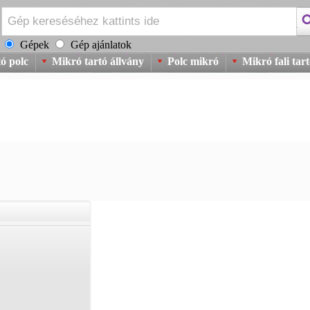
Gépek
Gép ajánlatok
ó polc
Mikró tartó állvány
Polc mikró
Mikró fali tar