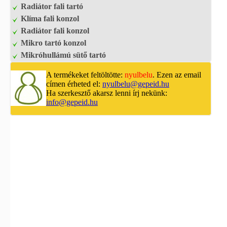
Radiátor fali tartó
Klíma fali konzol
Radiátor fali konzol
Mikro tartó konzol
Mikróhullámú sütő tartó
A termékeket feltöltötte:
nyulbelu
. Ezen az email
címen érheted el:
nyulbelu@gepeid.hu
Ha szerkesztő akarsz lenni írj nekünk:
info@gepeid.hu