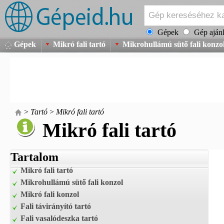
Gépek
Gép ajánl
Gépek
Mikró fali tartó
Mikrohullámú sütő fali konzo
>
Tartó
>
Mikró fali tartó
Mikró fali tartó
Tartalom
Mikró fali tartó
Mikrohullámú sütő fali konzol
Mikró fali konzol
Fali távirányító tartó
Fali vasalódeszka tartó