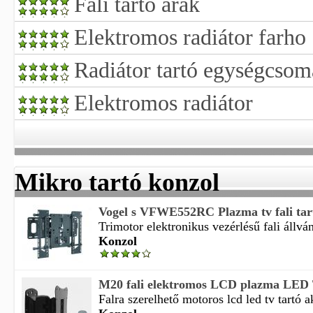
Fali tartó árak
Elektromos radiátor farho
Radiátor tartó egységcso
Elektromos radiátor
Mikro tartó konzol
Vogel s VFWE552RC Plazma tv fali tar
Trimotor elektronikus vezérlésű fali állván
Konzol
M20 fali elektromos LCD plazma LED 
Falra szerelhető motoros lcd led tv tartó ak