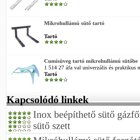
Mikrohullámú sütő tartó
Tartó
Cumisüveg tartó mikrohullámú sütőbe
1 514 27 áfa val univerzális és praktikus 
Tartó
Kapcsolódó linkek
Inox beépíthető sütő gázf
sütő szett