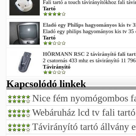
Fali tartó a touch távirányítókhoz fali távir
Tartó
Eladó egy Philips hagyományos kis tv 3
Eladó egy philips hagyományos kis tv 35 
Tartó
HÖRMANN RSC 2 távirányító fali tart
2 csatornás 433 mhz es távirányító 11 796 
Távirányító
Kapcsolódó linkek
Nice fém nyomógombos fal
Webáruház lcd tv fali tartó
Távirányító tartó állvány 