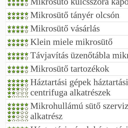
Mikrosütő kulcsszóra kapot
Mikrosütő tányér olcsón
Mikrosütő vásárlás
Klein miele mikrosütő
Távjavítás üzenőtábla mik
Mikrosütő tartozékok
Háztartási gépek háztartási
centrifuga alkatrészek
Mikrohullámú sütő szerviz 
alkatrész