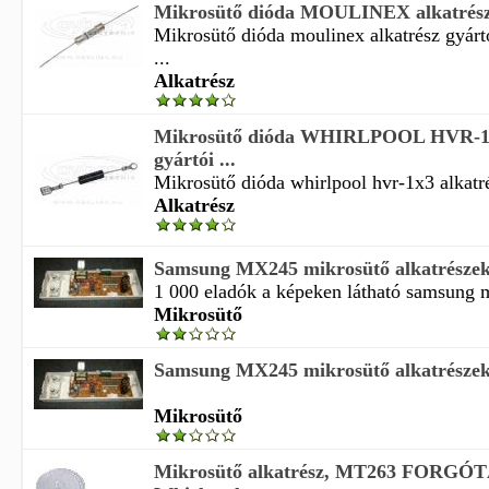
Mikrosütő dióda MOULINEX alkatrész g
Mikrosütő dióda moulinex alkatrész gyár
...
Alkatrész
Mikrosütő dióda WHIRLPOOL HVR-1X
gyártói ...
Mikrosütő dióda whirlpool hvr-1x3 alkatré
Alkatrész
Samsung MX245 mikrosütő alkatrésze
1 000 eladók a képeken látható samsung m
Mikrosütő
Samsung MX245 mikrosütő alkatrésze
Mikrosütő
Mikrosütő alkatrész, MT263 FORG