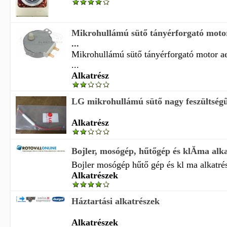
Mikrohullámú sütő tányérforgató mo
...
Mikrohullámú sütő tányérforgató motor ae
...
Alkatrész
LG mikrohullámú sütő nagy feszültségű b
Alkatrész
Bojler, mosógép, hűtőgép és klĂ­ma alka
Bojler mosógép hűtő gép és kl ma alkatré
Alkatrészek
Háztartási alkatrészek
Alkatrészek