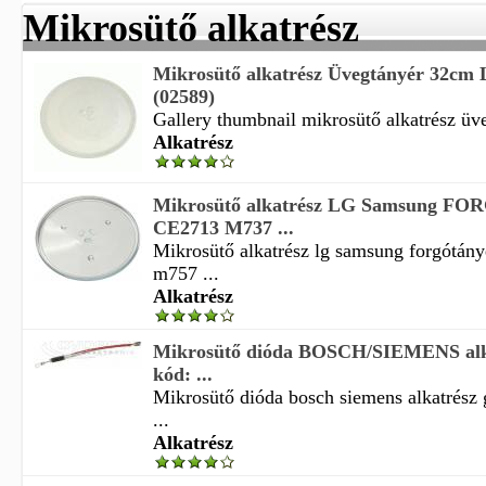
Mikrosütő alkatrész
Mikrosütő alkatrész Üvegtányér 32cm
(02589)
Gallery thumbnail mikrosütő alkatrész üve
Alkatrész
Mikrosütő alkatrész LG Samsung 
CE2713 M737 ...
Mikrosütő alkatrész lg samsung forgótán
m757 ...
Alkatrész
Mikrosütő dióda BOSCH/SIEMENS alka
kód: ...
Mikrosütő dióda bosch siemens alkatrész
...
Alkatrész