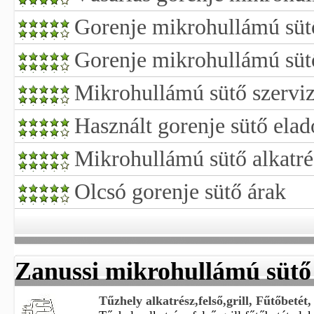
Gorenje mikrohullámú sütő
Gorenje mikrohullámú süt
Mikrohullámú sütő szervi
Használt gorenje sütő eladó
Mikrohullámú sütő alkatr
Olcsó gorenje sütő árak
Zanussi mikrohullámú sütő 
Tűzhely alkatrész,felső,grill, Fűtőbetét,