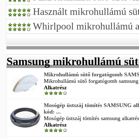
Használt mikrohullámú sü
Whirlpool mikrohullámú a
Samsung mikrohullámú sütő
Mikrohullámú sütő forgatógomb SAMSU
Mikrohullámú sütő forgatógomb samsung al
Alkatrész
Mosógép üstszáj tömítés SAMSUNG alk
kód: ...
Mosógép üstszáj tömítés samsung alkatrész
Alkatrész