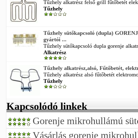
Tűzhely alkatrész felső grill fűtőbetét ele
Tűzhely
Tűzhely sütőkapcsoló (dupla) GORENJ
gyártói ...
Tűzhely sütőkapcsoló dupla gorenje alkatr
Alkatrész
Tűzhely alkatrész,alsó, Fűtőbetét, elekt
Tűzhely alkatrész alsó fűtőbetét elektromo
Tűzhely
Kapcsolódó linkek
Gorenje mikrohullámú sütő
Vásárlás gorenje mikrohul