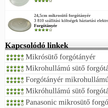
24,5cm mikrosütő forgótányér
3 810 szállitási költségek háztartási elektro
Forgótányér
Kapcsolódó linkek
Mikrósütő forgótányér
Mikrohullámú sütő forgót
Forgótányér mikrohullámú
Mikróhullámú sütő forgót
Panasonic mikrosütő forgó