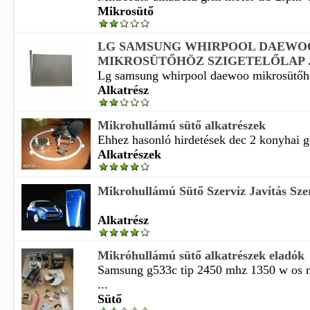
Mikrosütő
LG SAMSUNG WHIRPOOL DAEWO
MIKROSÜTŐHÖZ SZIGETELŐLAP .
Lg samsung whirpool daewoo mikrosütőhöz
Alkatrész
Mikrohullámú sütő alkatrészek
Ehhez hasonló hirdetések dec 2 konyhai 
Alkatrészek
Mikrohullámú Sütő Szerviz Javítás Szer
Alkatrész
Mikróhullámú sütő alkatrészek eladók
Samsung g533c tip 2450 mhz 1350 w os 
...
Sütő