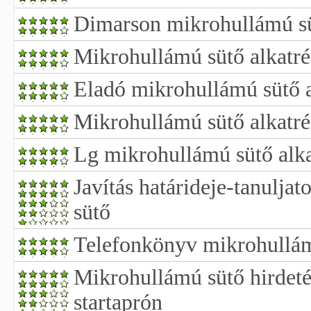
Dimarson mikrohullámú sü
Mikrohullámú sütő alkatré
Eladó mikrohullámú sütő a
Mikrohullámú sütő alkatr
Lg mikrohullámú sütő alk
Javítás határideje-tanulja
sütő
Telefonkönyv mikrohullám
Mikrohullámú sütő hirdeté
startaprón