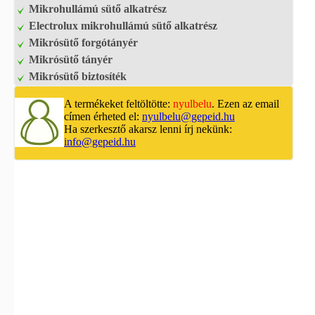
Mikrohullámú sütő alkatrész
Electrolux mikrohullámú sütő alkatrész
Mikrósütő forgótányér
Mikrósütő tányér
Mikrósütő biztosíték
A termékeket feltöltötte:
nyulbelu
. Ezen az email
címen érheted el:
nyulbelu@gepeid.hu
Ha szerkesztő akarsz lenni írj nekünk:
info@gepeid.hu