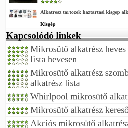
Alkatresz tartozek haztartasi kisgep alka
Kisgép
Kapcsolódó linkek
Mikrosütő alkatrész heves
lista hevesen
Mikrosütő alkatrész szom
alkatrész lista
Whirlpool mikrosütő alkat
Mikrosütő alkatrész keres
Akciós mikrosütő alkatrés