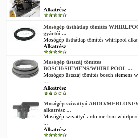
Alkatrész
Mosógép üsthátlap tömítés WHIRLPOO
gyártói ...
Mosógép üsthátlap tömítés whirlpool alkat
Alkatrész
Mosógép üstszáj tömítés
BOSCH/SIEMENS/WHIRLPOOL ...
Mosógép üstszáj tömítés bosch siemens wh
...
Alkatrész
Mosógép szivattyú ARDO/MERLON
alkatrész ...
Mosógép szivattyú ardo merloni whirlpool
...
Alkatrész