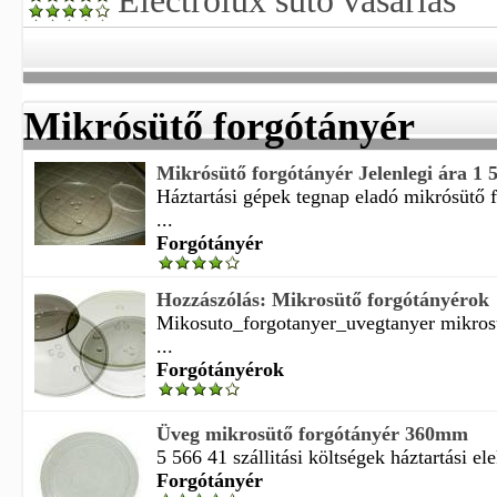
Electrolux sütő vásárlás
Mikrósütő forgótányér
Mikrósütő forgótányér Jelenlegi ára 1 
Háztartási gépek tegnap eladó mikrósütő f
...
Forgótányér
Hozzászólás: Mikrosütő forgótányérok
Mikosuto_forgotanyer_uvegtanyer mikros
...
Forgótányérok
Üveg mikrosütő forgótányér 360mm
5 566 41 szállitási költségek háztartási ele
Forgótányér