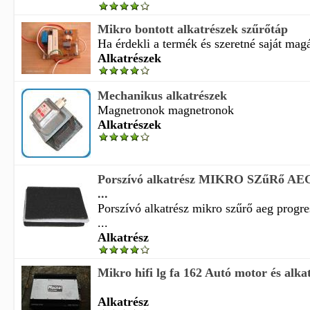
Mikro bontott alkatrészek szűrőtáp
Ha érdekli a termék és szeretné saját magá
Alkatrészek
Mechanikus alkatrészek
Magnetronok magnetronok
Alkatrészek
Porszívó alkatrész MIKRO SZűRő AEG
...
Porszívó alkatrész mikro szűrő aeg progr
...
Alkatrész
Mikro hifi lg fa 162 Autó motor és alka
Alkatrész