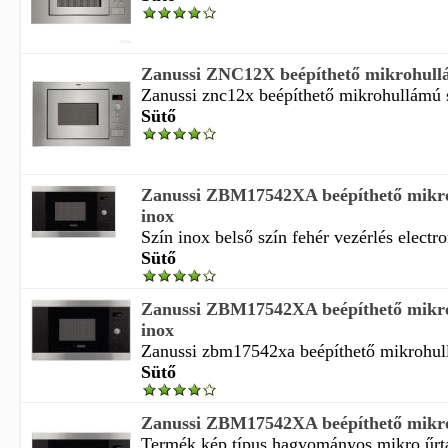
Zanussi ZNC12X beépíthető mikrohullá
Zanussi znc12x beépíthető mikrohullámú sü
Sütő
Zanussi ZBM17542XA beépíthető mikr
inox
Szín inox belső szín fehér vezérlés electron
Sütő
Zanussi ZBM17542XA beépíthető mikr
inox
Zanussi zbm17542xa beépíthető mikrohull
Sütő
Zanussi ZBM17542XA beépíthető mikr
Termék kép típus hagyományos mikro űrtar