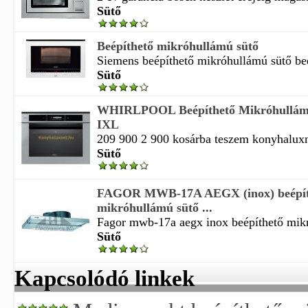
Sütő
Beépíthető mikróhullámú sütő
Siemens beépíthető mikróhullámú sütő beé
Sütő
WHIRLPOOL Beépíthető Mikróhullá
IXL
209 900 2 900 kosárba teszem konyhaluxnet
Sütő
FAGOR MWB-17A AEGX (inox) beépít
mikróhullámú sütő ...
Fagor mwb-17a aegx inox beépíthető mikr
Sütő
Kapcsolódó linkek