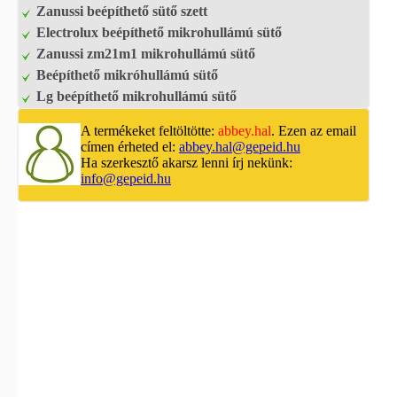
Zanussi beépíthető sütő szett
Electrolux beépíthető mikrohullámú sütő
Zanussi zm21m1 mikrohullámú sütő
Beépíthető mikróhullámú sütő
Lg beépíthető mikrohullámú sütő
A termékeket feltöltötte:
abbey.hal
. Ezen az email
címen érheted el:
abbey.hal@gepeid.hu
Ha szerkesztő akarsz lenni írj nekünk:
info@gepeid.hu