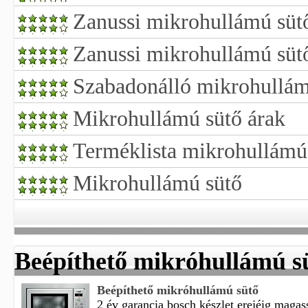
Zanussi mikrohullámú sütő
Zanussi mikrohullámú süt
Szabadonálló mikrohullám
Mikrohullámú sütő árak
Terméklista mikrohullámú
Mikrohullámú sütő
Beépíthető mikróhullámú s
Beépíthető mikróhullámú sütő
2 év garancia bosch készlet erejéig magas