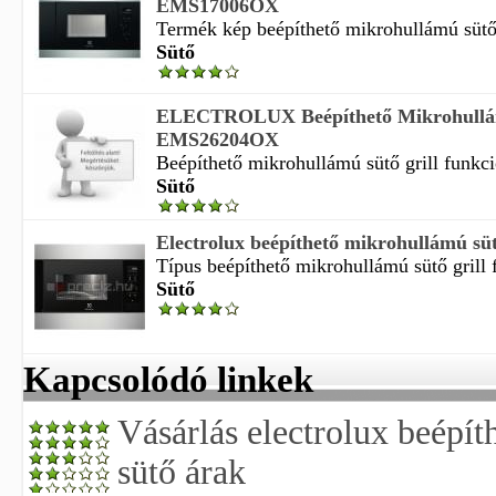
EMS17006OX
Termék kép beépíthető mikrohullámú sütő
Sütő
ELECTROLUX Beépíthető Mikrohullá
EMS26204OX
Beépíthető mikrohullámú sütő grill funkció
Sütő
Electrolux beépíthető mikrohullámú 
Típus beépíthető mikrohullámú sütő grill f
Sütő
Kapcsolódó linkek
Vásárlás electrolux beépí
sütő árak