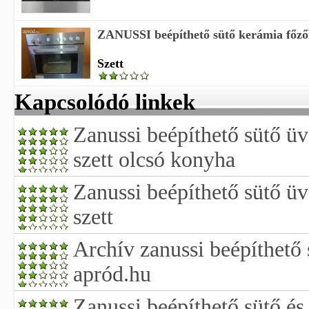
ZANUSSI beépíthető sütő kerámia főzől
Szett
Kapcsolódó linkek
Zanussi beépíthető sütő ü
szett olcsó konyha
Zanussi beépíthető sütő ü
szett
Archív zanussi beépíthető 
apród.hu
Zanussi beépíthető sütő és