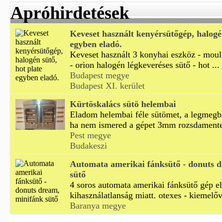
Apróhirdetések
Keveset használt kenyérsütőgép, halogén
egyben eladó.
Keveset használt 3 konyhai eszköz - mou
- orion halogén légkeveréses sütő - hot ...
Budapest megye
Budapest XI. kerület
Kürtöskalács sütö helembai
Eladom helembai féle sütömet, a legmegb
ha nem ismered a gépet 3mm rozsdamentes
Pest megye
Budakeszi
Automata amerikai fánksütő - donuts 
sütő
4 soros automata amerikai fánksütő gép e
kihasználatlanság miatt. otexes - kiemelőve
Baranya megye