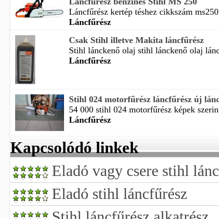
Láncfűrész benzines Stihl MS 250
Láncfűrész kertép téshez cikkszám ms250
Láncfűrész
Csak Stihl illetve Makita láncfűrész
Stihl lánckenő olaj stihl lánckenő olaj lánc
Láncfűrész
Stihl 024 motorfűrész láncfűrész új lán
54 000 stihl 024 motorfűrész képek szerint
Láncfűrész
Kapcsolódó linkek
Eladó vagy csere stihl lán
Eladó stihl láncfűrész
Stihl láncfűrész alkatrész