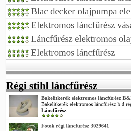
Blac decker olajpumpa ele
Elektromos láncfűrész vás
Láncfűrész elektromos ola
Elektromos láncfűrész
Régi stihl láncfűrész
Bakelitkerék elektromos láncfűrész B&
Bakelitkerék elektromos láncfűrész b d ré
Láncfűrész
Fotók régi láncfűrész 3029641