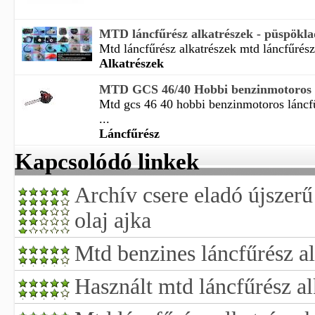
MTD láncfűrész alkatrészek - püspökl
Mtd láncfűrész alkatrészek mtd láncfűrész 
Alkatrészek
MTD GCS 46/40 Hobbi benzinmotoros l
Mtd gcs 46 40 hobbi benzinmotoros láncf
...
Láncfűrész
Kapcsolódó linkek
Archív csere eladó újszerű
olaj ajka
Mtd benzines láncfűrész al
Használt mtd láncfűrész al