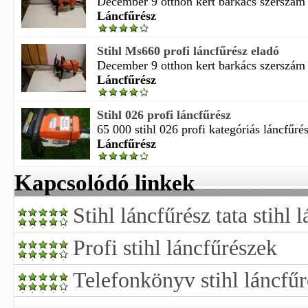
December 9 otthon kert barkács szerszám
Láncfűrész
Stihl Ms660 profi láncfűrész eladó
December 9 otthon kert barkács szerszám
Láncfűrész
Stihl 026 profi láncfűrész
65 000 stihl 026 profi kategóriás láncfűrés
Láncfűrész
Kapcsolódó linkek
Stihl láncfűrész tata stihl l
Profi stihl láncfűrészek
Telefonkönyv stihl láncfűr