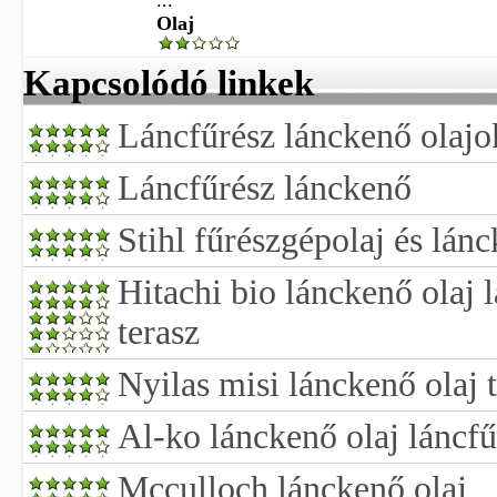
...
Olaj
Kapcsolódó linkek
Láncfűrész lánckenő olajo
Láncfűrész lánckenő
Stihl fűrészgépolaj és lán
Hitachi bio lánckenő olaj 
terasz
Nyilas misi lánckenő olaj t
Al-ko lánckenő olaj láncf
Mcculloch lánckenő olaj