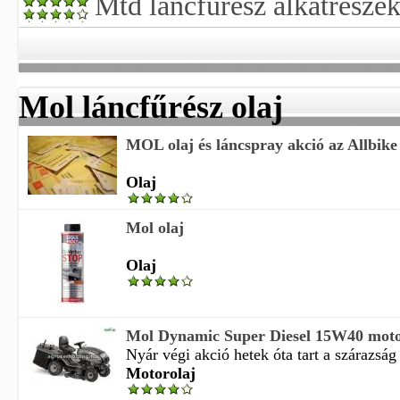
Mtd láncfűrész alkatrésze
Mol láncfűrész olaj
MOL olaj és láncspray akció az Allbike
Olaj
Mol olaj
Olaj
Mol Dynamic Super Diesel 15W40 moto
Nyár végi akció hetek óta tart a szárazság 
Motorolaj