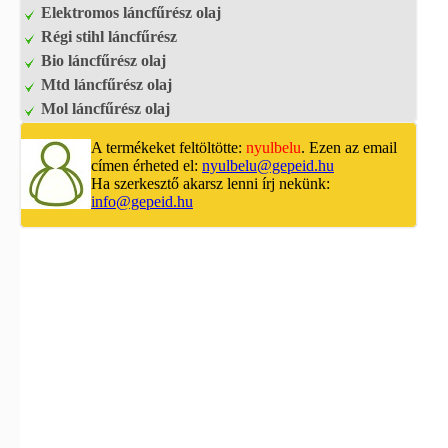
Elektromos láncfűrész olaj
Régi stihl láncfűrész
Bio láncfűrész olaj
Mtd láncfűrész olaj
Mol láncfűrész olaj
A termékeket feltöltötte:
nyulbelu
. Ezen az email
címen érheted el:
nyulbelu@gepeid.hu
Ha szerkesztő akarsz lenni írj nekünk:
info@gepeid.hu