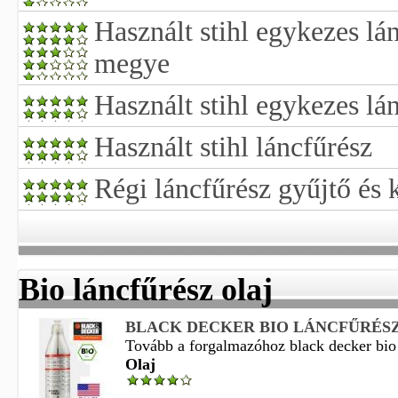
Használt stihl egykezes lá
megye
Használt stihl egykezes lá
Használt stihl láncfűrész
Régi láncfűrész gyűjtő és
Bio láncfűrész olaj
BLACK DECKER BIO LÁNCFŰRÉSZ O
Tovább a forgalmazóhoz black decker bio l
Olaj