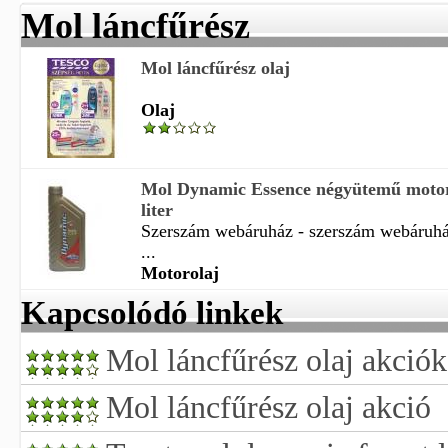
Mol láncfűrész
Mol láncfűrész olaj
Olaj
Mol Dynamic Essence négyütemű moto
liter
Szerszám webáruház - szerszám webáruház
...
Motorolaj
Kapcsolódó linkek
Mol láncfűrész olaj akciók
Mol láncfűrész olaj akció