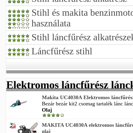
Stihl és makita benzinmot
használata
Stihl láncfűrész alkatrésze
Láncfűrész stihl
Elektromos láncfűrész lánc
Makita UC4030A Elektromos láncfűrész
Bezár bezár kit2 csomag tartalék lánc láncr
Olaj
MAKITA UC4030A elektromos láncfűrés
olaj