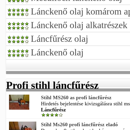
Lánckenő olaj komárom a
Lánckenő olaj alkatrészek
Láncfűrész olaj
Lánckenő olaj
Profi stihl láncfűrész
Stihl MS260 as profi láncfűrész
Hirdetés bejelentése kivizsgálásra stihl ms
Láncfűrész
Stihl Ms260 profi láncfűrész eladó