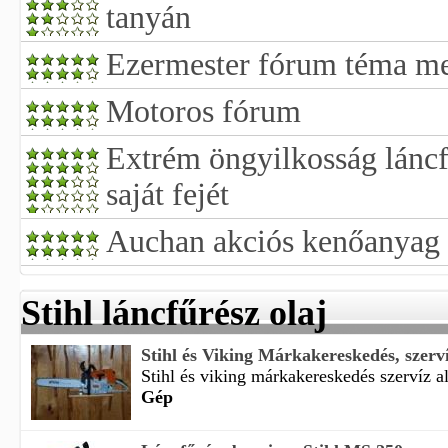
tanyán
Ezermester fórum téma me
Motoros fórum
Extrém öngyilkosság láncfű
saját fejét
Auchan akciós kenőanyag 
Stihl láncfűrész olaj
Stihl és Viking Márkakereskedés, szervíz
Stihl és viking márkakereskedés szervíz alk
Gép