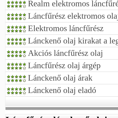
Realm elektromos láncfűré
Láncfűrész elektromos ola
Elektromos láncfűrész
Lánckenő olaj kirakat a le
Akciós láncfűrész olaj
Láncfűrész olaj árgép
Lánckenő olaj árak
Lánckenő olaj eladó