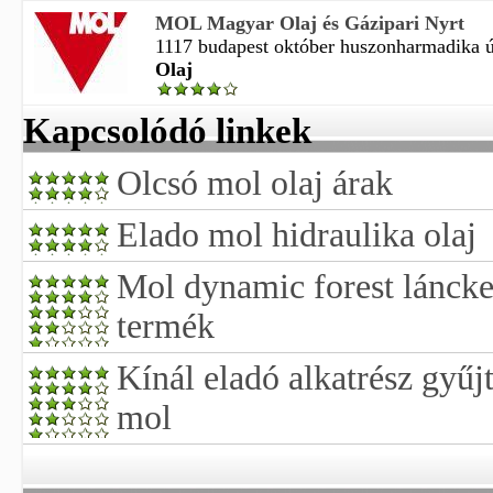
MOL Magyar Olaj és Gázipari Nyrt
1117 budapest október huszonharmadika út 
Olaj
Kapcsolódó linkek
Olcsó mol olaj árak
Elado mol hidraulika olaj
Mol dynamic forest láncke
termék
Kínál eladó alkatrész gyű
mol