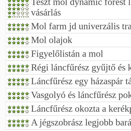
Teszt mol dynamic forest 
vásárlás
Mol farm jd univerzális tr
Mol olajok
Figyelőlistán a mol
Régi láncfűrész gyűjtő és
Láncfűrész egy házaspár t
Vasgolyó és láncfűrész po
Láncfűrész okozta a kerékp
A jégszobrász legjobb bará