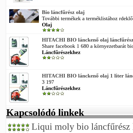
Bio láncfűrész olaj
További termékek a terméklistához rdeklő 
Olaj
HITACHI BIO lánckenő olaj láncfűrés
Share facebook 1 680 a környezetbarát biol
Láncfűrészekhez
HITACHI BIO lánckenő olaj 1 liter lán
3 197
Láncfűrészekhez
Kapcsolódó linkek
Liqui moly bio láncfűrész 