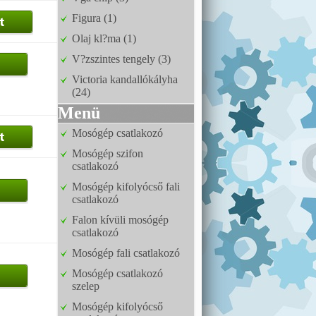
Figura (1)
Olaj kl?ma (1)
V?zszintes tengely (3)
Victoria kandallókályha
(24)
Menü
Mosógép csatlakozó
Mosógép szifon
csatlakozó
Mosógép kifolyócső fali
csatlakozó
Falon kívüli mosógép
csatlakozó
Mosógép fali csatlakozó
Mosógép csatlakozó
szelep
Mosógép kifolyócső