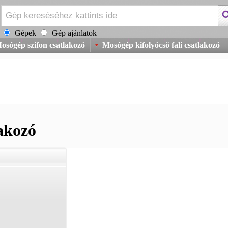
Gépek
Gép ajánlatok
osógép szifon csatlakozó
Mosógép kifolyócső fali csatlakozó
akozó