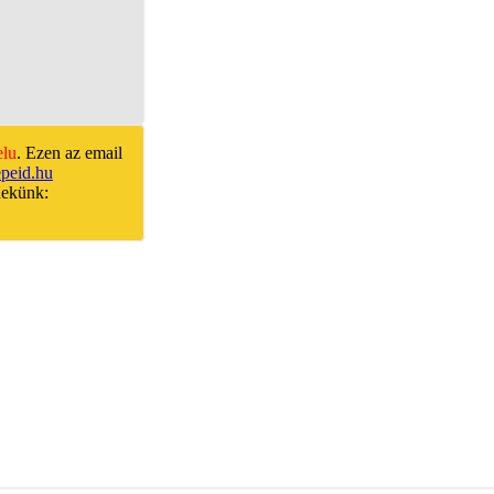
elu
. Ezen az email
peid.hu
nekünk: