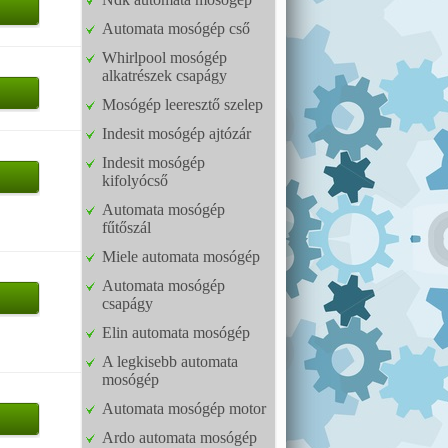
Automata mosógép cső
Whirlpool mosógép
alkatrészek csapágy
Mosógép leeresztő szelep
Indesit mosógép ajtózár
Indesit mosógép
kifolyócső
Automata mosógép
fűtőszál
Miele automata mosógép
Automata mosógép
csapágy
Elin automata mosógép
A legkisebb automata
mosógép
Automata mosógép motor
Ardo automata mosógép