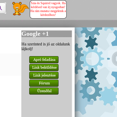
Szia én Squirrel vagyok. Ha
kérdésed van írj nyugodtan!
Ha rám mutatsz megjelenik a
kérdezőbox!
Google +1
Ha szerinted is jó az oldalunk
lájkolj!