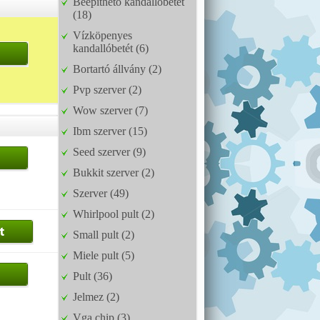
Beépíthető kandallóbetét
(18)
Vízköpenyes
kandallóbetét (6)
Bortartó állvány (2)
Pvp szerver (2)
Wow szerver (7)
Ibm szerver (15)
Seed szerver (9)
Bukkit szerver (2)
Szerver (49)
Whirlpool pult (2)
Small pult (2)
Miele pult (5)
Pult (36)
Jelmez (2)
Vga chip (3)