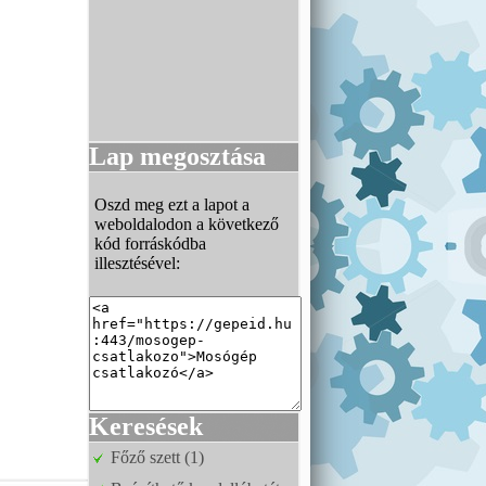
Lap megosztása
Oszd meg ezt a lapot a
weboldalodon a következő
kód forráskódba
illesztésével:
Keresések
Főző szett (1)