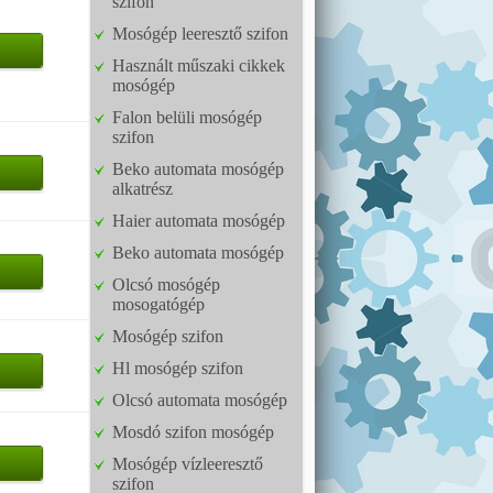
szifon
Mosógép leeresztő szifon
Használt műszaki cikkek
mosógép
Falon belüli mosógép
szifon
Beko automata mosógép
alkatrész
Haier automata mosógép
Beko automata mosógép
Olcsó mosógép
mosogatógép
Mosógép szifon
Hl mosógép szifon
Olcsó automata mosógép
Mosdó szifon mosógép
Mosógép vízleeresztő
szifon