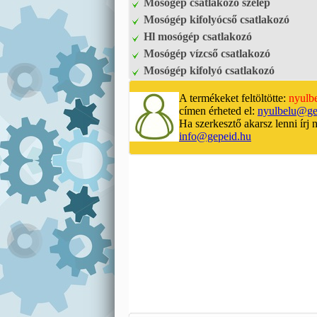
Mosógép csatlakozó szelep
Mosógép kifolyócső csatlakozó
Hl mosógép csatlakozó
Mosógép vízcső csatlakozó
Mosógép kifolyó csatlakozó
A termékeket feltöltötte:
nyulb
címen érheted el:
nyulbelu@ge
Ha szerkesztő akarsz lenni írj 
info@gepeid.hu