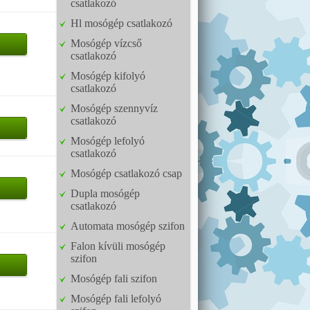
csatlakozó
Hl mosógép csatlakozó
Mosógép vízcső
csatlakozó
Mosógép kifolyó
csatlakozó
Mosógép szennyvíz
csatlakozó
Mosógép lefolyó
csatlakozó
Mosógép csatlakozó csap
Dupla mosógép
csatlakozó
Automata mosógép szifon
Falon kívüli mosógép
szifon
Mosógép fali szifon
Mosógép fali lefolyó