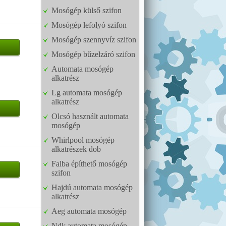
Mosógép külső szifon
Mosógép lefolyó szifon
Mosógép szennyvíz szifon
Mosógép bűzelzáró szifon
Automata mosógép
alkatrész
Lg automata mosógép
alkatrész
Olcsó használt automata
mosógép
Whirlpool mosógép
alkatrészek dob
Falba építhető mosógép
szifon
Hajdú automata mosógép
alkatrész
Aeg automata mosógép
Ndk automata mosógép