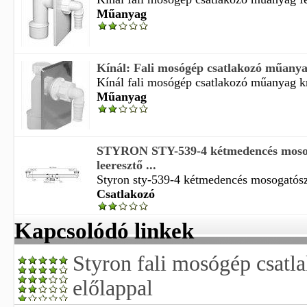
Műanyag
Kínál: Fali mosógép csatlakozó műanya
Kínál fali mosógép csatlakozó műanyag kr
Műanyag
STYRON STY-539-4 kétmedencés mosog
leeresztő ...
Styron sty-539-4 kétmedencés mosogatószi
Csatlakozó
Kapcsolódó linkek
Styron fali mosógép csatl
előlappal