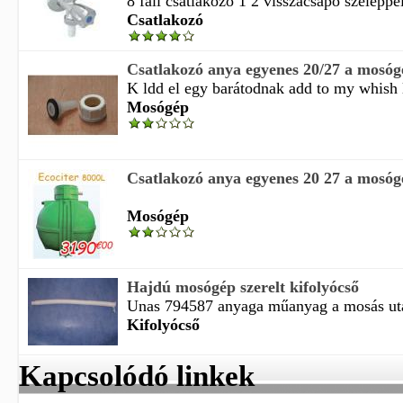
8 fali csatlakozó 1 2 visszacsapó szeleppe
Csatlakozó
Csatlakozó anya egyenes 20/27 a mosóg
K ldd el egy barátodnak add to my whish l
Mosógép
Csatlakozó anya egyenes 20 27 a mosóg
Mosógép
Hajdú mosógép szerelt kifolyócső
Unas 794587 anyaga műanyag a mosás után
Kifolyócső
Kapcsolódó linkek