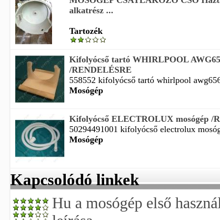
MOSÓGÉP CSATLAKOZÓ CSŐ Háztart
alkatrész ...
Tartozék
Kifolyócső tartó WHIRLPOOL AWG65
/RENDELÉSRE
558552 kifolyócső tartó whirlpool awg65
Mosógép
Kifolyócső ELECTROLUX mosógép 
50294491001 kifolyócső electrolux mosógé
Mosógép
Kapcsolódó linkek
Hu a mosógép első használ