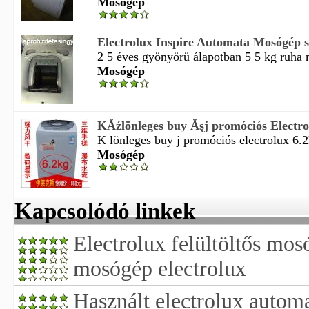
Mosógép
Electrolux Inspire Automata Mosógép 
2 5 éves gyönyörü álapotban 5 5 kg ruha 
Mosógép
KĂźlönleges buy Ăşj promóciós Electro
K lönleges buy j promóciós electrolux 6.2
Mosógép
Kapcsolódó linkek
Electrolux felültöltős mos
mosógép electrolux
Használt electrolux autom