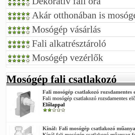
Dekorativ fali ora
Akár otthonában is mosóg
Mosógép vásárlás
Fali alkatrésztároló
Mosógép vezérlők
Mosógép fali csatlakozó
Fali mosógép csatlakozó rozsdamentes 
Fali mosógép csatlakozó rozsdamentes elől
Előlappal
Kínál: Fali mosógép csatlakozó műanya
Kínál fali mosógép csatlakozó műanyag feh