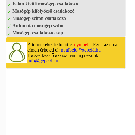
Falon kívüli mosógép csatlakozó
Mosógép kifolyócső csatlakozó
Mosógép szifon csatlakozó
Automata mosógép szifon
Mosógép csatlakozó csap
A termékeket feltöltötte:
nyulbelu
. Ezen az email
címen érheted el:
nyulbelu@gepeid.hu
Ha szerkesztő akarsz lenni írj nekünk:
info@gepeid.hu