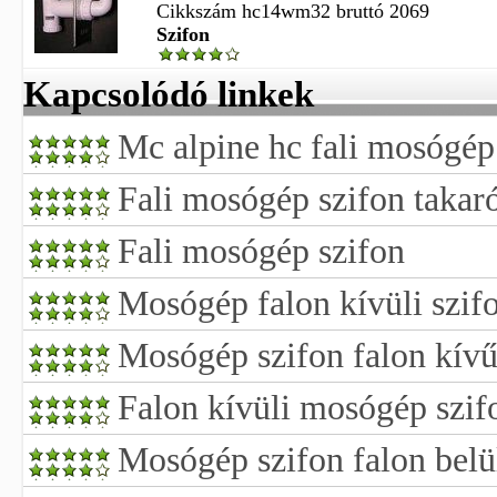
Cikkszám hc14wm32 bruttó 2069
Szifon
Kapcsolódó linkek
Mc alpine hc fali mosógép
Fali mosógép szifon takar
Fali mosógép szifon
Mosógép falon kívüli szif
Mosógép szifon falon kívű
Falon kívüli mosógép szif
Mosógép szifon falon belü