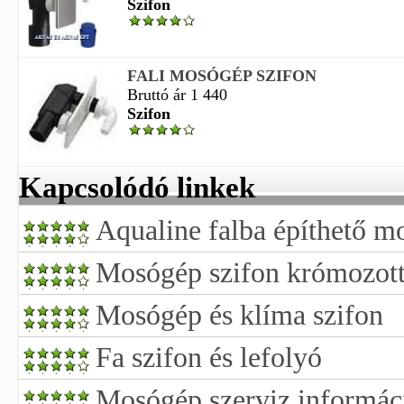
Szifon
FALI MOSÓGÉP SZIFON
Bruttó ár 1 440
Szifon
Kapcsolódó linkek
Aqualine falba építhető m
Mosógép szifon krómozot
Mosógép és klíma szifon
Fa szifon és lefolyó
Mosógép szerviz informác