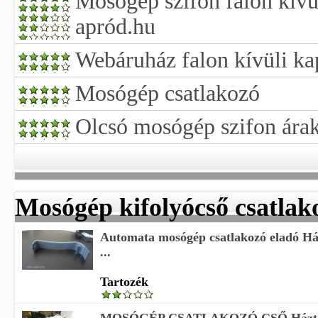
Mosógép szifon falon kivül
apród.hu
Webáruház falon kívüli ka
Mosógép csatlakozó
Olcsó mosógép szifon ára
Mosógép kifolyócső csatlak
Automata mosógép csatlakozó eladó Há
...
Tartozék