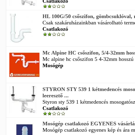
Csatlakozó
HL 100G/50 csőszifon, gömbcsuklóval, 
Csak szakáruházainkban vásárolható termé
Csatlakozó
Mc Alpine HC csőszifon, 5/4-32mm hossz
Mc alpine hc csőszifon 5 4-32mm hosszú c
Mosógép
STYRON STY 539 1 kétmedencés mosog
leeresztő ...
Styron sty 539 1 kétmedencés mosogatószif
Csatlakozó
Mosógép csatlakozó EGYENES vásárlá
Mosógép csatlakozó egyenes kép és ára m