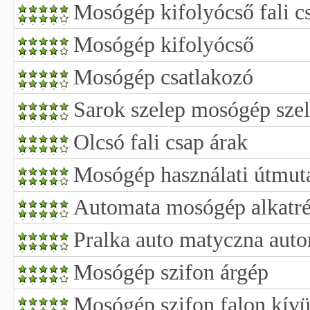
Mosógép kifolyócső fali c
Mosógép kifolyócső
Mosógép csatlakozó
Sarok szelep mosógép sze
Olcsó fali csap árak
Mosógép használati útmut
Automata mosógép alkatré
Pralka auto matyczna aut
Mosógép szifon árgép
Mosógép szifon falon kívü