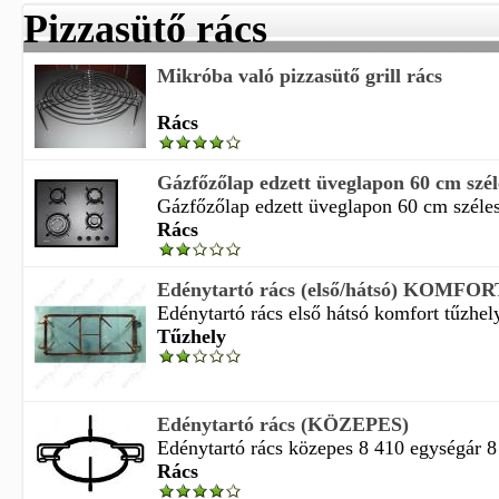
Pizzasütő rács
Mikróba való pizzasütő grill rács
Rács
Gázfőzőlap edzett üveglapon 60 cm széle
Gázfőzőlap edzett üveglapon 60 cm széles 
Rács
Edénytartó rács (első/hátsó) KOMFORT 
Edénytartó rács első hátsó komfort tűzhely
Tűzhely
Edénytartó rács (KÖZEPES)
Edénytartó rács közepes 8 410 egységár 8
Rács