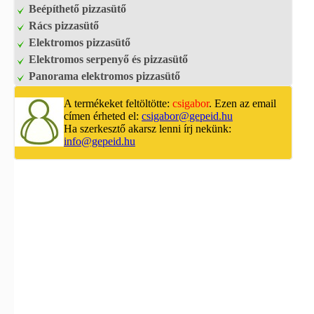
Beépíthető pizzasütő
Rács pizzasütő
Elektromos pizzasütő
Elektromos serpenyő és pizzasütő
Panorama elektromos pizzasütő
A termékeket feltöltötte:
csigabor
. Ezen az email
címen érheted el:
csigabor@gepeid.hu
Ha szerkesztő akarsz lenni írj nekünk:
info@gepeid.hu