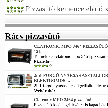
Pizzasütő kemence eladó xi
Rács pizzasütő
CLATRONIC MPO 3464 PIZZASÜTŐ
12L
Termék kép clatronic mpo 3464 pizzasütő é
Pizzasütő
2in1 FORGÓ NYÁRSAS ASZTALI G
ELEKTROMOS ...
2in1 forgó nyársas asztali grillsütő elektr
Webáruház
Clatronic MPO 3464 pizzasütő
Pizza sütő ideális grillezésre is kapacitás 12