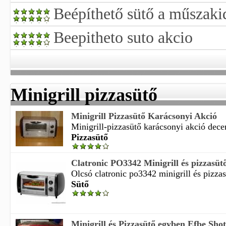
Beépíthető sütő a műszak
Beepitheto suto akcio
Minigrill pizzasütő
Minigrill Pizzasütő Karácsonyi Akció
Minigrill-pizzasütő karácsonyi akció dece
Pizzasütő
Clatronic PO3342 Minigrill és pizzasütő
Olcsó clatronic po3342 minigrill és pizzasü
Sütő
Minigrill és Pizzasütő egyben Efbe Sho