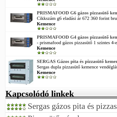
PRISMAFOOD G6 gázos pizzasütő ke
Cikkszám g6 eladási ár 672 360 forint brut
Kemence
PRISMAFOOD G4 gázos pizzasütő ke
- prismafood gázos pizzasütő 1 szintes 4-e
Kemence
SERGAS Gázos pita és pizzasütő keme
Sergas dupla pizzasütő kemence vendéglát
Kemence
Kapcsolódó linkek
Sergas gázos pita és pizz