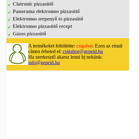
Clatronic pizzasütő
Panorama elektromos pizzasütő
Elektromos serpenyő és pizzasütő
Elektromos pizzasütő recept
Gázos pizzasütő
A termékeket feltöltötte:
csigabor
. Ezen az email
címen érheted el:
csigabor@gepeid.hu
Ha szerkesztő akarsz lenni írj nekünk:
info@gepeid.hu