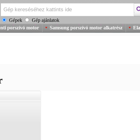
Gépek
Gép ajánlatok
nti porszívó motor
Samsung porszívó motor alkatrész
Ela
r