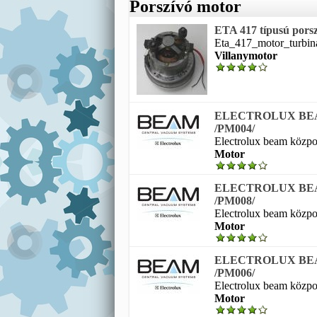
Porszívó motor
ETA 417 típusú porszí
Eta_417_motor_turbina
Villanymotor
ELECTROLUX BE
/PM004/
Electrolux beam közpon
Motor
ELECTROLUX BE
/PM008/
Electrolux beam közpon
Motor
ELECTROLUX BE
/PM006/
Electrolux beam közpon
Motor