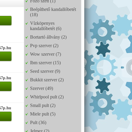
Főző szett (1)
Beépíthető kandallóbetét
(18)
Vízköpenyes
kandallóbetét (6)
Bortartó állvány (2)
Pvp szerver (2)
67p.hu
Wow szerver (7)
Ibm szerver (15)
Seed szerver (9)
67p.hu
Bukkit szerver (2)
Szerver (49)
Whirlpool pult (2)
Small pult (2)
67p.hu
Miele pult (5)
Pult (36)
Jelmez (2)