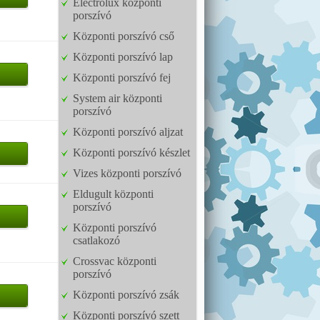
Electrolux központi
porszívó
Központi porszívó cső
Központi porszívó lap
Központi porszívó fej
System air központi
porszívó
Központi porszívó aljzat
Központi porszívó készlet
Vizes központi porszívó
Eldugult központi
porszívó
Központi porszívó
csatlakozó
Crossvac központi
porszívó
Központi porszívó zsák
Központi porszívó szett