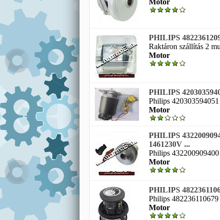
Motor
PHILIPS 482236120
Raktáron szállítás 2 
Motor
PHILIPS 42030359
Philips 420303594051 e
Motor
PHILIPS 4322009
1461230V ...
Philips 432200909400 
Motor
PHILIPS 48223611067
Philips 482236110679 
Motor