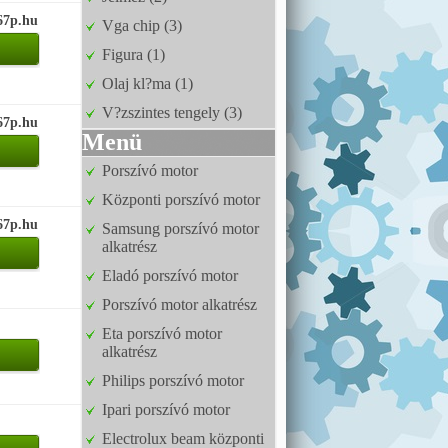
67p.hu
Vga chip (3)
Figura (1)
Olaj kl?ma (1)
V?zszintes tengely (3)
67p.hu
Menü
Porszívó motor
Központi porszívó motor
67p.hu
Samsung porszívó motor
alkatrész
Eladó porszívó motor
Porszívó motor alkatrész
Eta porszívó motor
alkatrész
Philips porszívó motor
Ipari porszívó motor
Electrolux beam központi