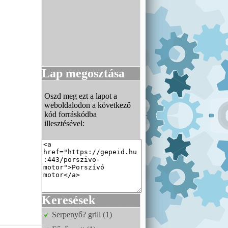
Lap megosztása
Oszd meg ezt a lapot a
weboldalodon a következő
kód forráskódba
illesztésével:
Keresések
Serpenyő? grill (1)