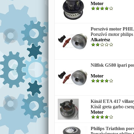
Motor
Porszívó motor PHILI
Porszívó motor philips 
Alkatrész
Nilfisk GS80 ipari po
Motor
Kínál ETA 417 villan
Kínál greta garbo cseng
Motor
Philips Triathlon por
Porszívómotor philips