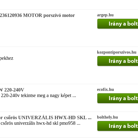
2236120936 MOTOR porszívó motor
argep.hu
kozpontiporszivos.hu
pekhez
0W 220-240V
ecofix.hu
220-240v tekintse meg a nagy képet ...
tor csőrös UNIVERZÁLIS HWX-HD SKL ...
bolthely.hu
csőrös univerzális hwx-hd skl pmo958 ...