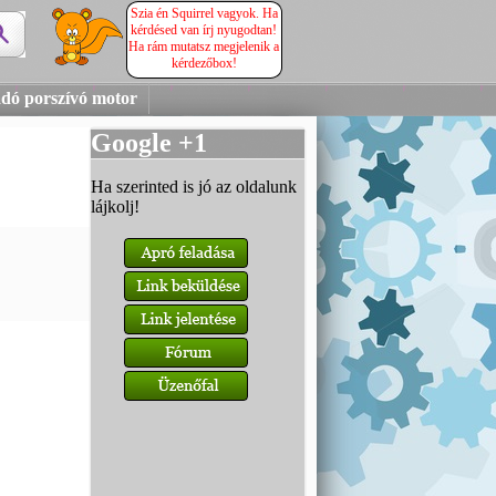
Szia én Squirrel vagyok. Ha
kérdésed van írj nyugodtan!
Ha rám mutatsz megjelenik a
kérdezőbox!
dó porszívó motor
Google +1
Ha szerinted is jó az oldalunk
lájkolj!