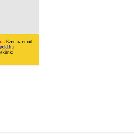
or
. Ezen az email
peid.hu
nekünk: