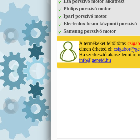
Eta porszívó motor alkatrész
Philips porszívó motor
Ipari porszívó motor
Electrolux beam központi porszívó
Samsung porszívó motor
A termékeket feltöltötte:
csigab
címen érheted el:
csigabor@ge
Ha szerkesztő akarsz lenni írj 
info@gepeid.hu