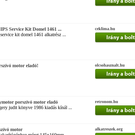
PS Service Kit Domel 1461 ...
ceklima.hu
service kit domel 1461 alkatrész ...
rszívó motor eladó!
olcsohasznalt.hu
ymotor porszívó motor eladó
retronom.hu
ery judit könyve 1986 kiadás kínál ...
szívó motor
alkatreszek.org
 takarítógéphez méret 145x160mm ...