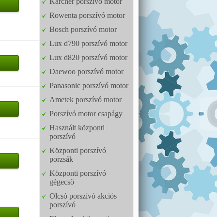
Karcher porszívó motor
Rowenta porszívó motor
Bosch porszívó motor
Lux d790 porszívó motor
Lux d820 porszívó motor
Daewoo porszívó motor
Panasonic porszívó motor
Ametek porszívó motor
Porszívó motor csapágy
Használt központi
porszívó
Központi porszívó
porzsák
Központi porszívó
gégecső
Olcsó porszívó akciós
porszívó