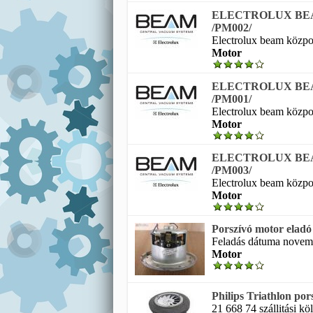
ELECTROLUX BE
/PM002/
Electrolux beam közpon
Motor
ELECTROLUX BE
/PM001/
Electrolux beam közpon
Motor
ELECTROLUX BE
/PM003/
Electrolux beam közpon
Motor
Porszívó motor eladó
Feladás dátuma novembe
Motor
Philips Triathlon por
21 668 74 szállitási köl