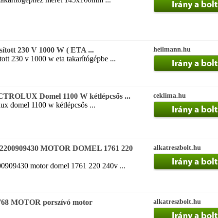
ított 230 V 1000 W ( ETA ...
heilmann.hu
ott 230 v 1000 w eta takarítógépbe ...
CTROLUX Domel 1100 W kétlépcsős ...
ceklima.hu
lux domel 1100 w kétlépcsős ...
432200909430 MOTOR DOMEL 1761 220
alkatreszbolt.hu
00909430 motor domel 1761 220 240v ...
768 MOTOR porszívó motor
alkatreszbolt.hu