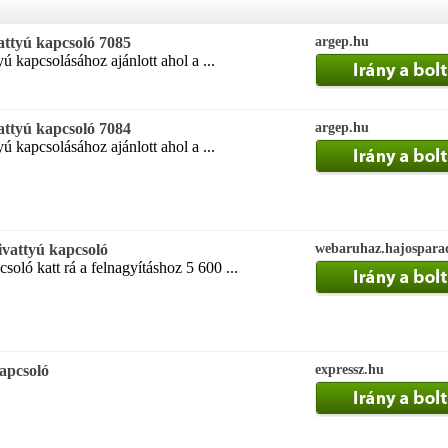
attyú kapcsoló 7085
argep.hu
ú kapcsolásához ajánlott ahol a ...
attyú kapcsoló 7084
argep.hu
ú kapcsolásához ajánlott ahol a ...
ivattyú kapcsoló
webaruhaz.hajospara
soló katt rá a felnagyításhoz 5 600 ...
kapcsoló
expressz.hu