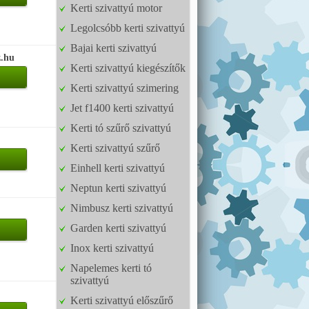
Kerti szivattyú motor
Legolcsóbb kerti szivattyú
Bajai kerti szivattyú
z.hu
Kerti szivattyú kiegészítők
Kerti szivattyú szimering
Jet f1400 kerti szivattyú
Kerti tó szűrő szivattyú
Kerti szivattyú szűrő
Einhell kerti szivattyú
Neptun kerti szivattyú
Nimbusz kerti szivattyú
Garden kerti szivattyú
Inox kerti szivattyú
Napelemes kerti tó
szivattyú
Kerti szivattyú előszűrő