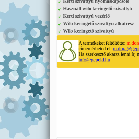
Kerti szivattyú nyomáskapcsoló
Használt wilo keringető szivattyú
Kerti szivattyú vezérlő
Wilo keringető szivattyú alkatrész
Wilo keringető szivattyú
A termékeket feltöltötte:
m.dor
címen érheted el:
m.dora@gepe
Ha szerkesztő akarsz lenni írj 
info@gepeid.hu