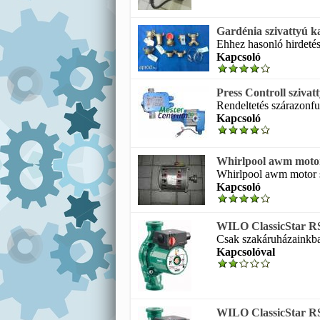
Gardénia szivattyú k
Ehhez hasonló hirdetés
Kapcsoló
Press Controll sziva
Rendeltetés szárazonfut
Kapcsoló
Whirlpool awm motor 
Whirlpool awm motor s
Kapcsoló
WILO ClassicStar RS 
Csak szakáruházainkban
Kapcsolóval
WILO ClassicStar RS 