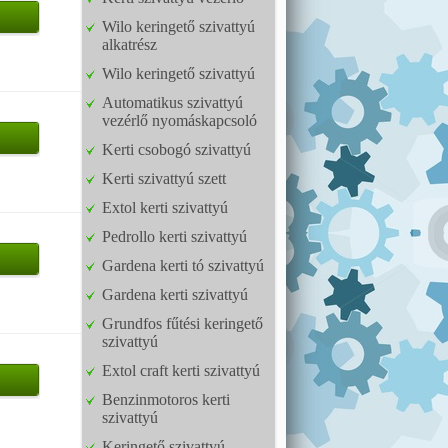
Wilo keringető szivattyú
alkatrész
Wilo keringető szivattyú
Automatikus szivattyú
vezérlő nyomáskapcsoló
Kerti csobogó szivattyú
Kerti szivattyú szett
Extol kerti szivattyú
Pedrollo kerti szivattyú
Gardena kerti tó szivattyú
Gardena kerti szivattyú
Grundfos fűtési keringető
szivattyú
Extol craft kerti szivattyú
Benzinmotoros kerti
szivattyú
Keringető szivattyú