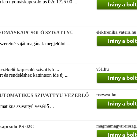
yú leo nyomáskapcsoló ps 02c 1725 00 ...
YOMÁSKAPCSOLÓ SZIVATTYÚ
elektronika.vatera.hu
szeretné saját magának megjelölni ...
ékelő kapcsoló szivattyú ...
v31.hu
rt és rendeléshez kattintson ide új ...
k: AUTOMATIKUS SZIVATTYÚ VEZÉRLŐ
teszvesz.hu
atikus szivattyú vezérlő ...
skapcsoló PS 02C
magmamagyarorszag