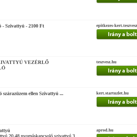
 Szivattyú - 2100 Ft
epitkezes-kert.teszves
ZIVATTYÚ VEZÉRLŐ
teszvesz.hu
LÓ
szárazüzem ellen Szivattyú ...
kert.startuzlet.hu
attyú
aprod.hu
tyú 20 48 nyomáskapcsoló szivattyú 3 ...