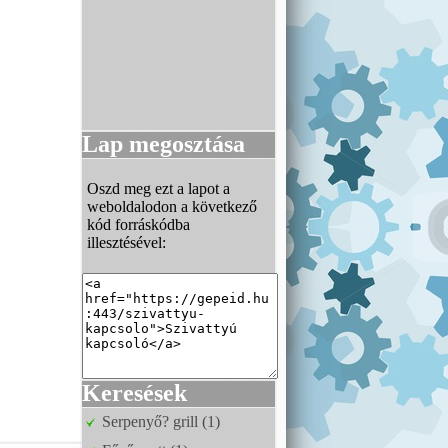
Lap megosztása
Oszd meg ezt a lapot a
weboldalodon a következő
kód forráskódba
illesztésével:
Keresések
Serpenyő? grill (1)