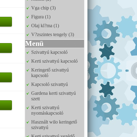
Vga chip (3)
Figura (1)
Olaj kl?ma (1)
V?zszintes tengely (3)
Menü
Szivattyú kapcsoló
Kerti szivattyú kapcsoló
Keringető szivattyú
kapcsoló
Kapcsoló szivattyú
Gardena kerti szivattyú
szett
Kerti szivattyú
nyomáskapcsoló
Használt wilo keringető
szivattyú
Kerti szivattyú vezérlő