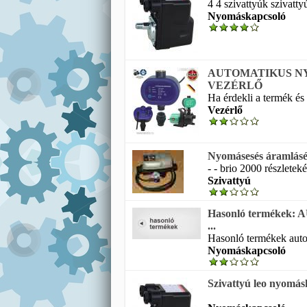
4 4 szivattyúk szivatt
Nyomáskapcsoló
AUTOMATIKUS N
VEZÉRLŐ
Ha érdekli a termék és 
Vezérlő
Nyomásesés áramlásérz
- - brio 2000 részleteké
Szivattyú
Hasonló terméke
...
Hasonló termékek autom
Nyomáskapcsoló
Szivattyú leo nyomá