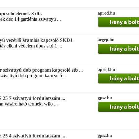
apcsoló elemek 8 db.
aprod.hu
ek dec 14 gardénia szivattyú ...
ttyú vezérlő áramlás kapcsoló SKD1
argep.hu
ás elleni védelem típus skd 1 ...
szivattyú dob program kapcsoló stb ...
aprod.hu
zivattyú dob program kapcsoló ...
25 7 szivattyú fordulatszám ...
gpsz.hu
 vásárolható termék. wilo ...
25 4 szivattyú fordulatszám ...
gpsz.hu