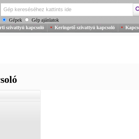
Gépek
Gép ajánlatok
rti szivattyú kapcsoló
Keringető szivattyú kapcsoló
Kapcso
soló