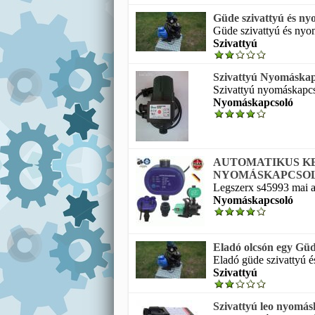
Güde szivattyú és ny
Güde szivattyú és nyom
Szivattyú
Szivattyú Nyomáskapc
Szivattyú nyomáskapcso
Nyomáskapcsoló
AUTOMATIKUS KE
NYOMÁSKAPCSOLÓ 
Legszerx s45993 mai ak
Nyomáskapcsoló
Eladó olcsón egy Güd
Eladó güde szivattyú é
Szivattyú
Szivattyú leo nyomá