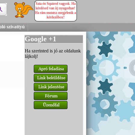
Szia én Squirrel vagyok. Ha
kérdésed van írj nyugodtan!
Ha rám mutatsz megjelenik a
kérdezőbox!
ló szivattyú
Google +1
Ha szerinted is jó az oldalunk
lájkolj!