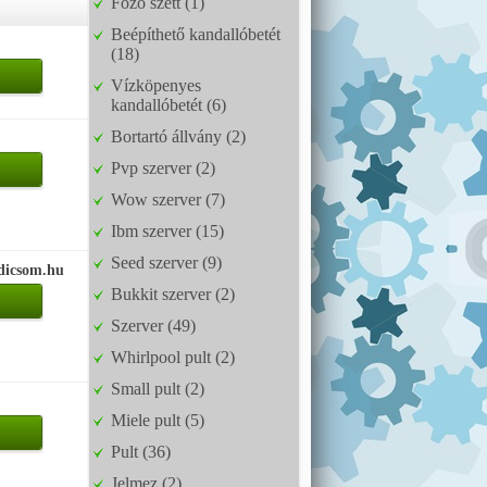
Főző szett (1)
Beépíthető kandallóbetét
(18)
Vízköpenyes
kandallóbetét (6)
Bortartó állvány (2)
Pvp szerver (2)
Wow szerver (7)
Ibm szerver (15)
Seed szerver (9)
dicsom.hu
Bukkit szerver (2)
Szerver (49)
Whirlpool pult (2)
Small pult (2)
Miele pult (5)
Pult (36)
Jelmez (2)