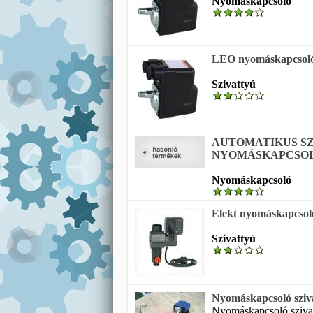
Nyomáskapcsoló
LEO nyomáskapcsoló -
Szivattyú
AUTOMATIKUS S
NYOMÁSKAPCSO
Nyomáskapcsoló
Elekt nyomáskapcsoló 
Szivattyú
Nyomáskapcsoló sziv
Nyomáskapcsoló szivat