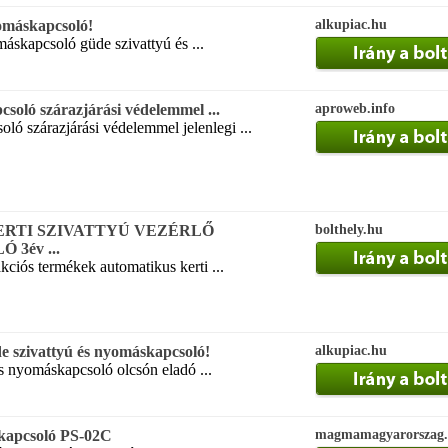
omáskapcsoló!
alkupiac.hu
áskapcsoló güde szivattyú és ...
soló szárazjárási védelemmel ...
aproweb.info
ló szárazjárási védelemmel jelenlegi ...
RTI SZIVATTYÚ VEZÉRLŐ
bolthely.hu
3év ...
ciós termékek automatikus kerti ...
e szivattyú és nyomáskapcsoló!
alkupiac.hu
s nyomáskapcsoló olcsón eladó ...
skapcsoló PS-02C
magmamagyarorszag