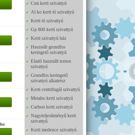
Cmi kerti szivattyú
Al ko kerti tó szivattyú
Kerti tó szivattyú
Gp 800 kerti szivattyú
Kerti szivattyú ház
Használt grundfos
keringető szivattyú
Eladó használt tomos
szivattyú
Grundfos keringető
szivattyú alkatrész
Kerti centrifugál szivattyú
Metabo kerti szivattyú
Carbon kerti szivattyú
Nagyteljesítményű kerti
szivattyú
.hu
Kerti medence szivattyú