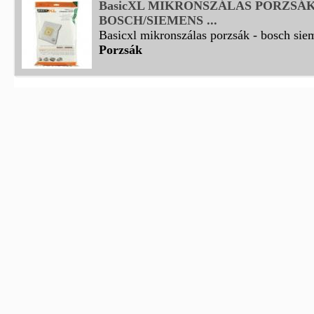
BasicXL MIKRONSZÁLAS PORZSÁK
BOSCH/SIEMENS ...
Basicxl mikronszálas porzsák - bosch sie
Porzsák