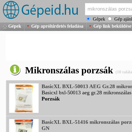
Gépek
Gép ajánl
Gépek
Gép apróhirdetés feladása
Gép link beküldése
Mikronszálas porzsák
(10 talála
BasicXL BXL-50013 AEG Gr.28 mikron
Basicxl bxl-50013 aeg gr.28 mikronszálas 
Porzsák
BasicXL BXL-51416 mikronszálas porz
GN