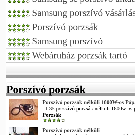
Samsung porszívó vásárlá
Porszívó porzsák
Samsung porszívó
Webáruház porzsák tartó
Porszívó porzsák
Porszívó porzsák nélküli 1800W-os Pá
11 35 porszívó porzsák nélküli 1800w os p
Porzsák
Porszívó porzsák nélküli