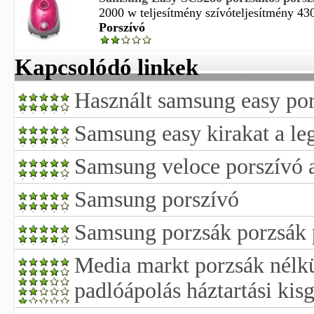
2000 w teljesítmény szívóteljesítmény 430 
Porszívó
Kapcsolódó linkek
Használt samsung easy por
Samsung easy kirakat a le
Samsung veloce porszívó a
Samsung porszívó
Samsung porzsák porzsák
Media markt porzsák nélkü
padlóápolás háztartási kis