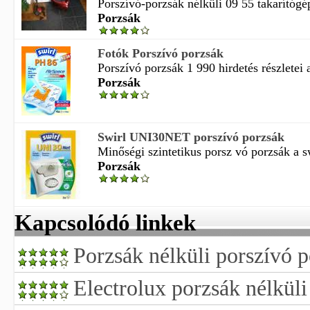
Porszívó-porzsák nélküli 09 55 takarítógé
Porzsák
Fotók Porszívó porzsák
Porszívó porzsák 1 990 hirdetés részletei
Porzsák
Swirl UNI30NET porszívó porzsák
Minőségi szintetikus porsz vó porzsák a sw
Porzsák
Kapcsolódó linkek
Porzsák nélküli porszívó p
Electrolux porzsák nélküli