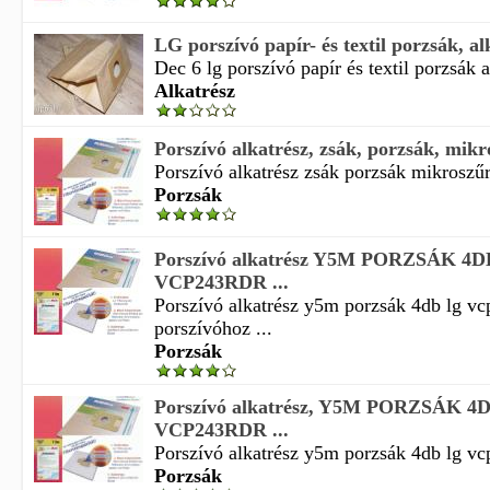
LG porszívó papír- és textil porzsák, al
Dec 6 lg porszívó papír és textil porzsák a
Alkatrész
Porszívó alkatrész, zsák, porzsák, mikr
Porszívó alkatrész zsák porzsák mikroszűr
Porzsák
Porszívó alkatrész Y5M PORZSÁK 4
VCP243RDR ...
Porszívó alkatrész y5m porzsák 4db lg vc
porszívóhoz ...
Porzsák
Porszívó alkatrész, Y5M PORZSÁK 4
VCP243RDR ...
Porszívó alkatrész y5m porzsák 4db lg vcp
Porzsák