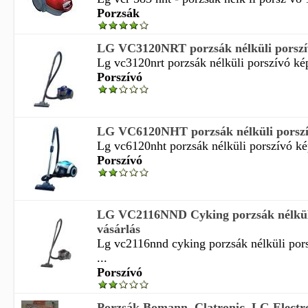
Porzsák
LG VC3120NRT porzsák nélküli porszív
Lg vc3120nrt porzsák nélküli porszívó kép 
Porszívó
LG VC6120NHT porzsák nélküli porszí
Lg vc6120nht porzsák nélküli porszívó kép 
Porszívó
LG VC2116NND Cyking porzsák nélkül
vásárlás
Lg vc2116nnd cyking porzsák nélküli pors
...
Porszívó
Porzsák Bomann, Clatronic, LG Electroni