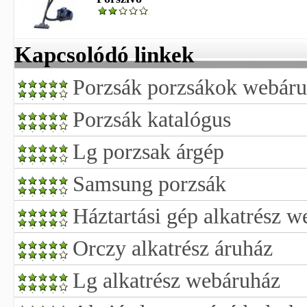
Kapcsolódó linkek
Porzsák porzsákok webár
Porzsák katalógus
Lg porzsak árgép
Samsung porzsák
Háztartási gép alkatrész 
Orczy alkatrész áruház
Lg alkatrész webáruház