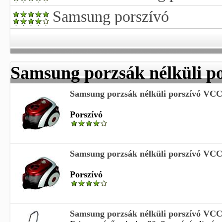
Samsung porszívó
Samsung porzsák nélküli po
Samsung porzsák nélküli porszívó V
Porszívó
Samsung porzsák nélküli porszívó V
Porszívó
Samsung porzsák nélküli porszívó VC