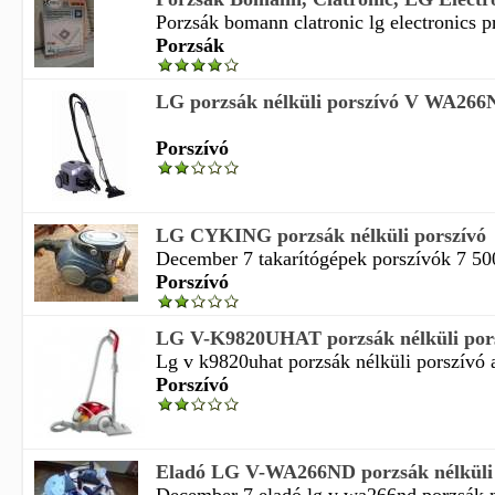
Porzsák bomann clatronic lg electronics pri
Porzsák
LG porzsák nélküli porszívó V WA26
Porszívó
LG CYKING porzsák nélküli porszívó
December 7 takarítógépek porszívók 7 50
Porszívó
LG V-K9820UHAT porzsák nélküli por
Lg v k9820uhat porzsák nélküli porszívó a
Porszívó
Eladó LG V-WA266ND porzsák nélküli 