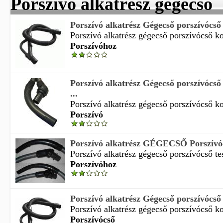
Porszívó alkatrész gégecső
Porszívó alkatrész Gégecső porszívócső
Porszívó alkatrész gégecső porszívócső kom
Porszívóhoz
Porszívó alkatrész Gégecső porszívócs
...
Porszívó alkatrész gégecső porszívócső ko
Porszívó
Porszívó alkatrész GÉGECSŐ Porszívó
Porszívó alkatrész gégecső porszívócső te
Porszívóhoz
Porszívó alkatrész Gégecső porszívócső
Porszívó alkatrész gégecső porszívócső kom
Porszívócső