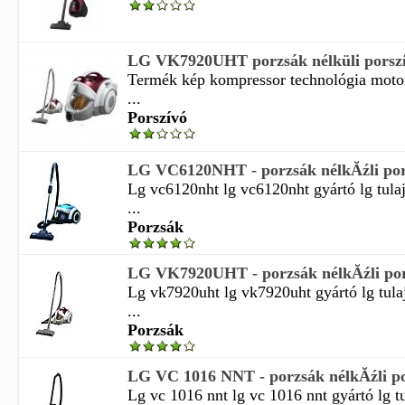
LG VK7920UHT porzsák nélküli porsz
Termék kép kompressor technológia motor
...
Porszívó
LG VC6120NHT - porzsák nélkĂźli por
Lg vc6120nht lg vc6120nht gyártó lg tul
...
Porzsák
LG VK7920UHT - porzsák nélkĂźli por
Lg vk7920uht lg vk7920uht gyártó lg tul
...
Porzsák
LG VC 1016 NNT - porzsák nélkĂźli po
Lg vc 1016 nnt lg vc 1016 nnt gyártó lg t