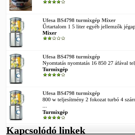
Ufesa BS4798 turmixgép Mixer
Űrtartalom 1 5 liter egyéb jellemzők jégapr
Mixer
Ufesa BS4798 turmixgép
Nyomtatás nyomtatás 16 850 27 áfával tel
Turmixgép
Ufesa BS4798 turmixgép
800 w teljesítmény 2 fokozat turbó 4 szá
...
Turmixgép
Kapcsolódó linkek