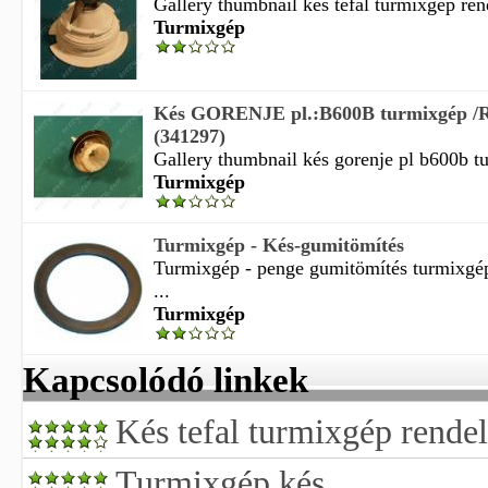
Gallery thumbnail kés tefal turmixgép ren
Turmixgép
Kés GORENJE pl.:B600B turmixgép
(341297)
Gallery thumbnail kés gorenje pl b600b tu
Turmixgép
Turmixgép - Kés-gumitömítés
Turmixgép - penge gumitömítés turmixgé
...
Turmixgép
Kapcsolódó linkek
Kés tefal turmixgép rendel
Turmixgép kés