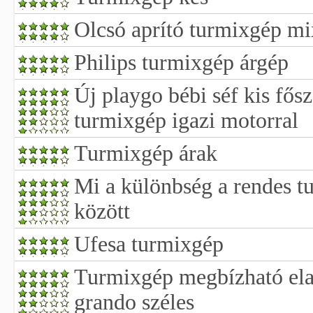
Olcsó aprító turmixgép mi
Philips turmixgép árgép
Új playgo bébi séf kis fős
turmixgép igazi motorral
Turmixgép árak
Mi a különbség a rendes t
között
Ufesa turmixgép
Turmixgép megbízható ela
grando széles