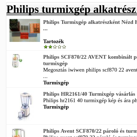
Philips turmixgép alkatrész
Philips Turmixgép alkatrészként Nézd H
...
Tartozék
Philips SCF870/22 AVENT kombinált pá
turmixgép
Megosztás iwiwen philips scf870 22 aven
...
Turmixgép
Philips HR2161/40 Turmixgép vásárlás
Philips hr2161 40 turmixgép kép és ára ph
Turmixgép
Philips Avent SCF870/22 pároló és tur