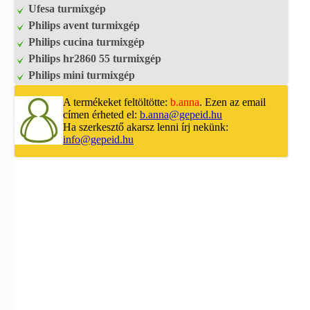
Ufesa turmixgép
Philips avent turmixgép
Philips cucina turmixgép
Philips hr2860 55 turmixgép
Philips mini turmixgép
A termékeket feltöltötte:
b.anna
. Ezen az email
címen érheted el:
b.anna@gepeid.hu
Ha szerkesztő akarsz lenni írj nekünk:
info@gepeid.hu