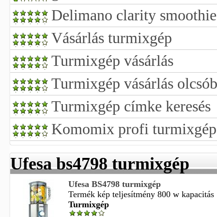
Delimano clarity smoothi
Vásárlás turmixgép
Turmixgép vásárlás
Turmixgép vásárlás olcsób
Turmixgép címke keresés
Komomix profi turmixgép
Ufesa bs4798 turmixgép
Ufesa BS4798 turmixgép
Termék kép teljesítmény 800 w kapacitás 1
Turmixgép