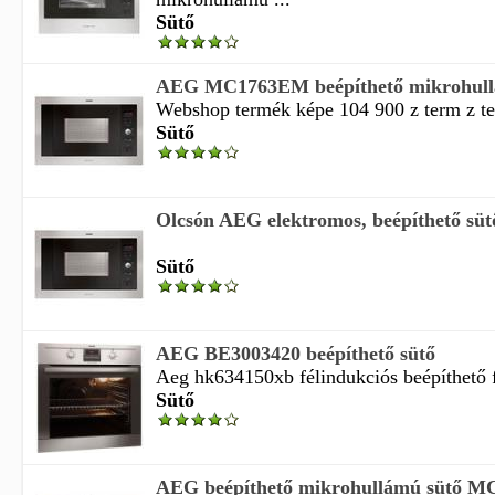
Sütő
AEG MC1763EM beépíthető mikrohull
Webshop termék képe 104 900 z term z te
Sütő
Olcsón AEG elektromos, beépíthető süt
Sütő
AEG BE3003420 beépíthető sütő
Aeg hk634150xb félindukciós beépíthető f
Sütő
AEG beépíthető mikrohullámú sütő M