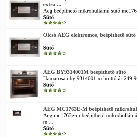
extra ...
Aeg beépíthető mikrohullámú sütő mc1763
Sütő
Olcsó AEG elektromos, beépíthető sütő
Sütő
AEG BY9314001M beépíthető sütő
Hamarosan by 9314001 m bruttó ár 249 90
Sütő
AEG MC1763E-M beépíthető mikrohull
Aeg mc1763e-m beépíthető mikrohullámú
m ...
Sütő