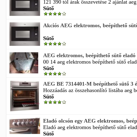
121 390 tól árak összevetése 2 ajánlat ae
Sütő
Akciós AEG elektromos, beépíthető süt
Sütő
AEG elektromos, beépíthető sütő eladó
00 14 aeg elektromos beépíthető sütő eladó
Sütő
AEG BE 7314401-M beépíthető sütő 3 év
Hozzáadás az összehasonlító listába aeg 
Sütő
Eladó olcsón egy AEG elektromos, beépí
Eladó aeg elektromos beépíthető sütő elad
Sütő