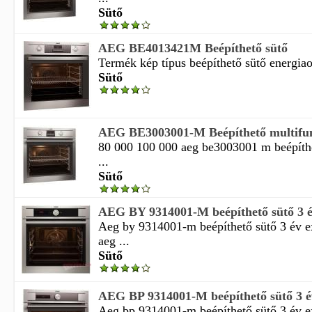
Sütő
AEG BE4013421M Beépíthető sütő
Termék kép típus beépíthető sütő energiaos
Sütő
AEG BE3003001-M Beépíthető multifun
80 000 100 000 aeg be3003001 m beépíth
...
Sütő
AEG BY 9314001-M beépíthető sütő 3 év
Aeg by 9314001-m beépíthető sütő 3 év ex
aeg ...
Sütő
AEG BP 9314001-M beépíthető sütő 3 év
Aeg bp 9314001-m beépíthető sütő 3 év ex