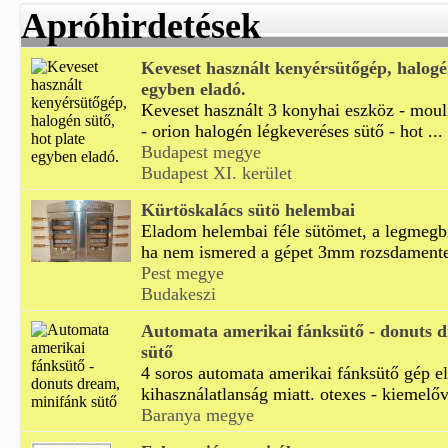
Apróhirdetések
Keveset használt kenyérsütőgép, halogén
egyben eladó.
Keveset használt 3 konyhai eszköz - mou
- orion halogén légkeveréses sütő - hot ...
Budapest megye
Budapest XI. kerület
Kürtöskalács sütö helembai
Eladom helembai féle sütömet, a legmegb
ha nem ismered a gépet 3mm rozsdamentes
Pest megye
Budakeszi
Automata amerikai fánksütő - donuts 
sütő
4 soros automata amerikai fánksütő gép e
kihasználatlanság miatt. otexes - kiemelőve
Baranya megye