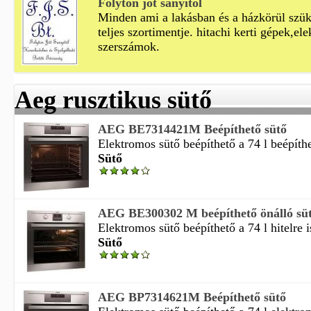
Folyton jót sanyitól
Minden ami a lakásban és a házkörül szük
teljes szortimentje. hitachi kerti gépek,el
szerszámok.
Aeg rusztikus sütő
AEG BE7314421M Beépíthető sütő
Elektromos sütő beépíthető a 74 l beépíthe
Sütő
AEG BE300302 M beépíthető önálló sü
Elektromos sütő beépíthető a 74 l hitelre is
Sütő
AEG BP7314621M Beépíthető sütő