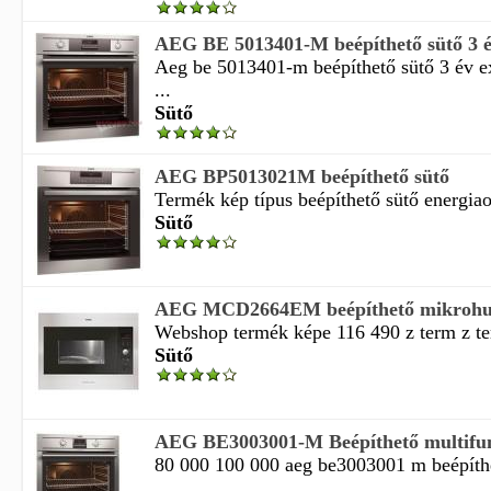
AEG BE 5013401-M beépíthető sütő 3 év
Aeg be 5013401-m beépíthető sütő 3 év ex
...
Sütő
AEG BP5013021M beépíthető sütő
Termék kép típus beépíthető sütő energiaos
Sütő
AEG MCD2664EM beépíthető mikrohul
Webshop termék képe 116 490 z term z te
Sütő
AEG BE3003001-M Beépíthető multifun
80 000 100 000 aeg be3003001 m beépíth
...