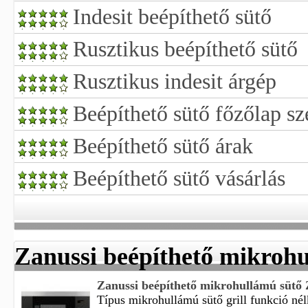
Indesit beépíthető sütő
Rusztikus beépíthető sütő
Rusztikus indesit árgép
Beépíthető sütő főzőlap sz
Beépíthető sütő árak
Beépíthető sütő vásárlás
Zanussi beépíthető mikroh
Zanussi beépíthető mikrohullámú sü
Típus mikrohullámú sütő grill funkció nélkü