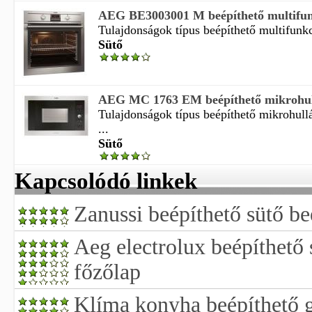
AEG BE3003001 M beépíthető multifun
Tulajdonságok típus beépíthető multifunkc
Sütő
AEG MC 1763 EM beépíthető mikrohul
Tulajdonságok típus beépíthető mikrohull
...
Sütő
Kapcsolódó linkek
Zanussi beépíthető sütő be
Aeg electrolux beépíthető
főzőlap
Klíma konyha beépíthető 