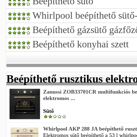
Beépíthető sütő
Whirlpool beépíthető sütő-
Beépíthető gázsütő gázfőző
Beépíthető konyhai szett
Beépíthető rusztikus elektr
Zanussi ZOB33701CR multifunkciós be
elektromos ...
Sütő
Whirlpool AKP 288 JA beépíthető ruszt
Elektromos sütő beépíthető a 53 l whirlpoo