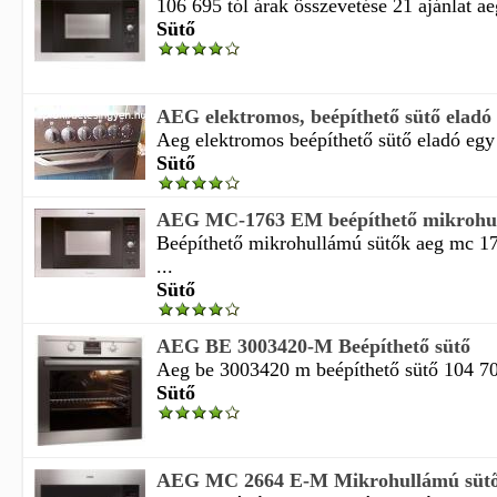
106 695 tól árak összevetése 21 ajánlat a
Sütő
AEG elektromos, beépíthető sütő eladó
Aeg elektromos beépíthető sütő eladó egy 
Sütő
AEG MC-1763 EM beépíthető mikrohul
Beépíthető mikrohullámú sütők aeg mc 1
...
Sütő
AEG BE 3003420-M Beépíthető sütő
Aeg be 3003420 m beépíthető sütő 104 700
Sütő
AEG MC 2664 E-M Mikrohullámú süt