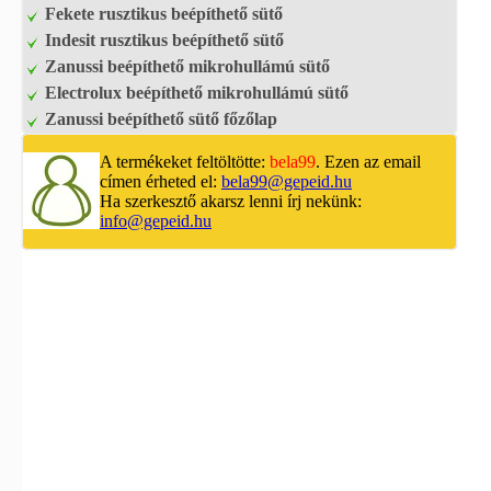
Fekete rusztikus beépíthető sütő
Indesit rusztikus beépíthető sütő
Zanussi beépíthető mikrohullámú sütő
Electrolux beépíthető mikrohullámú sütő
Zanussi beépíthető sütő főzőlap
A termékeket feltöltötte:
bela99
. Ezen az email
címen érheted el:
bela99@gepeid.hu
Ha szerkesztő akarsz lenni írj nekünk:
info@gepeid.hu