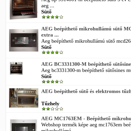
aeg ...
Sütő
AEG beépíthető mikrohullámú sütő 
extra ...
Aeg beépíthető mikrohullámú sütő mcd266
Sütő
AEG BC3331300-M beépíthető sütősines 
Aeg bc3331300-m beépíthető sütősines mul
Sütő
AEG beépíthető sütő és elektromos tűz
Tűzhely
AEG MC1763EM - Beépíthető mikrohu
Webshop termék képe aeg mc1763em beép
mikrohullámú ...