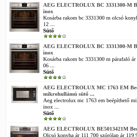
AEG ELECTROLUX BC 3331300-M Beé
inox
Kosárba rakom bc 3331300 m olcsó kony
12 ...
Sütő
AEG ELECTROLUX BC 3331300-M Beé
inox
Kosárba rakom bc 3331300 m párafaló ár
06 ...
Sütő
AEG ELECTROLUX MC 1763 EM Beép
mikrohullámú sütő ...
Aeg electrolux mc 1763 em beépíthető mi
inox ...
Sütő
AEG ELECTROLUX BE5013421M Beépít
Olcsó konyha ár 111 700 szórólap ár 119 9