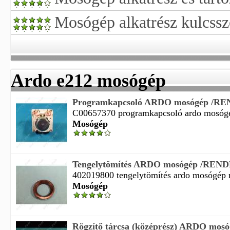
Mosógép alkatrész kulcsszó
Ardo e212 mosógép
Programkapcsoló ARDO mosógép /
C00657370 programkapcsoló ardo mosógép
Mosógép
Tengelytömítés ARDO mosógép /RE
402019800 tengelytömítés ardo mosógép re
Mosógép
Rögzítő tárcsa (középrész) ARDO mosó