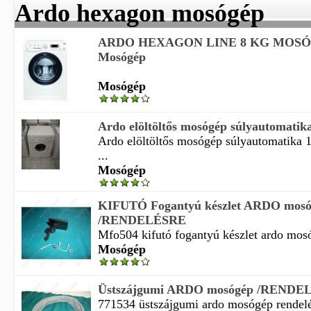
Ardo hexagon mosógép
ARDO HEXAGON LINE 8 KG MOS
Mosógép
Mosógép
Ardo elöltöltős mosógép súlyautomatika 
Ardo elöltöltős mosógép súlyautomatika 1
...
Mosógép
KIFUTÓ Fogantyú készlet ARDO mos
/RENDELÉSRE
Mfo504 kifutó fogantyú készlet ardo mosó
Mosógép
Üstszájgumi ARDO mosógép /RENDE
771534 üstszájgumi ardo mosógép rendelés