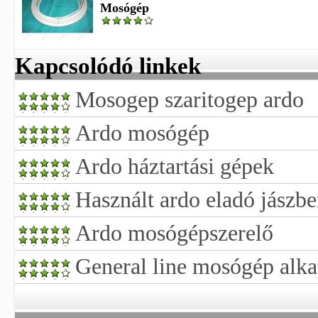
Mosógép
Kapcsolódó linkek
Mosogep szaritogep ardo
Ardo mosógép
Ardo háztartási gépek
Használt ardo eladó jászb
Ardo mosógépszerelő
General line mosógép alka