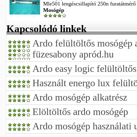
Mle501 lengéscsillapító 250n furatátmérő
Mosógép
Kapcsolódó linkek
Ardo felültöltős mosógép 
füzesabony apród.hu
Ardo easy logic felültölt
Használt energo lux felül
Ardo mosógép alkatrész
Elöltöltős ardo mosógép
Ardo mosógép használati u