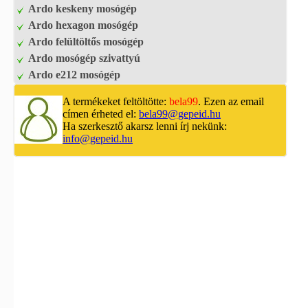
Ardo keskeny mosógép
Ardo hexagon mosógép
Ardo felültöltős mosógép
Ardo mosógép szivattyú
Ardo e212 mosógép
A termékeket feltöltötte:
bela99
. Ezen az email
címen érheted el:
bela99@gepeid.hu
Ha szerkesztő akarsz lenni írj nekünk:
info@gepeid.hu