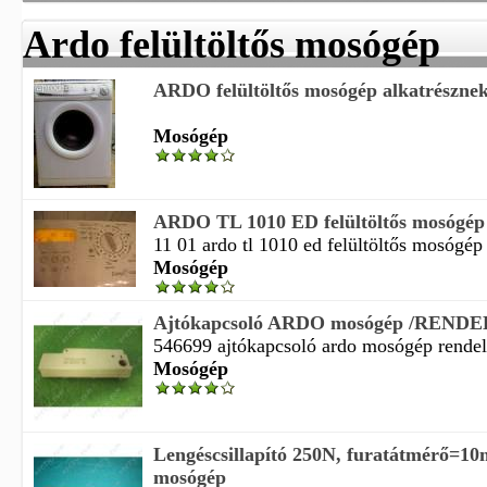
Ardo felültöltős mosógép
ARDO felültöltős mosógép alkatrésznek
Mosógép
ARDO TL 1010 ED felültöltős mosógép 
11 01 ardo tl 1010 ed felültöltős mosógép 
Mosógép
Ajtókapcsoló ARDO mosógép /REND
546699 ajtókapcsoló ardo mosógép rendelés
Mosógép
Lengéscsillapító 250N, furatátmérő
mosógép