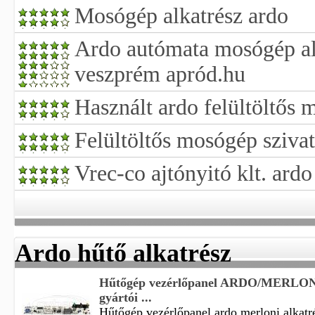
Mosógép alkatrész ardo
Ardo autómata mosógép al
veszprém apród.hu
Használt ardo felültöltős
Felültöltős mosógép sziva
Vrec-co ajtónyitó klt. ar
Ardo hűtő alkatrész
Hűtőgép vezérlőpanel ARDO/MERLONI
gyártói ...
Hűtőgép vezérlőpanel ardo merloni alkatré