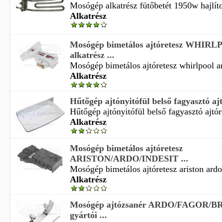
Mosógép alkatrész fütőbetét 1950w hajlítot
Alkatrész
Mosógép bimetálos ajtóretesz WHI
alkatrész ...
Mosógép bimetálos ajtóretesz whirlpool ar
Alkatrész
Hűtőgép ajtónyitófül belső fagyasztó a
Hűtőgép ajtónyitófül belső fagyasztó ajtóra
Alkatrész
Mosógép bimetálos ajtóretesz
ARISTON/ARDO/INDESIT ...
Mosógép bimetálos ajtóretesz ariston ardo i
Alkatrész
Mosógép ajtózsanér ARDO/FAGOR/BR
gyártói ...