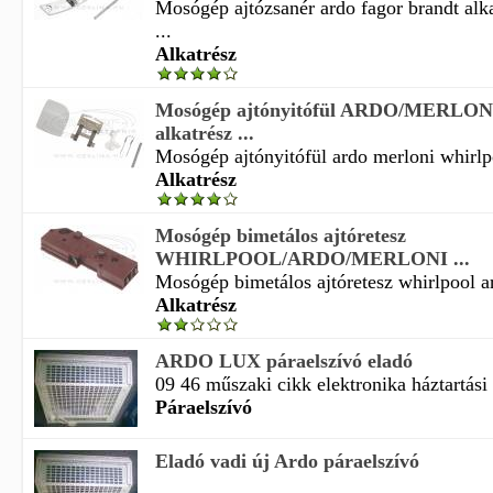
Mosógép ajtózsanér ardo fagor brandt alka
...
Alkatrész
Mosógép ajtónyitófül ARDO/MERL
alkatrész ...
Mosógép ajtónyitófül ardo merloni whirlpo
Alkatrész
Mosógép bimetálos ajtóretesz
WHIRLPOOL/ARDO/MERLONI ...
Mosógép bimetálos ajtóretesz whirlpool ar
Alkatrész
ARDO LUX páraelszívó eladó
09 46 műszaki cikk elektronika háztartási 
Páraelszívó
Eladó vadi új Ardo páraelszívó