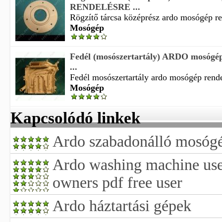
RENDELÉSRE ...
Rögzítő tárcsa középrész ardo mosógép ren
Mosógép
Fedél (mosószertartály) ARDO mosó
...
Fedél mosószertartály ardo mosógép rendel
Mosógép
Kapcsolódó linkek
Ardo szabadonálló mosógé
Ardo washing machine us
owners pdf free user
Ardo háztartási gépek