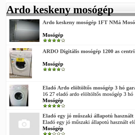
Ardo keskeny mosógép
Ardo keskeny mosógép 1FT NMá Mosó
Mosógép
ARDO Digitális mosógép 1200 as cen
Mosógép
Eladó Ardo elöltöltős mosógép 3 hó ga
16 27 eladó ardo elöltöltős mosógép 3 hó 
Mosógép
Eladó egy jó műszaki állapotú használt el
Eladó egy jó műszaki állapotú használt elő
Mosógép