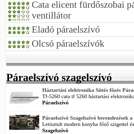
Cata elicent fürdőszobai pá
ventillátor
Eladó páraelszívó
Olcsó páraelszívók
Páraelszívó szagelszívó
Háztartási elektronika Sütés főzés Párae
Tf-5260 cata tf 5260 háztartási elektronika
Páraelszívó
Páraelszívó Szagelszívó berendezések 
Letisztult modern konyha főző szigettel és 
Szagelszívó