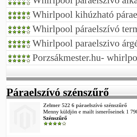
Whirlpool páraelszívó alk
Whirlpool kihúzható párae
Whirlpool páraelszívó ter
Whirlpool paraelszivo árg
Porzsákmester.hu- whirlpo
Páraelszívó szénszűrő
Zelmer 522 6 páraelszívó szénszűrő
Menny küldjön e mailt ismerőseinek 1 790
Szénszűrő