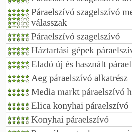
Páraelszívó szagelszívó m
válasszak
Páraelszívó szagelszívó
Háztartási gépek páraelszí
Eladó új és használt párae
Aeg páraelszívó alkatrész
Media markt páraelszívó h
Elica konyhai páraelszívó
Konyhai páraelszívó