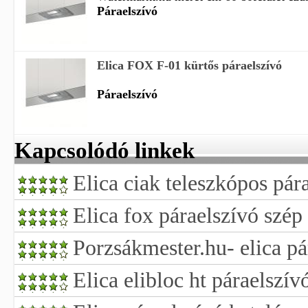
Páraelszívó
Elica FOX F-01 kürtős páraelszívó
Páraelszívó
Kapcsolódó linkek
Elica ciak teleszkópos pár
Elica fox páraelszívó szép
Porzsákmester.hu- elica pá
Elica elibloc ht páraelszív