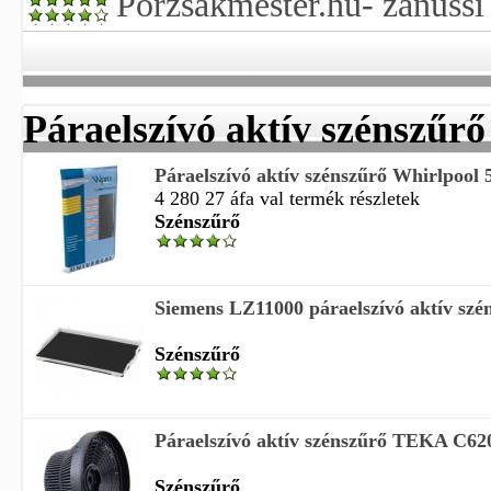
Porzsákmester.hu- zanussi
Páraelszívó aktív szénszűrő
Páraelszívó aktív szénszűrő Whirlpoo
4 280 27 áfa val termék részletek
Szénszűrő
Siemens LZ11000 páraelszívó aktív szé
Szénszűrő
Páraelszívó aktív szénszűrő TEKA C62
Szénszűrő