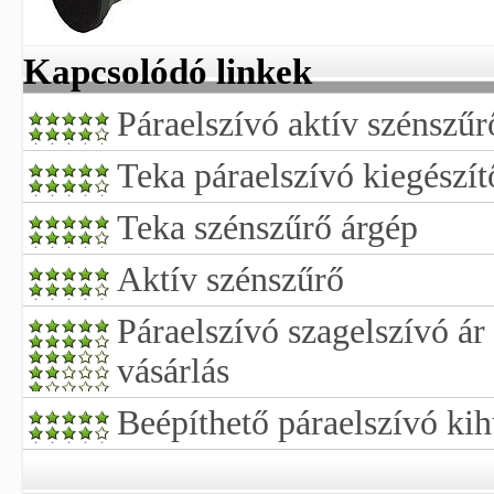
Kapcsolódó linkek
Páraelszívó aktív szénszűr
Teka páraelszívó kiegészít
Teka szénszűrő árgép
Aktív szénszűrő
Páraelszívó szagelszívó ár
vásárlás
Beépíthető páraelszívó kih