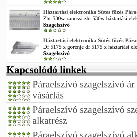
Háztartási elektronika Sütés főzés Párae
Zht-530w zanussi zht 530w háztartási elekt
Szagelszívó
Háztartási elektronika Sütés főzés Párae
Df 5175 x gorenje df 5175 x háztartási ele
Szagelszívó
Kapcsolódó linkek
Páraelszívó szagelszívó ár
vásárlás
Páraelszívó szagelszívó sze
alkatrész
Páraelszívó szagelszívó al