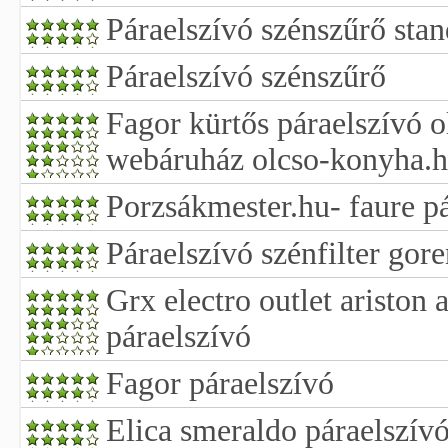
Páraelszívó szénszűrő stan
Páraelszívó szénszűrő
Fagor kürtős páraelszívó 
webáruház olcso-konyha.
Porzsákmester.hu- faure pá
Páraelszívó szénfilter gore
Grx electro outlet ariston 
páraelszívó
Fagor páraelszívó
Elica smeraldo páraelszívó