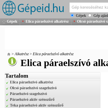
Gépek
Gép ajánl
Gépek
Elica páraelszívó alkatrész
Olcsó páraelszívó s
>
Alkatrész
>
Elica páraelszívó alkatrész
Elica páraelszívó alk
Tartalom
Elica páraelszívó alkatrész
Olcsó páraelszívó szagelszívó
Páraelszívó szagelszívó
Páraelszívó aktív szénszűrő
Teka páraelszívó aktív szénszűrő