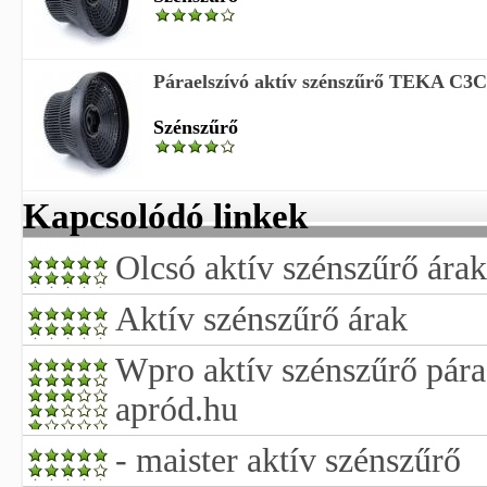
Páraelszívó aktív szénszűrő TEKA C3C
Szénszűrő
Kapcsolódó linkek
Olcsó aktív szénszűrő árak
Aktív szénszűrő árak
Wpro aktív szénszűrő pár
apród.hu
- maister aktív szénszűrő