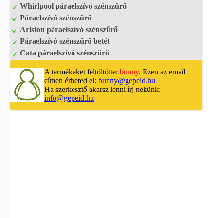
Whirlpool páraelszívó szénszűrő
Páraelszívó szénszűrő
Ariston páraelszívó szénszűrő
Páraelszívó szénszűrő betét
Cata páraelszívó szénszűrő
A termékeket feltöltötte:
bunny
. Ezen az email
címen érheted el:
bunny@gepeid.hu
Ha szerkesztő akarsz lenni írj nekünk:
info@gepeid.hu