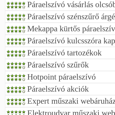
Páraelszívó vásárlás olcsó
Páraelszívó szénszűrő árg
Mekappa kürtős páraelszív
Páraelszívó kulcsszóra kap
Páraelszívó tartozékok
Páraelszívó szűrők
Hotpoint páraelszívó
Páraelszívó akciók
Expert műszaki webáruhá
Elektroudvar műszaki we