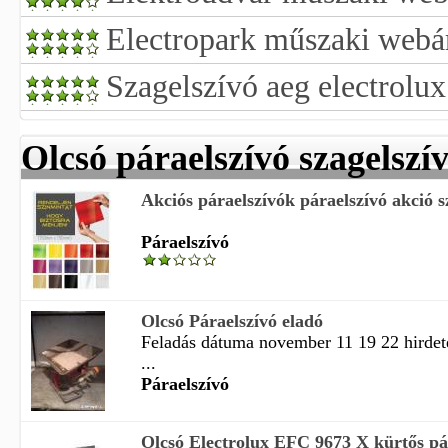
Electropark műszaki webá
Szagelszívó aeg electrolux
Olcsó páraelszívó szagelszí
Akciós páraelszívók páraelszívó akció sz
Páraelszívó
Olcsó Páraelszívó eladó
Feladás dátuma november 11 19 22 hirdet
...
Páraelszívó
Olcsó Electrolux EFC 9673 X kürtős pár