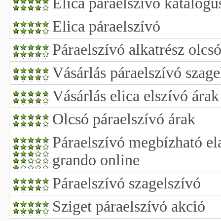
Elica páraelszívó katalógu
Elica páraelszívó
Páraelszívó alkatrész olcs
Vásárlás páraelszívó szage
Vásárlás elica elszívó árak
Olcsó páraelszívó árak
Páraelszívó megbízható el
grando online
Páraelszívó szagelszívó
Sziget páraelszívó akció