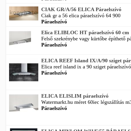
CIAK GR/A/56 ELICA Páraelszívó
Ciak gr a 56 elica páraelszívó 64 900
Páraelszívó
Elica ELIBLOC HT páraelszívó 60 cm
Felső szekrénybe vagy kürtőbe építhető pár
Páraelszívó
ELICA REEF Island IX/A/90 sziget pár
Elica reef island ix a 90 sziget páraelszív
Páraelszívó
ELICA ELISLIM páraelszívó
Watermarkt.hu méret 60iec légszállítás m3
Páraelszívó