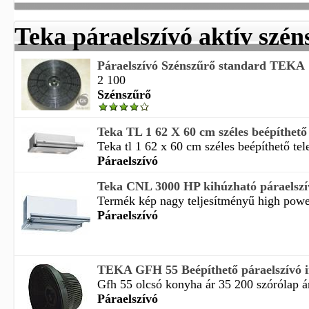
Teka páraelszívó aktív szén
Páraelszívó Szénszűrő standard TEKA
2 100
Szénszűrő
Teka TL 1 62 X 60 cm széles beépíthető 
Teka tl 1 62 x 60 cm széles beépíthető tel
Páraelszívó
Teka CNL 3000 HP kihúzható páraelszí
Termék kép nagy teljesítményű high power
Páraelszívó
TEKA GFH 55 Beépíthető páraelszívó 
Gfh 55 olcsó konyha ár 35 200 szórólap ár
Páraelszívó