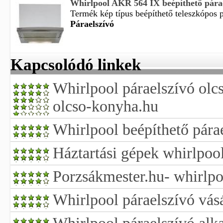
Whirlpool AKR 564 IX beépíthető pára
Termék kép típus beépíthető teleszkópos pá
Páraelszívó
Kapcsolódó linkek
Whirlpool páraelszívó ol
olcso-konyha.hu
Whirlpool beépíthető párae
Háztartási gépek whirlpool
Porzsákmester.hu- whirlpo
Whirlpool páraelszívó vásá