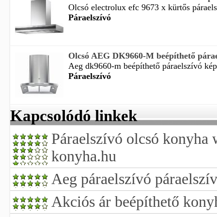
Olcsó electrolux efc 9673 x kürtős páraelsz
Páraelszívó
Olcsó AEG DK9660-M beépíthető párael
Aeg dk9660-m beépíthető páraelszívó kép é
Páraelszívó
Kapcsolódó linkek
Páraelszívó olcsó konyha 
konyha.hu
Aeg páraelszívó páraelszí
Akciós ár beépíthető konyh