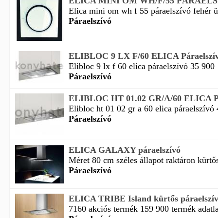
ELICA MINI OM WH/F/55 PÁRAEL
Elica mini om wh f 55 páraelszívó fehér üv
Páraelszívó
ELIBLOC 9 LX F/60 ELICA Páraelszí
Elibloc 9 lx f 60 elica páraelszívó 35 900
Páraelszívó
ELIBLOC HT 01.02 GR/A/60 ELICA Pá
Elibloc ht 01 02 gr a 60 elica páraelszívó
Páraelszívó
ELICA GALAXY páraelszívó
Méret 80 cm széles állapot raktáron kürtős
Páraelszívó
ELICA TRIBE Island kürtős páraelszív
7160 akciós termék 159 900 termék adatl