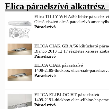
Elica páraelszívó alkatrész
Elica TILLY WH A/50 fehér páraelszív
Olcsó elszívó olcsó páraelszívó amennyibe
Páraelszívó
ELICA CIAK GR A/56 kihúzható párae
Blanco 2013 12 17 részletes keresés szaba
Páraelszívó
ELICA CIAK páraelszívó
1408-2189-thickbox elica-ciak-paraelszivo
Páraelszívó
ELICA ELIBLOC HT páraelszívó
1409-2191-thickbox elica-elibloc-ht-parael
Páraelszívó