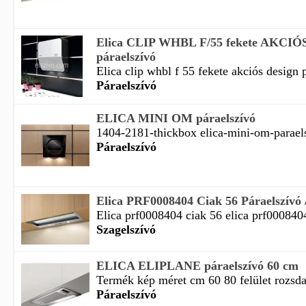
Elica CLIP WHBL F/55 fekete AKCIÓS
páraelszívó
Elica clip whbl f 55 fekete akciós design p
Páraelszívó
ELICA MINI OM páraelszívó
1404-2181-thickbox elica-mini-om-paraels
Páraelszívó
Elica PRF0008404 Ciak 56 Páraelszívó /
Elica prf0008404 ciak 56 elica prf0008404
Szagelszívó
ELICA ELIPLANE páraelszívó 60 cm
Termék kép méret cm 60 80 felület rozsda
Páraelszívó