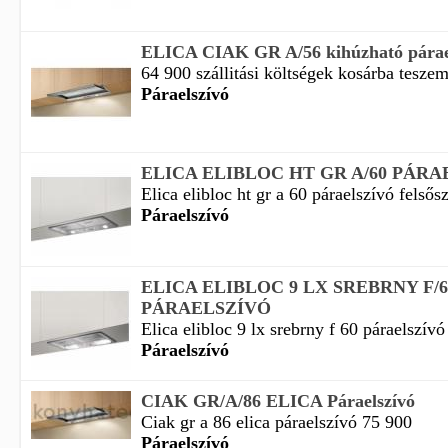
ELICA CIAK GR A/56 kihúzható párae
64 900 szállitási költségek kosárba teszem 
Páraelszívó
ELICA ELIBLOC HT GR A/60 PÁRA
Elica elibloc ht gr a 60 páraelszívó felsős
Páraelszívó
ELICA ELIBLOC 9 LX SREBRNY F/6
PÁRAELSZÍVÓ
Elica elibloc 9 lx srebrny f 60 páraelszívó 
Páraelszívó
CIAK GR/A/86 ELICA Páraelszívó
Ciak gr a 86 elica páraelszívó 75 900
Páraelszívó