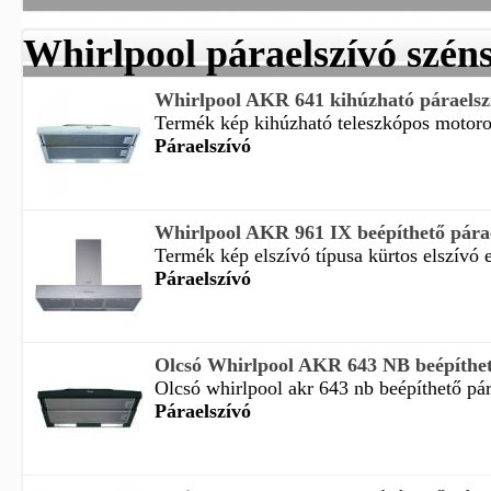
Whirlpool páraelszívó szén
Whirlpool AKR 641 kihúzható páraelsz
Termék kép kihúzható teleszkópos motoro
Páraelszívó
Whirlpool AKR 961 IX beépíthető pára
Termék kép elszívó típusa kürtos elszívó e
Páraelszívó
Olcsó Whirlpool AKR 643 NB beépíthető
Olcsó whirlpool akr 643 nb beépíthető pára
Páraelszívó