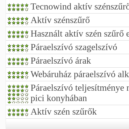
Tecnowind aktív szénszűr
Aktív szénszűrő
Használt aktív szén szűrő 
Páraelszívó szagelszívó
Páraelszívó árak
Webáruház páraelszívó alk
Páraelszívó teljesítménye
pici konyhában
Aktív szén szűrők