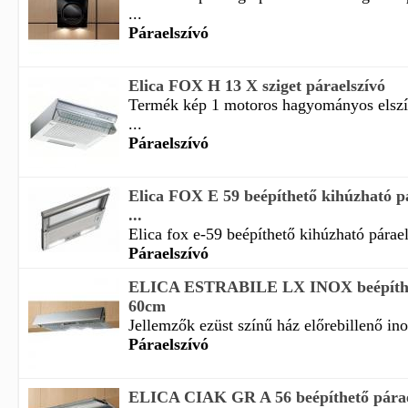
...
Páraelszívó
Elica FOX H 13 X sziget páraelszívó
Termék kép 1 motoros hagyományos elszív
...
Páraelszívó
Elica FOX E 59 beépíthető kihúzható p
...
Elica fox e-59 beépíthető kihúzható párael
Páraelszívó
ELICA ESTRABILE LX INOX beépíthet
60cm
Jellemzők ezüst színű ház előrebillenő inox
Páraelszívó
ELICA CIAK GR A 56 beépíthető párae