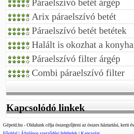
Páraelszívó betét árgép
Arix páraelszívó betét
Páraelszívó betét betétek
Halált is okozhat a konyha
Páraelszívó filter árgép
Combi páraelszívó filter
Kapcsolódó linkek
Gépeid.hu - Oldalunk célja összegyűjteni az összes háztartási, kerti és
Főoldal
|
Általános szerződési feltételek
|
Kapcsolat