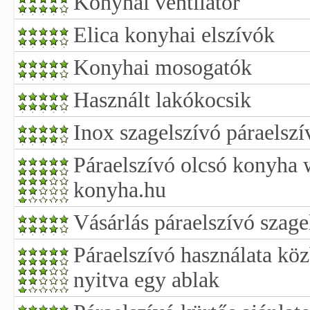
Konyhai ventilátor
Elica konyhai elszívók
Konyhai mosogatók
Használt lakókocsik
Inox szagelszívó páraelszí
Páraelszívó olcsó konyha 
konyha.hu
Vásárlás páraelszívó szage
Páraelszívó használata kö
nyitva egy ablak