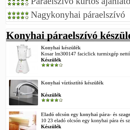
Páraelszívó kürtős ajánlat
Nagykonyhai páraelszívó
Konyhai páraelszívó készül
Konyhai készülék
Kosar lm300147 faciclick turmixgép nettó 
Készülék
Konyhai víztisztító készülék
Készülék
Eladó olcsón egy konyhai pára- és szage
10 23 eladó olcsón egy konyhai pára és sz
Készülék