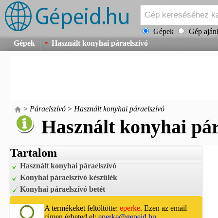
Gépek
Gép ajánl
Gépek
Használt konyhai páraelszívó
>
Páraelszívó
>
Használt konyhai páraelszívó
Használt konyhai pár
Tartalom
Használt konyhai páraelszívó
Konyhai páraelszívó készülék
Konyhai páraelszívó betét
A termékeket feltöltötte:
eperke
. Ezen az email
címen érheted el:
eperke@gepeid.hu