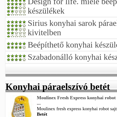
Design for life. miele beé
készülékek
Sirius konyhai sarok pára
kivitelben
Beépíthető konyhai készül
Szabadonálló konyhai kés
Konyhai páraelszívó betét
Moulinex Fresh Express konyhai robot s
...
Moulinex fresh express konyhai robot sajtr
Betét