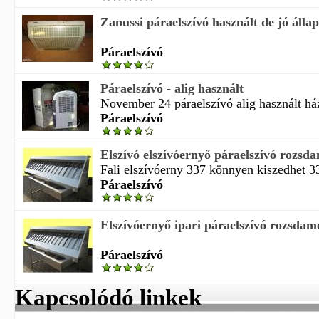
Zanussi páraelszívó használt de jó álla
Páraelszívó
Páraelszívó - alig használt
November 24 páraelszívó alig használt házt
Páraelszívó
Elszívó elszívóernyő páraelszívó rozsd
Fali elszívóerny 337 könnyen kiszedhet 33
Páraelszívó
Elszívóernyő ipari páraelszívó rozsdame
Páraelszívó
Kapcsolódó linkek