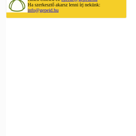
Ha szerkesztő akarsz lenni írj nekünk:
info@gepeid.hu