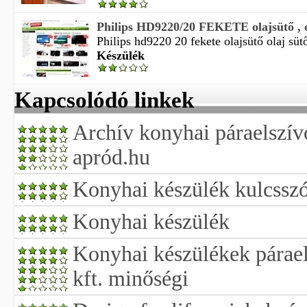
Philips HD9220/20 FEKETE olajsütő , olaj
Philips hd9220 20 fekete olajsütő olaj sütő.
Készülék
Kapcsolódó linkek
Archív konyhai páraelszív
apród.hu
Konyhai készülék kulcsszór
Konyhai készülék
Konyhai készülékek párael
kft. minőségi