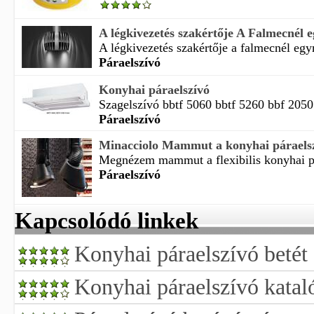
A légkivezetés szakértője A Falmecnél eg
A légkivezetés szakértője a falmecnél egymá
Páraelszívó
Konyhai páraelszívó
Szagelszívó bbtf 5060 bbtf 5260 bbf 2050
Páraelszívó
Minacciolo Mammut a konyhai páraels
Megnézem mammut a flexibilis konyhai pá
Páraelszívó
Kapcsolódó linkek
Konyhai páraelszívó betét
Konyhai páraelszívó katal