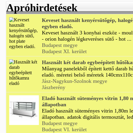
Apróhirdetések
Keveset használt kenyérsütőgép, halogén
egyben eladó.
Keveset használt 3 konyhai eszköz - mou
- orion halogén légkeveréses sütő - hot ...
Budapest megye
Budapest XI. kerület
Használt két darab egybeépített hűtők
Műanyag panelekből épített kettő darab 
eladó. méretei belső méretek 140cmx110c
Jász-Nagykun-Szolnok megye
Jászberény
Eladó használt süteményes vitrin 1,80 m
állapotban
Eladó használt süteményes vitrin 1,80m le
állapotban. adatok digitális termosztát, led
Budapest megye
Budapest VI. kerület