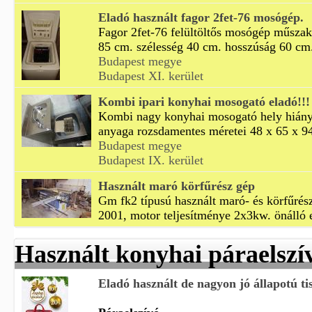
Eladó használt fagor 2fet-76 mosógép.
Fagor 2fet-76 felültöltős mosógép műszak
85 cm. szélesség 40 cm. hosszúság 60 cm.
Budapest megye
Budapest XI. kerület
Kombi ipari konyhai mosogató eladó!!!
Kombi nagy konyhai mosogató hely hiány
anyaga rozsdamentes méretei 48 x 65 x 94
Budapest megye
Budapest IX. kerület
Használt maró körfűrész gép
Gm fk2 típusú használt maró- és körfűrész
2001, motor teljesítménye 2x3kw. önálló 
Használt konyhai páraelszí
Eladó használt de nagyon jó állapotú ti