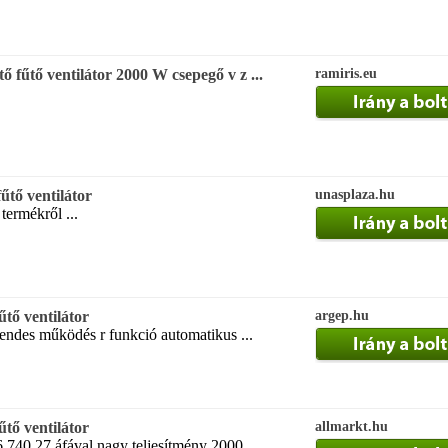
űtő ventilátor 2000 W csepegő v z ...
ramiris.eu
űtő ventilátor
unasplaza.hu
termékről ...
tő ventilátor
argep.hu
endes működés r funkció automatikus ...
tő ventilátor
allmarkt.hu
740 27 áfával nagy teljesítmény 2000 ...