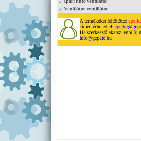
Ipari hűtő ventilátor
Ventilátor ventillátor
A termékeket feltöltötte:
eperk
címen érheted el:
eperke@gepe
Ha szerkesztő akarsz lenni írj 
info@gepeid.hu