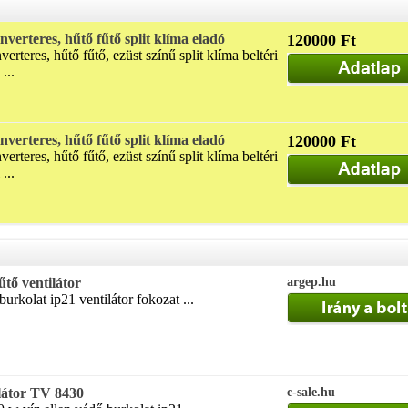
nverteres, hűtő fűtő split klíma eladó
120000 Ft
erteres, hűtő fűtő, ezüst színű split klíma beltéri
...
nverteres, hűtő fűtő split klíma eladó
120000 Ft
erteres, hűtő fűtő, ezüst színű split klíma beltéri
...
tő ventilátor
argep.hu
urkolat ip21 ventilátor fokozat ...
ilátor TV 8430
c-sale.hu