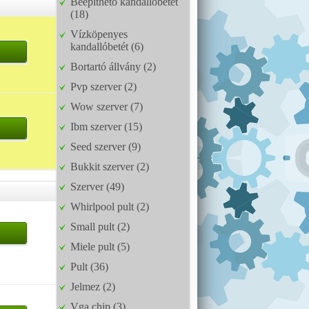
Beépíthető kandallóbetét
(18)
Vízköpenyes
kandallóbetét (6)
Bortartó állvány (2)
Pvp szerver (2)
Wow szerver (7)
Ibm szerver (15)
Seed szerver (9)
Bukkit szerver (2)
Szerver (49)
Whirlpool pult (2)
Small pult (2)
Miele pult (5)
Pult (36)
Jelmez (2)
Vga chip (3)