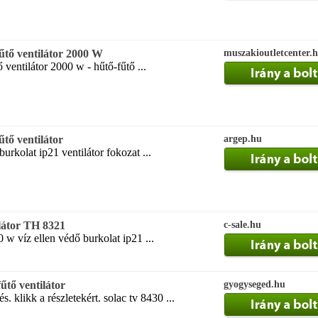
űtő ventilátor 2000 W
muszakioutletcenter.
 ventilátor 2000 w - hűtő-fűtő ...
tő ventilátor
argep.hu
urkolat ip21 ventilátor fokozat ...
ilátor TH 8321
c-sale.hu
 w víz ellen védő burkolat ip21 ...
űtő ventilátor
gyogyseged.hu
 klikk a részletekért. solac tv 8430 ...