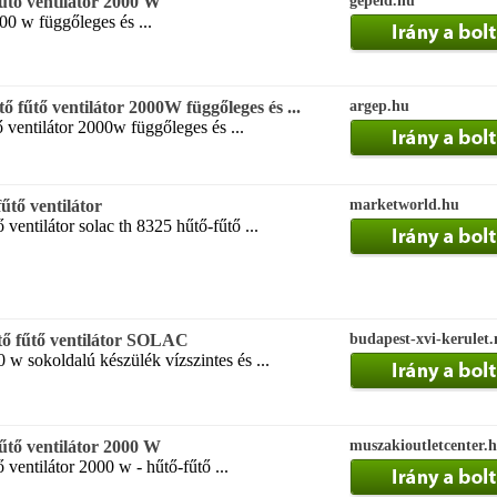
űtő ventilátor 2000 W
gepeid.hu
00 w függőleges és ...
űtő ventilátor 2000W függőleges és ...
argep.hu
 ventilátor 2000w függőleges és ...
űtő ventilátor
marketworld.hu
 ventilátor solac th 8325 hűtő-fűtő ...
 fűtő ventilátor SOLAC
budapest-xvi-kerulet
 w sokoldalú készülék vízszintes és ...
űtő ventilátor 2000 W
muszakioutletcenter.
 ventilátor 2000 w - hűtő-fűtő ...