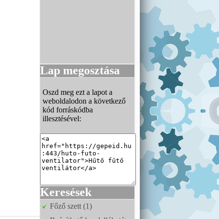
Lap megosztása
Oszd meg ezt a lapot a
weboldalodon a következő
kód forráskódba
illesztésével:
Keresések
Főző szett (1)