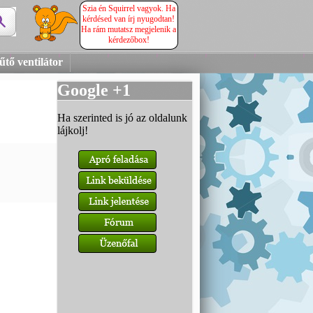
Szia én Squirrel vagyok. Ha
kérdésed van írj nyugodtan!
Ha rám mutatsz megjelenik a
kérdezőbox!
űtő ventilátor
Google +1
Ha szerinted is jó az oldalunk
lájkolj!