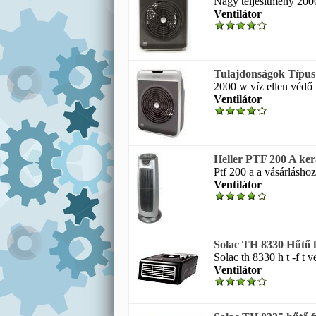
Nagy teljesítmény 2000
Ventilátor
Tulajdonságok Típus 
2000 w víz ellen védő b
Ventilátor
Heller PTF 200 A ker
Ptf 200 a a vásárlásho
Ventilátor
Solac TH 8330 Hűtő f
Solac th 8330 h t -f t v
Ventilátor