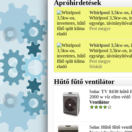
Apróhirdetések
Whirlpool 3,5kw-os, i
Whirlpool 3,5kw-os, inv
egysége, távirányítóval 
Pest megye
Whirlpool 3,5kw-os, i
Whirlpool 3,5kw-os, inv
egysége, távirányítóval 
Pest megye
Sóskút
Hűtő fűtő ventilátor
Solac TV 8430 hűtő fű
2000 w víz ellen védő b
Ventilátor
Solac Hűtő fűtő vent