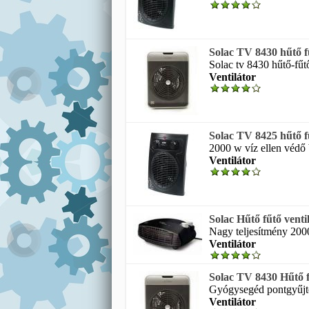
Solac TV 8430 hűtő f
Solac tv 8430 hűtő-fűtő
Ventilátor
Solac TV 8425 hűtő fű
2000 w víz ellen védő b
Ventilátor
Solac Hűtő fűtő vent
Nagy teljesítmény 2000
Ventilátor
Solac TV 8430 Hűtő f
Gyógysegéd pontgyűjtés.
Ventilátor