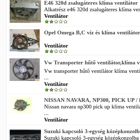
E46 320d zsalugáteres klíma ventilátor
Alkatrész e46 320d zsalugáteres klíma vent
Ventilátor
Opel Omega B,C víz és klíma ventiláto
Ventilátor
Vw Transporter hűtő ventilátor,klíma ve
Vw transporter hűtő ventilátor klíma vent
...
Ventilátor
NISSAN NAVARA, NP300, PICK UP / kl
Nissan navara np300 pick up klima ventil
...
Ventilátor
Suzuki kapcsoló 3-egység középkonzolba 
Suzuki kapcsoló 3-egység középkonzolba v