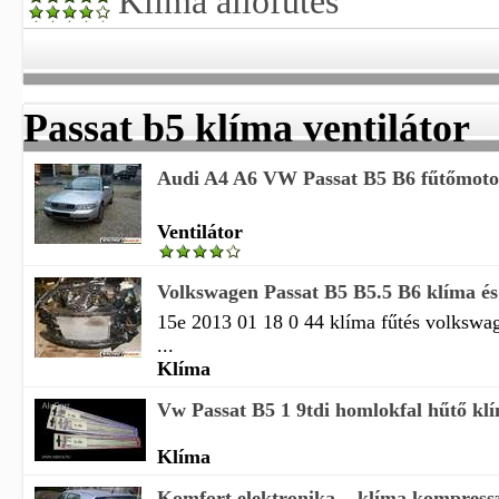
Klíma állófűtés
Passat b5 klíma ventilátor
Audi A4 A6 VW Passat B5 B6 fűtőmotor 
Ventilátor
Volkswagen Passat B5 B5.5 B6 klíma és 
15e 2013 01 18 0 44 klíma fűtés volkswag
...
Klíma
Vw Passat B5 1 9tdi homlokfal hűtő klí
Klíma
Komfort elektronika, , klíma kompressz