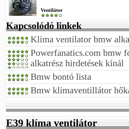
Ventilátor
Kapcsolódó linkek
Klima ventilator bmw alk
Powerfanatics.com bmw 
alkatrész hirdetések kínál
Bmw bontó lista
Bmw klimaventillátor hők
E39 klíma ventilátor