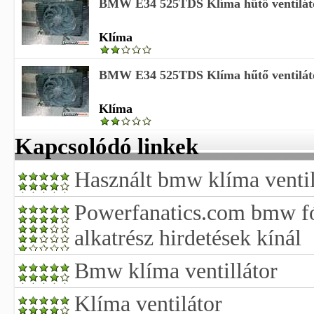
BMW E34 525TDS Klíma hűtő ventiláto
Klíma
BMW E34 525TDS Klíma hűtő ventiláto
Klíma
Kapcsolódó linkek
Használt bmw klíma ventil
Powerfanatics.com bmw 
alkatrész hirdetések kínál
Bmw klíma ventillátor
Klíma ventilátor