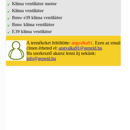
Klíma ventilátor motor
Klíma ventilátor
Bmw e39 klíma ventilátor
Bmw klima ventilátor
E39 klíma ventilátor
A termékeket feltöltötte:
angyalka91
. Ezen az email
címen érheted el:
angyalka91@gepeid.hu
Ha szerkesztő akarsz lenni írj nekünk:
info@gepeid.hu