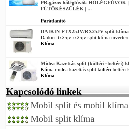
PB-gázos hőlégfúvók HŐLÉGFÚVÓK |
FŰTŐKÉSZÜLÉK | ...
Párátlanító
DAIKIN FTX25JV/RX25JV split klíma
Daikin ftx25jv rx25jv split klíma inverteres
Klíma
Midea Kazettás split (kültéri+beltéri) k
Klíma midea kazettás split kültéri beltéri k
Klíma
Kapcsolódó linkek
Mobil split és mobil klíma
Mobil split klíma