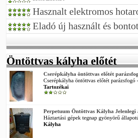
Hasznalt elektromos hotar
Eladó új használt és bonto
Öntöttvas kályha előtét
Cserépkályha öntöttvas előtét parázsfog
Cserépkályha öntöttvas előtét parázsfogó -
Tartozékai
Perpetuum Öntöttvas Kályha Jelenlegi 
Háztartási gépek tegnap gyönyörű állapot
Kályha