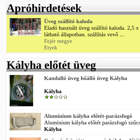
Apróhirdetések
Üveg szállító kaloda
Eladó használt üveg szállító kaloda. 2,5 
látható állapotban. szállítás vevő ...
Fejér megye
Etyek
Kályha előtét üveg
Kandalló üveg hőálló üveg Kályha
Kályha
Alumínium kályha előtét-parázsfogó
Alumínium kályha előtét parázsfogó szűcs 
Kályha