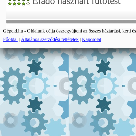
Eladó használt fűtőtest
Gépeid.hu - Oldalunk célja összegyűjteni az összes háztartási, kerti és
Főoldal
|
Általános szerződési feltételek
|
Kapcsolat