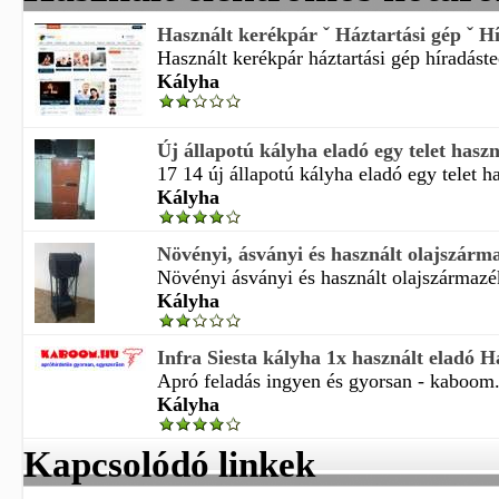
Használt kerékpár ˇ Háztartási gép ˇ Hí
Használt kerékpár háztartási gép híradáste
Kályha
Új állapotú kályha eladó egy telet haszn
17 14 új állapotú kályha eladó egy telet ha
Kályha
Növényi, ásványi és használt olajszármaz
Növényi ásványi és használt olajszármazék
Kályha
Infra Siesta kályha 1x használt eladó 
Apró feladás ingyen és gyorsan - kaboom.h
Kályha
Kapcsolódó linkek