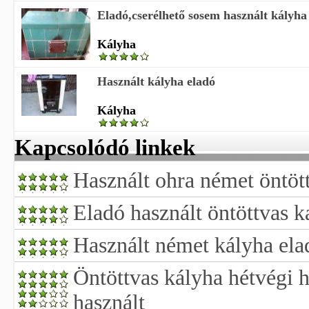
Eladó,cserélhető sosem használt kályha
Kályha
Használt kályha eladó
Kályha
Kapcsolódó linkek
Használt ohra német öntöt
Eladó használt öntöttvas k
Használt német kályha ela
Öntöttvas kályha hétvégi 
használt