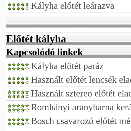
Kályha előtét leárazva
Előtét kályha
Kapcsolódó linkek
Kályha előtét paráz
Használt előtét lencsék el
Használt sztereo előtét ela
Romhányi aranybarna kerá
Bosch csavarozó előtét mé