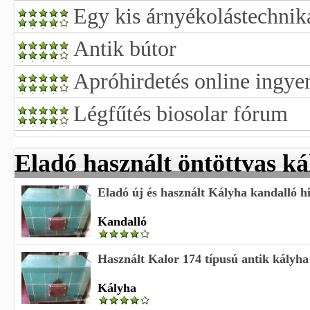
Egy kis árnyékolástechnik
Antik bútor
Apróhirdetés online ingye
Légfűtés biosolar fórum
Eladó használt öntöttvas k
Eladó új és használt Kályha kandalló h
Kandalló
Használt Kalor 174 típusú antik kályha
Kályha