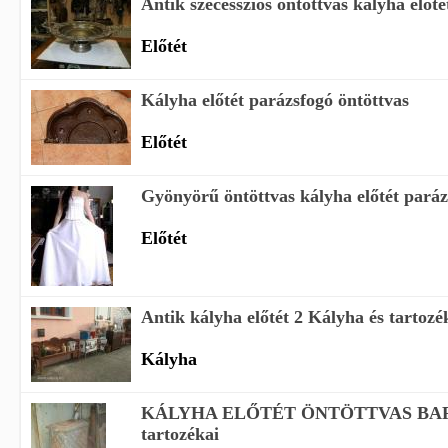
Antik szecessziós öntöttvas kályha előté
Előtét
Kályha előtét parázsfogó öntöttvas
Előtét
Gyönyörű öntöttvas kályha előtét paráz
Előtét
Antik kályha előtét 2 Kályha és tartozé
Kályha
KÁLYHA ELŐTÉT ÖNTÖTTVAS BARO
tartozékai