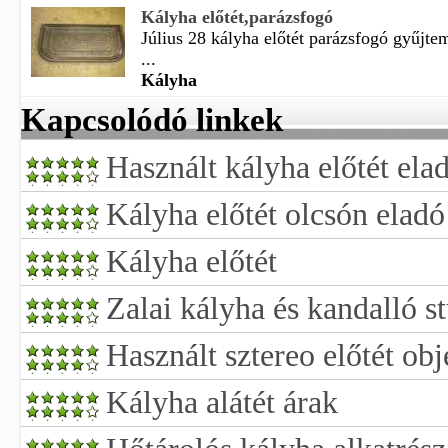
Kályha előtét,parázsfogó
Július 28 kályha előtét parázsfogó gyűjt
...
Kályha
Kapcsolódó linkek
Használt kályha előtét ela
Kályha előtét olcsón eladó
Kályha előtét
Zalai kályha és kandalló s
Használt sztereo előtét obj
Kályha alátét árak