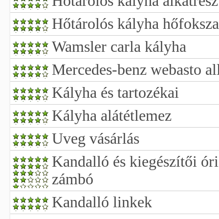
Hőtárolós kályha alkatrész
Hőtárolós kályha hőfoksz
Wamsler carla kályha
Mercedes-benz webasto all
Kályha és tartozékai
Kályha alátétlemez
Uveg vásárlás
Kandalló és kiegészítői óri
zámbó
Kandalló linkek