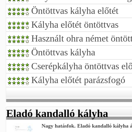
Öntöttvas kályha előtét
Kályha előtét öntöttvas
Használt ohra német öntöt
Öntöttvas kályha
Cserépkályha öntöttvas elő
Kályha előtét parázsfogó
Eladó kandalló kályha
Nagy hatásfok. Eladó kandalló kályha 