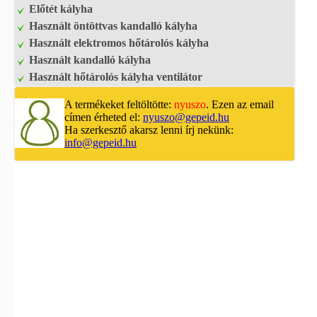
Előtét kályha
Használt öntöttvas kandalló kályha
Használt elektromos hőtárolós kályha
Használt kandalló kályha
Használt hőtárolós kályha ventilátor
A termékeket feltöltötte:
nyuszo
. Ezen az email
címen érheted el:
nyuszo@gepeid.hu
Ha szerkesztő akarsz lenni írj nekünk:
info@gepeid.hu