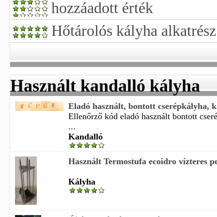
hozzáadott érték
Hőtárolós kályha alkatrész
Használt kandalló kályha
Eladó használt, bontott cserépkályha, 
Ellenőrző kód eladó használt bontott cser
...
Kandalló
Használt Termostufa ecoidro vízteres pel
Kályha