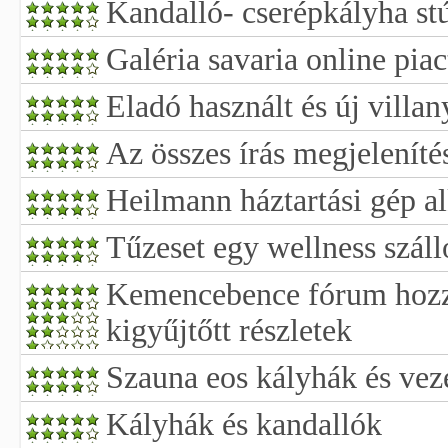
Kandalló- cserépkályha st
Galéria savaria online piac
Eladó használt és új villa
Az összes írás megjeleníté
Heilmann háztartási gép al
Tűzeset egy wellness szál
Kemencebence fórum hozz
kigyűjtőtt részletek
Szauna eos kályhák és vez
Kályhák és kandallók