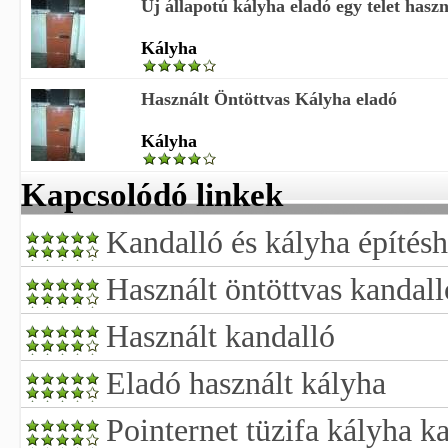
Új állapotú kályha eladó egy telet haszn
Kályha
Használt Öntöttvas Kályha eladó
Kályha
Kapcsolódó linkek
Kandalló és kályha építés
Használt öntöttvas kandall
Használt kandalló
Eladó használt kályha
Pointernet tüzifa kályha k