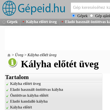
Gépek
Gép ajánl
Gépek
Kályha előtét üveg
Eladó használt öntöttvas k
>
Üveg
>
Kályha előtét üveg
Kályha előtét üveg
Tartalom
Kályha előtét üveg
Eladó használt öntöttvas kályha
Öntöttvas kályha előtét
Eladó kandalló kályha
Kályha előtét