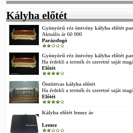
Kályha előtét
Gyönyörű réz öntvény kályha előtét pa
Aktuális ár 60 000
Parázsfogó
Gyönyörű réz öntvény kályha előtét pa
Ha érdekli a termék és szeretné saját magá
Előtét
Öntöttvas kályha előtét
Ha érdekli a termék és szeretné saját magá
Előtét
Kályha előtét lemez ár
Lemez