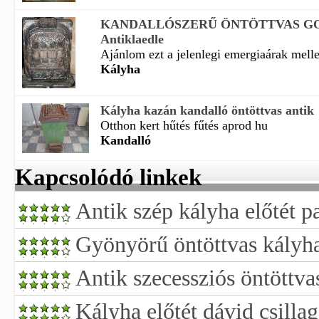
KANDALLÓSZERŰ ÖNTÖTTVAS G
Antiklaedle
Ajánlom ezt a jelenlegi emergiaárak mellet
Kályha
Kályha kazán kandalló öntöttvas antik
Otthon kert hűtés fűtés aprod hu
Kandalló
Kapcsolódó linkek
Antik szép kályha előtét p
Gyönyörű öntöttvas kályha
Antik szecessziós öntöttva
Kályha előtét dávid csillag