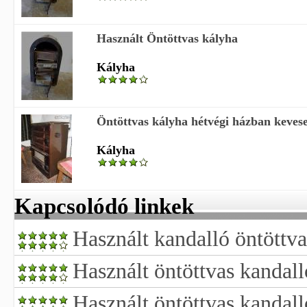
Használt Öntöttvas kályha
Kályha
Öntöttvas kályha hétvégi házban kevese
Kályha
Kapcsolódó linkek
Használt kandalló öntöttva
Használt öntöttvas kandall
Használt öntöttvas kandall