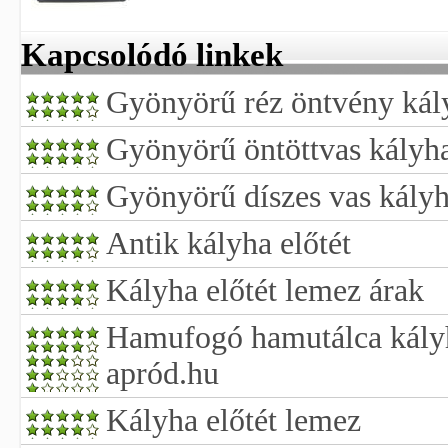
Kapcsolódó linkek
Gyönyörű réz öntvény kály
Gyönyörű öntöttvas kályha
Gyönyörű díszes vas kályh
Antik kályha előtét
Kályha előtét lemez árak
Hamufogó hamutálca kályha
apród.hu
Kályha előtét lemez