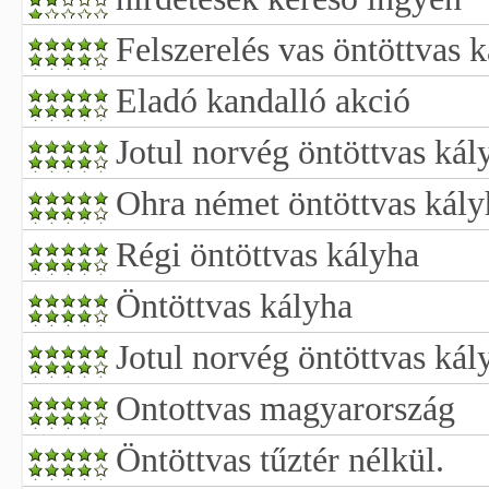
Felszerelés vas öntöttvas 
Eladó kandalló akció
Jotul norvég öntöttvas kál
Ohra német öntöttvas kály
Régi öntöttvas kályha
Öntöttvas kályha
Jotul norvég öntöttvas kál
Ontottvas magyarország
Öntöttvas tűztér nélkül.