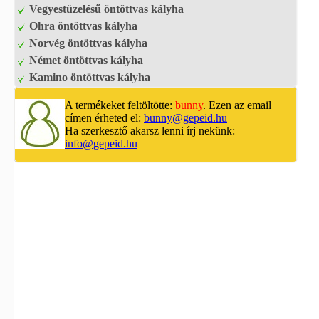
Vegyestüzelésű öntöttvas kályha
Ohra öntöttvas kályha
Norvég öntöttvas kályha
Német öntöttvas kályha
Kamino öntöttvas kályha
A termékeket feltöltötte:
bunny
. Ezen az email
címen érheted el:
bunny@gepeid.hu
Ha szerkesztő akarsz lenni írj nekünk:
info@gepeid.hu