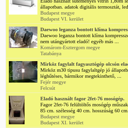
Eladó használt süteményes vitrin 1,80m le
állapotban. adatok digitális termosztát, led
Budapest megye
Budapest VI. kerület
Daewoo leganza bontott klíma kompres
Daewoo leganza bontott klíma kompresszor
nem utángyártott eladó! egyéb más ...
Komárom-Esztergom megye
Tatabánya
Mirköz fagylalt fagyasztógép olcsón el
Mirköz m30 tipusu fagylaltgép jó állapotb
léghűtéses, bármikor megtekinthető, ...
Fejér megye
Felcsút
Eladó használt fagor 2fet-76 mosógép.
Fagor 2fet-76 felültöltős mosógép műszak
85 cm. szélesség 40 cm. hosszúság 60 cm.
Budapest megye
Budapest XI. kerület