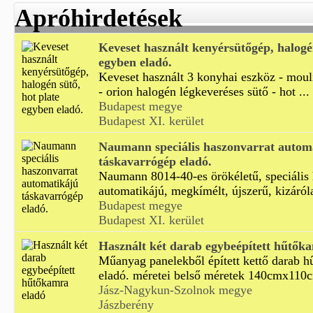
Apróhirdetések
Keveset használt kenyérsütőgép, halogén
egyben eladó.
Keveset használt 3 konyhai eszköz - mou
- orion halogén légkeveréses sütő - hot ...
Budapest megye
Budapest XI. kerület
Naumann speciális haszonvarrat autom
táskavarrógép eladó.
Naumann 8014-40-es örökéletű, speciális 
automatikájú, megkímélt, újszerű, kizáróla
Budapest megye
Budapest XI. kerület
Használt két darab egybeépített hűtők
Műanyag panelekből épített kettő darab 
eladó. méretei belső méretek 140cmx110c
Jász-Nagykun-Szolnok megye
Jászberény