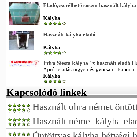
Eladó,cserélhető sosem használt kályha
Kályha
Használt kályha eladó
Kályha
Infra Siesta kályha 1x használt eladó 
Apró feladás ingyen és gyorsan - kaboom.h
Kályha
Kapcsolódó linkek
Használt ohra német öntöt
Használt német kályha ela
Öntöttvas kályha hétvégi 