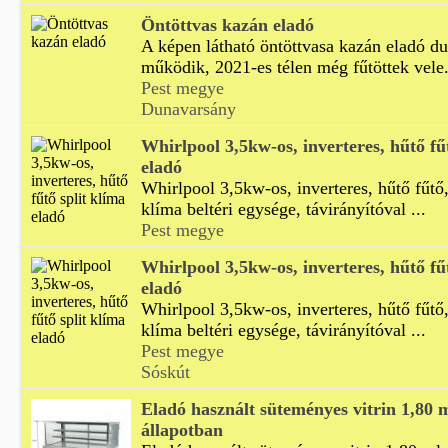
Öntöttvas kazán eladó
A képen látható öntöttvasa kazán eladó d
működik, 2021-es télen még fűtöttek vele. 
Pest megye
Dunavarsány
Whirlpool 3,5kw-os, inverteres, hűtő fű
eladó
Whirlpool 3,5kw-os, inverteres, hűtő fűtő,
klíma beltéri egysége, távirányítóval ...
Pest megye
Whirlpool 3,5kw-os, inverteres, hűtő fű
eladó
Whirlpool 3,5kw-os, inverteres, hűtő fűtő,
klíma beltéri egysége, távirányítóval ...
Pest megye
Sóskút
Eladó használt süteményes vitrin 1,80 m
állapotban