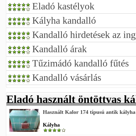
Eladó kastélyok
Kályha kandalló
Kandalló hirdetések az ing
Kandalló árak
Tűzimádó kandalló fűtés
Kandalló vásárlás
Eladó használt öntöttvas k
Használt Kalor 174 típusú antik kályha
Kályha