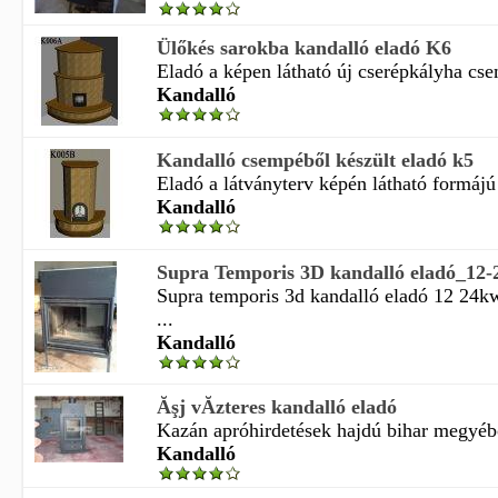
Ülőkés sarokba kandalló eladó K6
Eladó a képen látható új cserépkályha cse
Kandalló
Kandalló csempéből készült eladó k5
Eladó a látványterv képén látható formájú 
Kandalló
Supra Temporis 3D kandalló eladó_12
Supra temporis 3d kandalló eladó 12 24k
...
Kandalló
Ăşj vĂ­zteres kandalló eladó
Kazán apróhirdetések hajdú bihar megyébő 
Kandalló