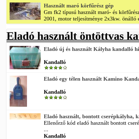
Használt maró körfűrész gép
Gm fk2 típusú használt maró- és körfűrész
2001, motor teljesítménye 2x3kw. önálló 
Eladó használt öntöttvas ka
Eladó új és használt Kályha kandalló h
Kandalló
Eladó egy télen használt Kamino Kanda
Kandalló
Eladó használt, bontott cserépkályha, 
Ellenőrző kód eladó használt bontott cser
...
Kandalló