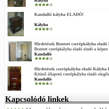
Kályha
Kandalló kályha ELADÓ!
Kályha
Hirdetések Bontott cserépkályha eladó
Bontott cserépkályha eladó eladó a képen l
Kandalló
Hirdetések cserépkályha eladó Kályha 
Kitünő állapotú cserépkályha eladó sürgőse
Kandalló
Kapcsolódó linkek