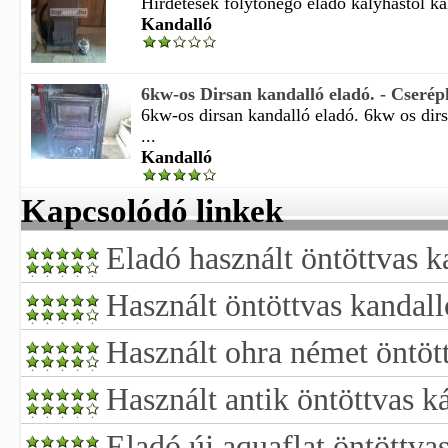
Hirdetések folytonégő eladó kályhástól ká
Kandalló
6kw-os Dirsan kandalló eladó. - Cserép
6kw-os dirsan kandalló eladó. 6kw os dir
...
Kandalló
Kapcsolódó linkek
Eladó használt öntöttvas k
Használt öntöttvas kandall
Használt ohra német öntöt
Használt antik öntöttvas k
Eladó új aquaflat öntöttva