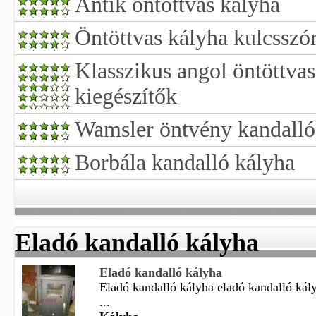
Antik öntöttvas kályha
Öntöttvas kályha kulcsszór
Klasszikus angol öntöttvas
kiegészítők
Wamsler öntvény kandalló 
Borbála kandalló kályha
Eladó kandalló kályha
Eladó kandalló kályha
Eladó kandalló kályha eladó kandalló kál
...