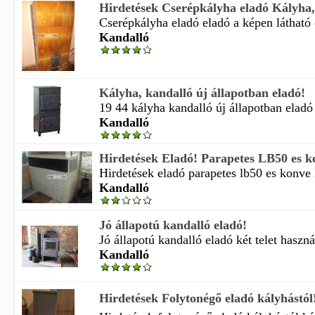
Hirdetések Cserépkályha eladó Kályha,
Cserépkályha eladó eladó a képen látható 
Kandalló
Kályha, kandalló új állapotban eladó!
19 44 kályha kandalló új állapotban eladó 
Kandalló
Hirdetések Eladó! Parapetes LB50 es ko
Hirdetések eladó parapetes lb50 es konve 
Kandalló
Jó állapotú kandalló eladó!
Jó állapotú kandalló eladó két telet használ
Kandalló
Hirdetések Folytonégő eladó kályhástól!