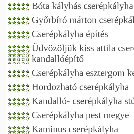
Bóta kályhás cserépkályha
Győrbíró márton cserépkál
Cserépkályha építés
Üdvözöljük kiss attila cse
kandallóépítő
Cserépkályha esztergom k
Hordozható cserépkályha
Kandalló- cserépkályha st
Cserépkályha pest megye
Kaminus cserépkályha