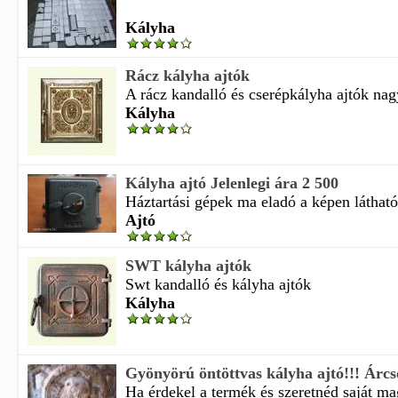
Kályha
Rácz kályha ajtók
A rácz kandalló és cserépkályha ajtók nagy
Kályha
Kályha ajtó Jelenlegi ára 2 500
Háztartási gépek ma eladó a képen látható 
Ajtó
SWT kályha ajtók
Swt kandalló és kályha ajtók
Kályha
Gyönyörú öntöttvas kályha ajtó!!! Árc
Ha érdekel a termék és szeretnéd saját m