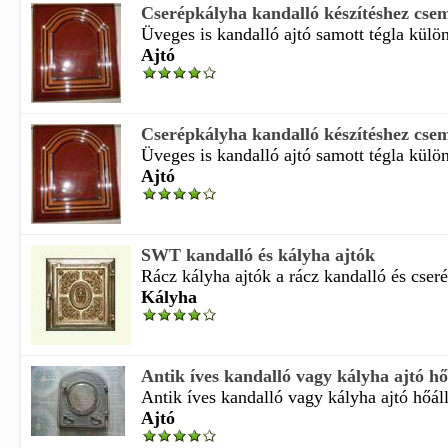
Cserépkályha kandalló készítéshez cse
Üveges is kandalló ajtó samott tégla külö
Ajtó
Cserépkályha kandalló készítéshez cse
Üveges is kandalló ajtó samott tégla külö
Ajtó
SWT kandalló és kályha ajtók
Rácz kályha ajtók a rácz kandalló és cseré
Kályha
Antik íves kandalló vagy kályha ajtó hőá
Antik íves kandalló vagy kályha ajtó hőáll
Ajtó