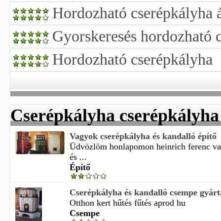
Hordozható cserépkályha 
Gyorskeresés hordozható c
Hordozható cserépkályha
Cserépkályha cserépkályha 
Vagyok cserépkályha és kandalló építő
Üdvözlöm honlapomon heinrich ferenc va
és ...
Építő
Cserépkályha és kandalló csempe gyártá
Otthon kert hűtés fűtés aprod hu
Csempe