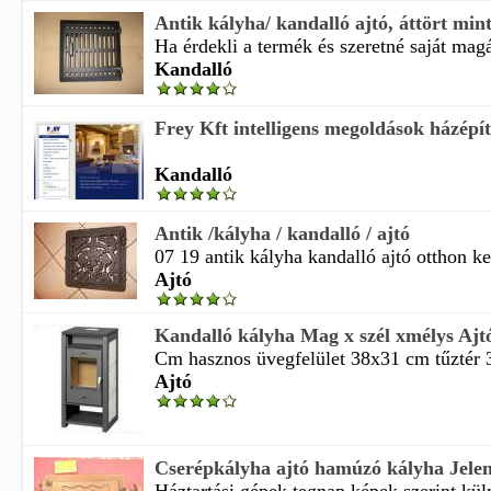
Antik kályha/ kandalló ajtó, áttört min
Ha érdekli a termék és szeretné saját magá
Kandalló
Frey Kft intelligens megoldások házépíté
Kandalló
Antik /kályha / kandalló / ajtó
07 19 antik kályha kandalló ajtó otthon ker
Ajtó
Kandalló kályha Mag x szél xmélys Ajt
Cm hasznos üvegfelület 38x31 cm tűztér 
Ajtó
Cserépkályha ajtó hamúzó kályha Jelen