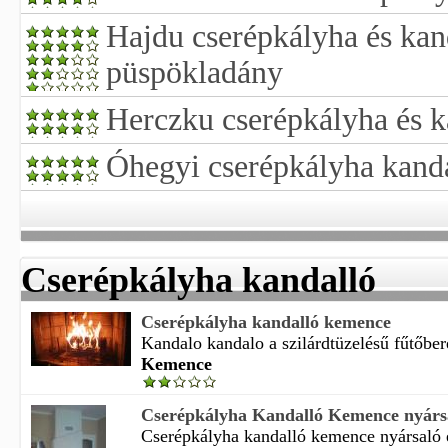
Hajdu cserépkályha és kan
püspökladány
Herczku cserépkályha és k
Óhegyi cserépkályha kanda
Cserépkályha kandalló
Cserépkályha kandalló kemence
Kandalo kandalo a szilárdtüzelésű fűtőber
Kemence
Cserépkályha Kandalló Kemence nyársaló
Cserépkályha kandalló kemence nyársaló és