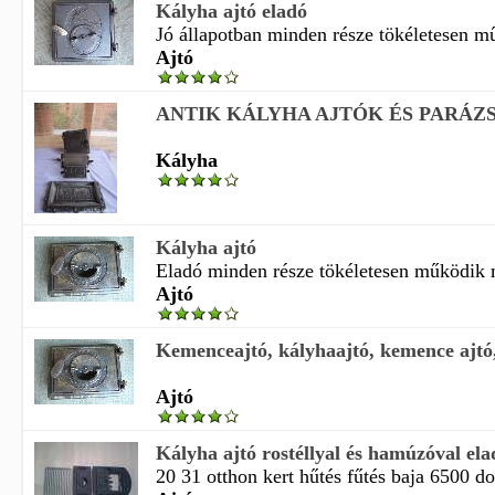
Kályha ajtó eladó
Jó állapotban minden része tökéletesen mű
Ajtó
ANTIK KÁLYHA AJTÓK ÉS PARÁZ
Kályha
Kályha ajtó
Eladó minden része tökéletesen működik mé
Ajtó
Kemenceajtó, kályhaajtó, kemence ajtó,
Ajtó
Kályha ajtó rostéllyal és hamúzóval el
20 31 otthon kert hűtés fűtés baja 6500 do