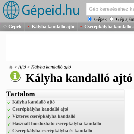
Gépek
Gép ajánl
Gépek
Kályha kandalló ajtó
Cserépkályha kandalló a
>
Ajtó
>
Kályha kandalló ajtó
Kályha kandalló ajtó
Tartalom
Kályha kandalló ajtó
Cserépkályha kandalló ajtó
Vízteres cserépkályha kandalló
Használt hordozható cserépkályha kandalló
Cserépkályha cserépkályha és kandalló