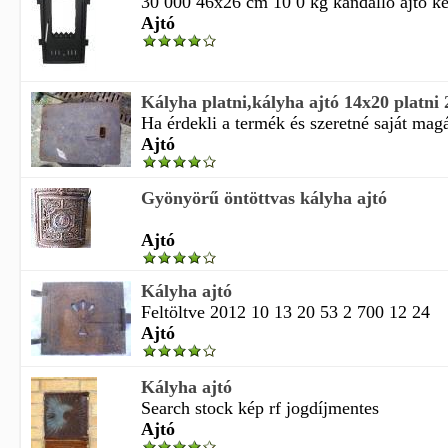
30 000 46x26 cm 10 0 kg kandalló ajtó két
Ajtó
Kályha platni,kályha ajtó 14x20 platni
Ha érdekli a termék és szeretné saját magá
Ajtó
Gyönyörű öntöttvas kályha ajtó
Ajtó
Kályha ajtó
Feltöltve 2012 10 13 20 53 2 700 12 24
Ajtó
Kályha ajtó
Search stock kép rf jogdíjmentes
Ajtó