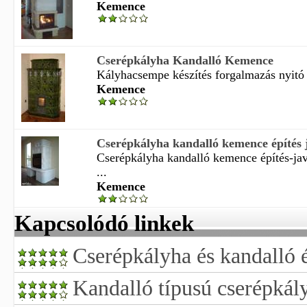
Kemence
Cserépkályha Kandalló Kemence
Kályhacsempe készítés forgalmazás nyitó 
Kemence
Cserépkályha kandalló kemence építés j
Cserépkályha kandalló kemence építés-jav
...
Kemence
Kapcsolódó linkek
Cserépkályha és kandalló é
Kandalló típusú cserépkál