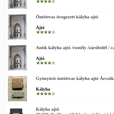
Öntöttvas üvegezett kályha ajtó
Ajtó
Antik kályha ajtó /rostély /zárófedél / c
Ajtó
Gyönyörú öntöttvas kályha ajtó Árcsökk
Kályha
Kályha ajtó