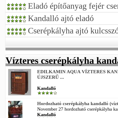
Eladó építőanyag fejér cse
Kandalló ajtó eladó
Cserépkályha ajtó kulcsszó
Vízteres cserépkályha kand
EDILKAMIN AQUA VÍZTERES KA
ÚJSZERŰ ...
Kandalló
Hordozható cserépkályha kandalló (vízt
November 27 hordozható cserépkályha kand
Kandalló