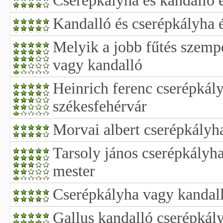
Cserépkályha és kandalló é
Kandalló és cserépkályha é
Melyik a jobb fűtés szemp
vagy kandalló
Heinrich ferenc cserépkály
székesfehérvár
Morvai albert cserépkályha
Tarsoly jános cserépkályha
mester
Cserépkályha vagy kandal
Gallus kandalló cserépká