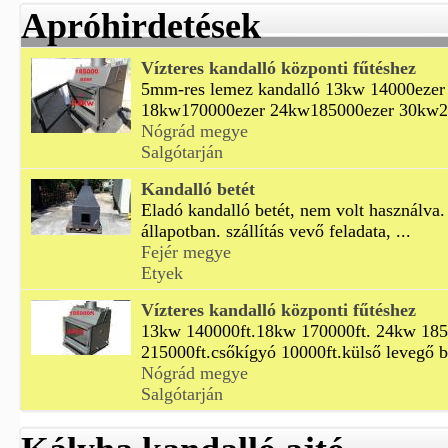
Apróhirdetések
Vízteres kandalló központi fűtéshez
5mm-res lemez kandalló 13kw 14000eze
18kw170000ezer 24kw185000ezer 30kw21
Nógrád megye
Salgótarján
Kandalló betét
Eladó kandalló betét, nem volt használva.
állapotban. szállítás vevő feladata, ...
Fejér megye
Etyek
Vízteres kandalló központi fűtéshez
13kw 140000ft.18kw 170000ft. 24kw 18
215000ft.csőkígyó 10000ft.külső levegő bi
Nógrád megye
Salgótarján