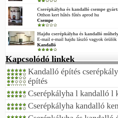
Cserépkályha és kandalló csempe gyártá
Otthon kert hűtés fűtés aprod hu
Csempe
Hajdu cserépkályha és kandalló műhel
E-mail e-mail hajdu lászló vagyok örülök h
Kandalló
Kapcsolódó linkek
Kandalló építés cserépkál
építés
Cserépkályha l kandalló l
Cserépkályha kandalló ke