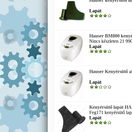
Hauser kenyérsütő la
Lapát
Hauser BM800 kenyér
Nincs készleten 21 99
Lapát
Hauser Kenyérsütő a
Lapát
Kenyérsütő lapát 
Feg171 kenyérsütő lap
Lapát