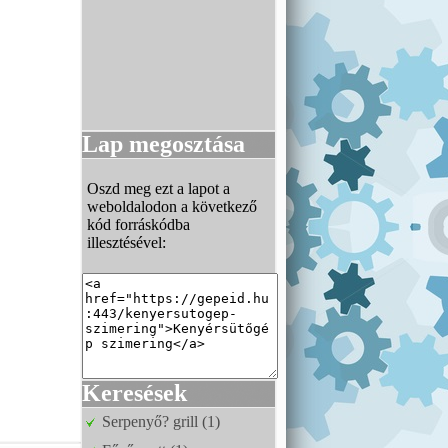
Lap megosztása
Oszd meg ezt a lapot a
weboldalodon a következő
kód forráskódba
illesztésével:
Keresések
Serpenyő? grill (1)