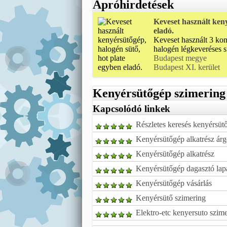
Apróhirdetések
Keveset használt keny
eladó.
Keveset használt 3 kon
halogén légkeveréses sü
Budapest megye
Budapest XI. kerület
Kenyérsütőgép szimering
Kapcsolódó linkek
Részletes keresés kenyérsüt
Kenyérsütőgép alkatrész ár
Kenyérsütőgép alkatrész
Kenyérsütőgép dagasztó lapá
Kenyérsütőgép vásárlás
Kenyérsütő szimering
Elektro-etc kenyersuto szime