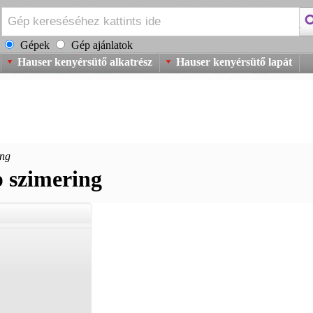
Gépek
Gép ajánlatok
Hauser kenyérsütő alkatrész
Hauser kenyérsütő lapát
ing
 szimering