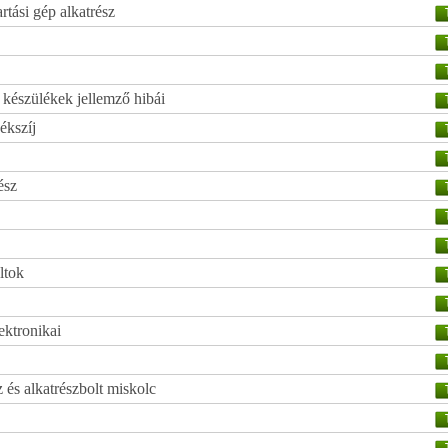
tási gép alkatrész
 készülékek jellemző hibái
ékszíj
ész
ltok
ektronikai
 és alkatrészbolt miskolc