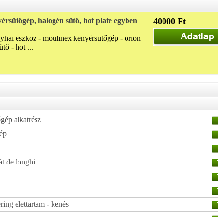
érsütőgép, halogén sütő, hot plate egyben
40000 Ft
yhai eszköz - moulinex kenyérsütőgép - orion
tő - hot ...
őgép alkatrész
gép
t de longhi
ring elettartam - kenés