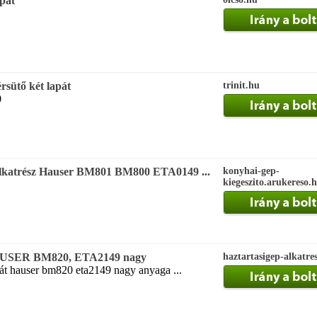
pát
sütő két lapát
trinit.hu
0
lkatrész Hauser BM801 BM800 ETA0149 ...
konyhai-gep-
kiegeszito.arukereso.
HAUSER BM820, ETA2149 nagy
haztartasigep-alkatre
át hauser bm820 eta2149 nagy anyaga ...