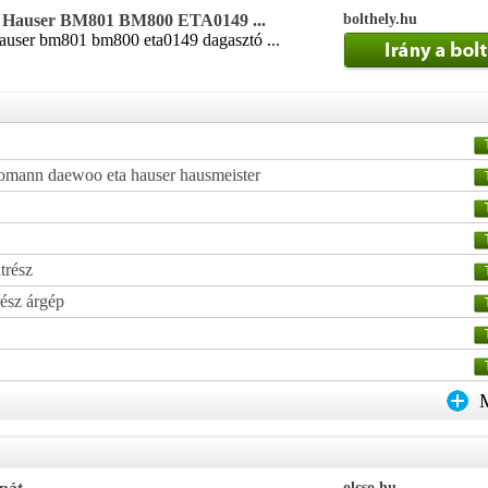
z Hauser BM801 BM800 ETA0149 ...
bolthely.hu
hauser bm801 bm800 eta0149 dagasztó ...
bomann daewoo eta hauser hausmeister
trész
ész árgép
olcso.hu