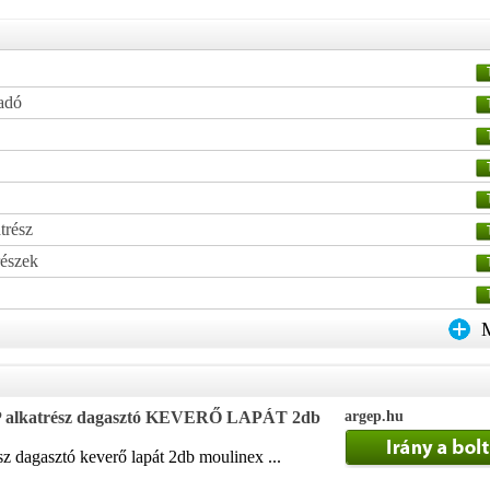
ladó
trész
részek
katrész dagasztó KEVERŐ LAPÁT 2db
argep.hu
z dagasztó keverő lapát 2db moulinex ...