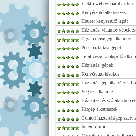
Elektroweb webáruház háztar
Kenyérsütő alkatrészek
Hauser kenyérsütő lapát
Háztartási villamos gépek és
Egyéb mosógép alkatrészek 
Pécs háztartási gépek
Tefal versalio olajsütő alkatr
Háztartási gépek
Kenyérsütő kisokos
Háztartásigép alkatrészek bo
Vegyes alkatrész
Háztartási és szórakoztató el
Kisgép alkatrészek
Gömöri háztartásigép szerviz
Index fórum
Microhm alkatrészbolt pécs