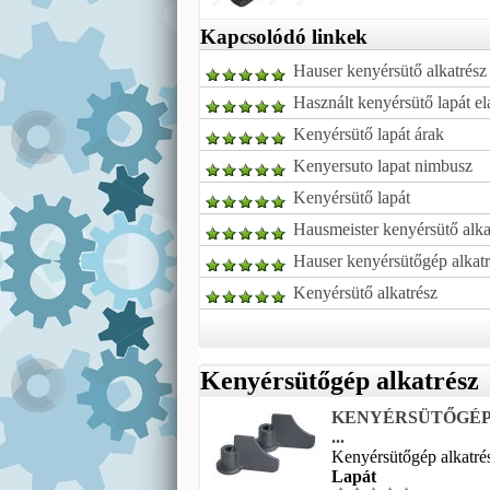
Kapcsolódó linkek
Hauser kenyérsütő alkatrész
Használt kenyérsütő lapát e
Kenyérsütő lapát árak
Kenyersuto lapat nimbusz
Kenyérsütő lapát
Hausmeister kenyérsütő alka
Hauser kenyérsütőgép alkat
Kenyérsütő alkatrész
Kenyérsütőgép alkatrész
KENYÉRSÜTŐGÉP al
...
Kenyérsütőgép alkatrés
Lapát