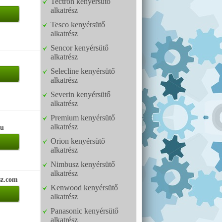
Tectron kenyérsütő
alkatrész
Tesco kenyérsütő
alkatrész
Sencor kenyérsütő
alkatrész
Selecline kenyérsütő
alkatrész
Severin kenyérsütő
alkatrész
Premium kenyérsütő
alkatrész
hu
Orion kenyérsütő
alkatrész
Nimbusz kenyérsütő
alkatrész
sz.com
Kenwood kenyérsütő
alkatrész
Panasonic kenyérsütő
alkatrész