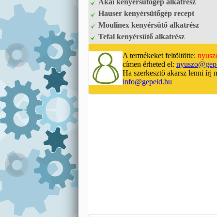
Akai kenyérsütőgép alkatrész
Hauser kenyérsütőgép recept
Moulinex kenyérsütő alkatrész
Tefal kenyérsütő alkatrész
A termékeket feltöltötte:
nyusz
címen érheted el:
nyuszo@gepe
Ha szerkesztő akarsz lenni írj 
info@gepeid.hu