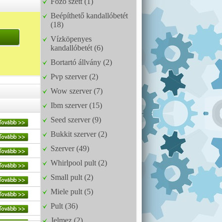
Főző szett (1)
Beépíthető kandallóbetét
(18)
Vízköpenyes
kandallóbetét (6)
Bortartó állvány (2)
Pvp szerver (2)
Wow szerver (7)
Ibm szerver (15)
Seed szerver (9)
Bukkit szerver (2)
Szerver (49)
Whirlpool pult (2)
Small pult (2)
Miele pult (5)
Pult (36)
Jelmez (2)