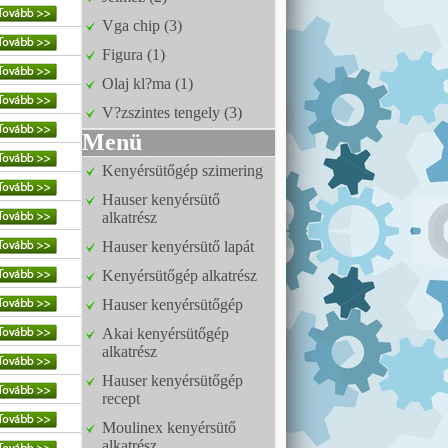
Vga chip (3)
Figura (1)
Olaj kl?ma (1)
V?zszintes tengely (3)
Menü
Kenyérsütőgép szimering
Hauser kenyérsütő
alkatrész
Hauser kenyérsütő lapát
Kenyérsütőgép alkatrész
Hauser kenyérsütőgép
Akai kenyérsütőgép
alkatrész
Hauser kenyérsütőgép
recept
Moulinex kenyérsütő
alkatrész