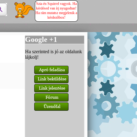
Szia én Squirrel vagyok. Ha
kérdésed van írj nyugodtan!
Ha rám mutatsz megjelenik a
kérdezőbox!
Google +1
Ha szerinted is jó az oldalunk
lájkolj!