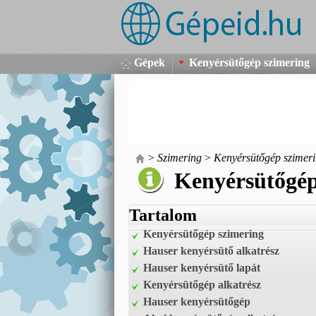
Gépek
Kenyérsütőgép szimering
>
Szimering
>
Kenyérsütőgép szimer
Kenyérsütőgép
Tartalom
Kenyérsütőgép szimering
Hauser kenyérsütő alkatrész
Hauser kenyérsütő lapát
Kenyérsütőgép alkatrész
Hauser kenyérsütőgép