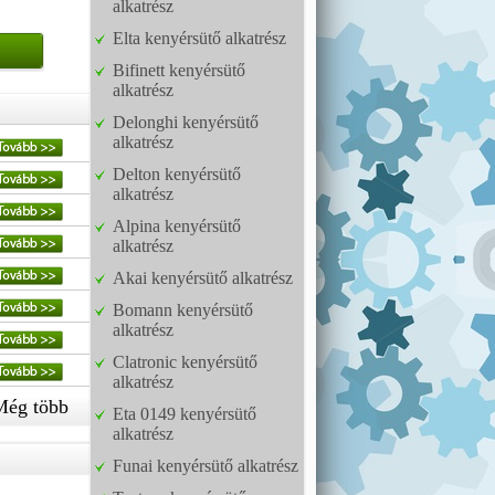
alkatrész
Elta kenyérsütő alkatrész
Bifinett kenyérsütő
alkatrész
Delonghi kenyérsütő
alkatrész
Delton kenyérsütő
alkatrész
Alpina kenyérsütő
alkatrész
Akai kenyérsütő alkatrész
Bomann kenyérsütő
alkatrész
Clatronic kenyérsütő
alkatrész
Még több
Eta 0149 kenyérsütő
alkatrész
Funai kenyérsütő alkatrész