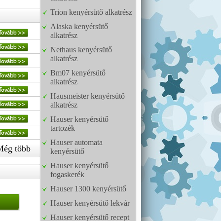
Trion kenyérsütő alkatrész
Alaska kenyérsütő
alkatrész
Nethaus kenyérsütő
alkatrész
Bm07 kenyérsütő
alkatrész
Hausmeister kenyérsütő
alkatrész
Hauser kenyérsütő
tartozék
Hauser automata
Még több
kenyérsütő
Hauser kenyérsütő
fogaskerék
Hauser 1300 kenyérsütő
Hauser kenyérsütő lekvár
Hauser kenyérsütő recept