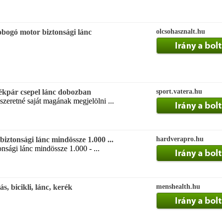
obogó motor biztonsági lánc
olcsohasznalt.hu
rékpár csepel lánc dobozban
sport.vatera.hu
szeretné saját magának megjelölni ...
 biztonsági lánc mindössze 1.000 ...
hardverapro.hu
tonsági lánc mindössze 1.000 - ...
, bicikli, lánc, kerék
menshealth.hu