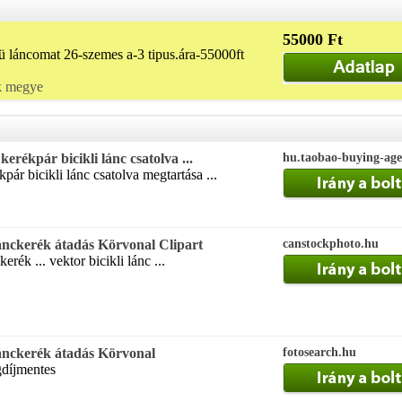
55000 Ft
ü láncomat 26-szemes a-3 tipus.ára-55000ft
k megye
kpár bicikli lánc csatolva ...
hu.taobao-buying-age
ár bicikli lánc csatolva megtartása ...
lánckerék átadás Körvonal Clipart
canstockphoto.hu
erék ... vektor bicikli lánc ...
lánckerék átadás Körvonal
fotosearch.hu
gdíjmentes