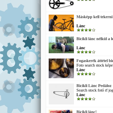
Másképp kell tekerni 
Lánc
Bicikli lánc nélkül a
Lánc
Fogaskerék áttétel bi
Foto search stock képe
Lánc
Bicikli Lánc Pedáloz
Search stock fotó rf jo
Lánc
Bicikli lánc!