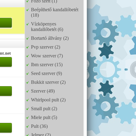
Főző szett (1)
Beépíthető kandallóbetét
(18)
Vízköpenyes
kandallóbetét (6)
Bortartó állvány (2)
Pvp szerver (2)
nt.net
Wow szerver (7)
Ibm szerver (15)
Seed szerver (9)
Bukkit szerver (2)
Szerver (49)
Whirlpool pult (2)
Small pult (2)
Miele pult (5)
Pult (36)
Jelmez (2)