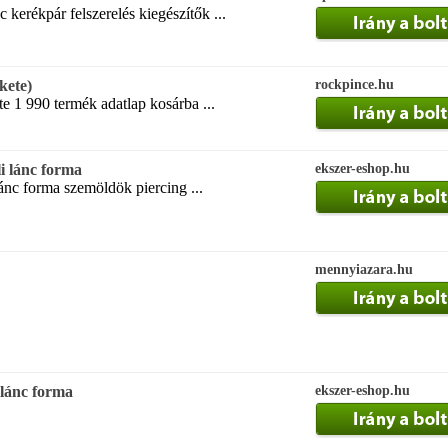
 kerékpár felszerelés kiegészítők ...
ekete)
rockpince.hu
ete 1 990 termék adatlap kosárba ...
li lánc forma
ekszer-eshop.hu
lánc forma szemöldök piercing ...
mennyiazara.hu
 lánc forma
ekszer-eshop.hu