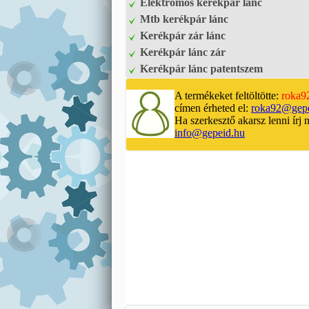
Elektromos kerékpár lánc
Mtb kerékpár lánc
Kerékpár zár lánc
Kerékpár lánc zár
Kerékpár lánc patentszem
A termékeket feltöltötte:
roka9
címen érheted el:
roka92@gepe
Ha szerkesztő akarsz lenni írj 
info@gepeid.hu