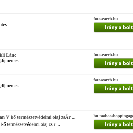
fotosearch.hu
ntes
ikli Lánc
fotosearch.hu
gdíjmentes
fotosearch.hu
gdíjmentes
hu.taobaoshoppingag
V kő természetvédelmi olaj zsĂ­r ...
kő természetvédelmi olaj zs r ...