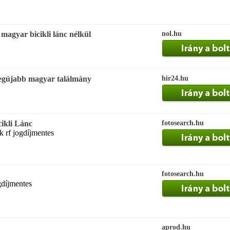
magyar bicikli lánc nélkül
nol.hu
 legújabb magyar találmány
hir24.hu
cikli Lánc
fotosearch.hu
k rf jogdíjmentes
fotosearch.hu
gdíjmentes
aprod.hu