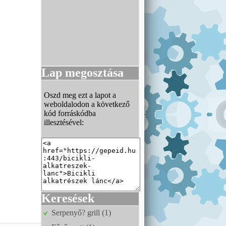
Lap megosztása
Oszd meg ezt a lapot a
weboldalodon a következő
kód forráskódba
illesztésével:
Keresések
Serpenyő? grill (1)