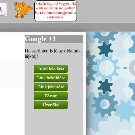
Szia én Squirrel vagyok. Ha
kérdésed van írj nyugodtan!
Ha rám mutatsz megjelenik a
kérdezőbox!
Google +1
Ha szerinted is jó az oldalunk
lájkolj!