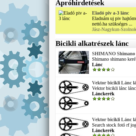
Apróhirdetések
Eladó piv a-3 lánc
Eladnám uj piv hajtóm
nettó.ha szükséges ...
Jász-Nagykun-Szolno
Bicikli alkatrészek lánc
SHIMANO Shimano keré
Shimano shimano kerékp
Lánc
Vektor bicikli Lánc 
Vektor bicikli lánc lánck
Lánckerék
Vektor bicikli Lánc 
Search stock fotó rf jo
Lánckerék