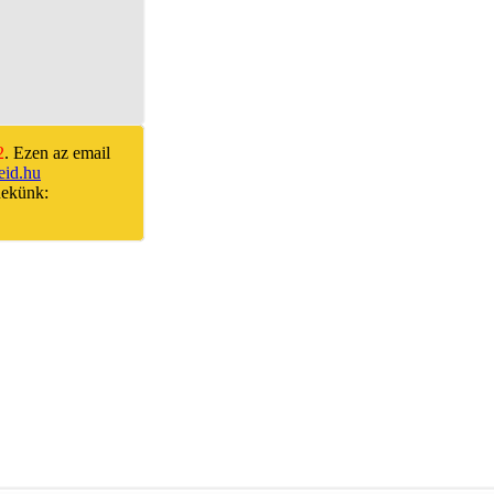
2
. Ezen az email
id.hu
nekünk: