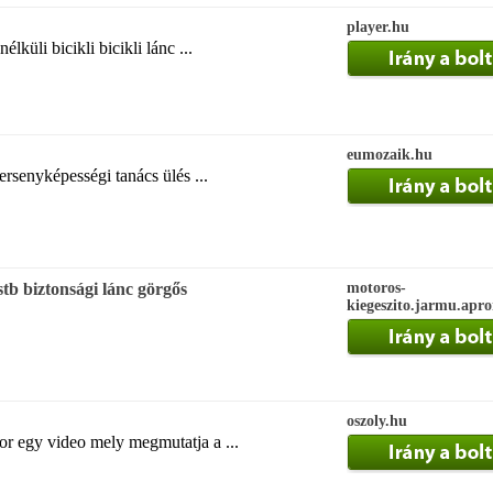
player.hu
élküli bicikli bicikli lánc ...
eumozaik.hu
versenyképességi tanács ülés ...
stb biztonsági lánc görgős
motoros-
kiegeszito.jarmu.apr
oszoly.hu
tor egy video mely megmutatja a ...