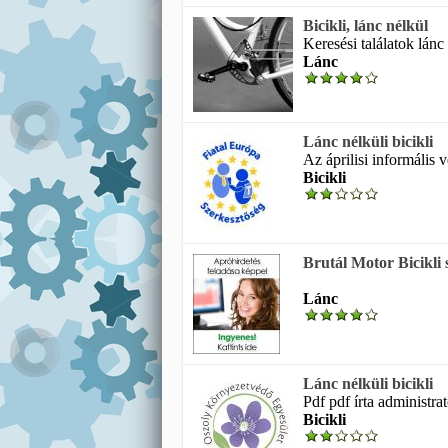
Bicikli, lánc nélkül
Keresési találatok lánc n
Lánc
Lánc nélküli bicikli
Az áprilisi informális 
Bicikli
Brutál Motor Bicikli 
Lánc
Lánc nélküli bicikli
Pdf pdf írta administra
Bicikli