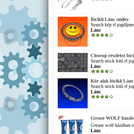
Bicikli Lánc smiley
Search kép rf jogdíjme
Lánc
Closeup részletez bic
Search stock fotó rf jo
Lánc
Kör alak bicikli Lánc
Search stock fotó rf jo
Lánc
Grease WOLF házában 
Grease wolf házában v 
Lánc