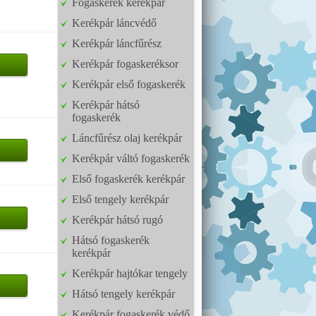
Fogaskerék kerékpár
Kerékpár láncvédő
Kerékpár láncfűrész
Kerékpár fogaskeréksor
Kerékpár első fogaskerék
Kerékpár hátsó
fogaskerék
Láncfűrész olaj kerékpár
Kerékpár váltó fogaskerék
Első fogaskerék kerékpár
Első tengely kerékpár
Kerékpár hátsó rugó
Hátsó fogaskerék
kerékpár
Kerékpár hajtókar tengely
Hátsó tengely kerékpár
Kerékpár fogaskerék védő