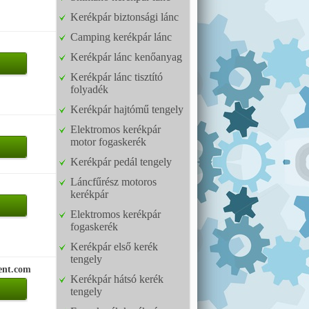
Kerékpár biztonsági lánc
Camping kerékpár lánc
Kerékpár lánc kenőanyag
Kerékpár lánc tisztító
folyadék
Kerékpár hajtómű tengely
Elektromos kerékpár
motor fogaskerék
Kerékpár pedál tengely
Láncfűrész motoros
kerékpár
Elektromos kerékpár
fogaskerék
Kerékpár első kerék
tengely
ent.com
Kerékpár hátsó kerék
tengely