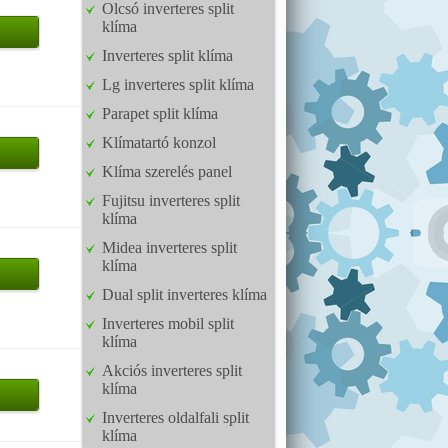
Olcsó inverteres split
klíma
Inverteres split klíma
Lg inverteres split klíma
Parapet split klíma
Klímatartó konzol
Klíma szerelés panel
Fujitsu inverteres split
klíma
Midea inverteres split
klíma
Dual split inverteres klíma
Inverteres mobil split
klíma
Akciós inverteres split
klíma
Inverteres oldalfali split
klíma