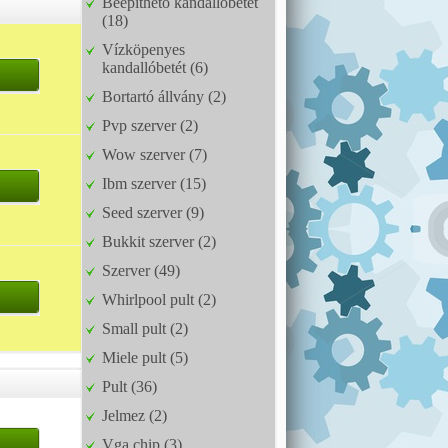
Beépíthető kandallóbetét
(18)
Vízköpenyes
kandallóbetét (6)
Bortartó állvány (2)
Pvp szerver (2)
Wow szerver (7)
Ibm szerver (15)
Seed szerver (9)
Bukkit szerver (2)
Szerver (49)
Whirlpool pult (2)
Small pult (2)
Miele pult (5)
Pult (36)
Jelmez (2)
Vga chip (3)