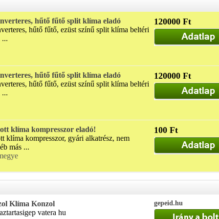
nverteres, hűtő fűtő split klíma eladó
120000 Ft
erteres, hűtő fűtő, ezüst színű split klíma beltéri
...
nverteres, hűtő fűtő split klíma eladó
120000 Ft
erteres, hűtő fűtő, ezüst színű split klíma beltéri
...
ott klíma kompresszor eladó!
100 Ft
t klíma kompresszor, gyári alkatrész, nem
éb más ...
megye
zol Klíma Konzol
gepeid.hu
ztartasigep vatera hu