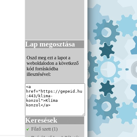
Lap megosztása
Oszd meg ezt a lapot a
weboldalodon a következő
kód forráskódba
illesztésével:
Keresések
Főző szett (1)