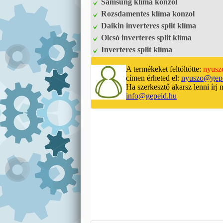
Samsung klíma konzol
Rozsdamentes klíma konzol
Daikin inverteres split klíma
Olcsó inverteres split klíma
Inverteres split klíma
A termékeket feltöltötte:
nyusz
címen érheted el:
nyuszo@gepe
Ha szerkesztő akarsz lenni írj 
info@gepeid.hu