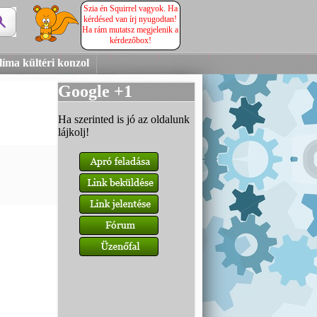
Szia én Squirrel vagyok. Ha
kérdésed van írj nyugodtan!
Ha rám mutatsz megjelenik a
kérdezőbox!
líma kültéri konzol
Google +1
Ha szerinted is jó az oldalunk
lájkolj!