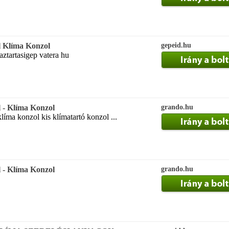
l Klíma Konzol
gepeid.hu
ztartasigep vatera hu
l - Klíma Konzol
grando.hu
líma konzol kis klímatartó konzol ...
l - Klíma Konzol
grando.hu