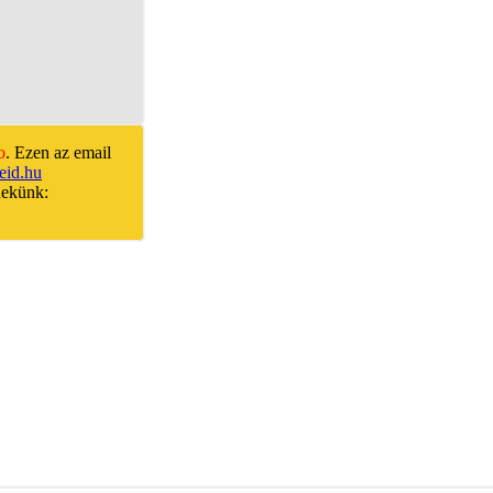
o
. Ezen az email
id.hu
nekünk: