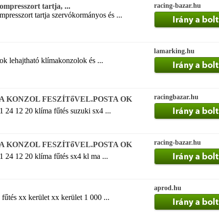
mpresszort tartja, ...
racing-bazar.hu
presszort tartja szervókormányos és ...
lamarking.hu
k lehajtható klímakonzolok és ...
racingbazar.hu
A KONZOL FESZÍTőVEL.POSTA OK
1 24 12 20 klíma fűtés suzuki sx4 ...
racing-bazar.hu
A KONZOL FESZÍTőVEL.POSTA OK
1 24 12 20 klíma fűtés sx4 kl ma ...
aprod.hu
 fűtés xx kerület xx kerület 1 000 ...