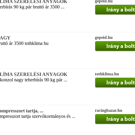
LÍMA SZERELÉSI ANYAGOK
gepeid.hu
bírás 90 kg pár bruttó ár 3500 ...
NAGY
gepeid.hu
ruttó ár 3500 tothklima hu
LÍMA SZERELÉSI ANYAGOK
tothklima.hu
onzol nagy teherbírás 90 kg pár ...
mpresszort tartja, ...
racingbazar.hu
presszort tartja szervókormányos és ...