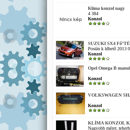
Klíma konzol nagy
4 384
Konzol
SUZUKI SX4 Fő°T
Postán k ldhető 2013 0
Konzol
Opel Omega B manul
Konzol
VOLKSWAGEN SHAR
Konzol
KLÍMA KONZOL K
Nagyobb méret. teherbí