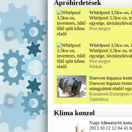
Apróhirdetések
Whirlpool 3,5kw-os, i
Whirlpool 3,5kw-os, inv
egysége, távirányítóval 
Pest megye
Whirlpool 3,5kw-os, i
Whirlpool 3,5kw-os, inv
egysége, távirányítóval 
Pest megye
Sóskút
Daewoo leganza bont
Daewoo leganza bontot
utángyártott eladó! egy
Komárom-Esztergom 
Tatabánya
Klíma konzol
Nagy klímatartó kon
2013 10 12 12 04 41 ha