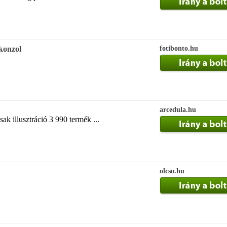
konzol
fotibonto.hu
arcedula.hu
sak illusztráció 3 990 termék ...
olcso.hu