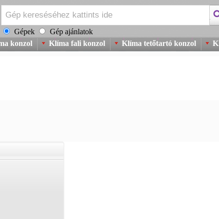
Gépek
Gép ajánlatok
íma konzol
Klíma fali konzol
Klíma tetőtartó konzol
K