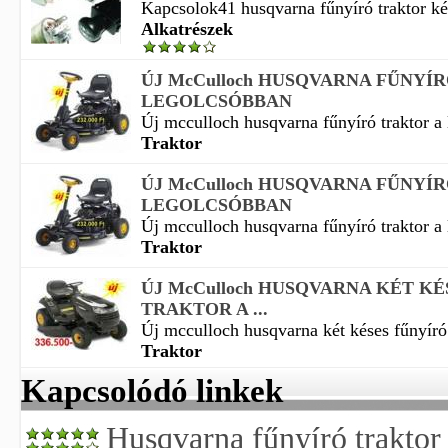
Kapcsolok41 husqvarna fűnyíró traktor k
Alkatrészek
ÚJ McCulloch HUSQVARNA FŰNYÍ
LEGOLCSÓBBAN
Új mcculloch husqvarna fűnyíró traktor a 
Traktor
ÚJ McCulloch HUSQVARNA FŰNYÍ
LEGOLCSÓBBAN
Új mcculloch husqvarna fűnyíró traktor a 
Traktor
ÚJ McCulloch HUSQVARNA KÉT K
TRAKTOR A ...
Új mcculloch husqvarna két késes fűnyíró t
Traktor
Kapcsolódó linkek
Husqvarna fűnyíró traktor 