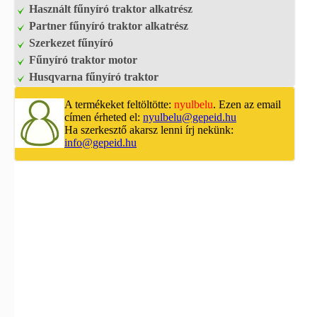
Használt fűnyíró traktor alkatrész
Partner fűnyíró traktor alkatrész
Szerkezet fűnyíró
Fűnyíró traktor motor
Husqvarna fűnyíró traktor
A termékeket feltöltötte:
nyulbelu
. Ezen az email
címen érheted el:
nyulbelu@gepeid.hu
Ha szerkesztő akarsz lenni írj nekünk:
info@gepeid.hu