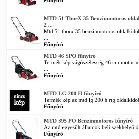
Fűnyíró
MTD 51 ThorX 35 Benzinmotoros oldal
2 ...
Mtd 51 thorx 35 benzinmotoros oldalkidob
...
Fűnyíró
MTD 46 SPO fűnyíró
Termék kép vágószélesség 46 cm motor mt
...
Fűnyíró
MTD LG 200 H fűnyíró
Termék kép az mtd lg 200 h rtg oldalkidob
Fűnyíró
MTD 395 PO Benzinmotoros fűnyíró
Az mtd egyesült államok beli székhelyű óri
Fűnyíró