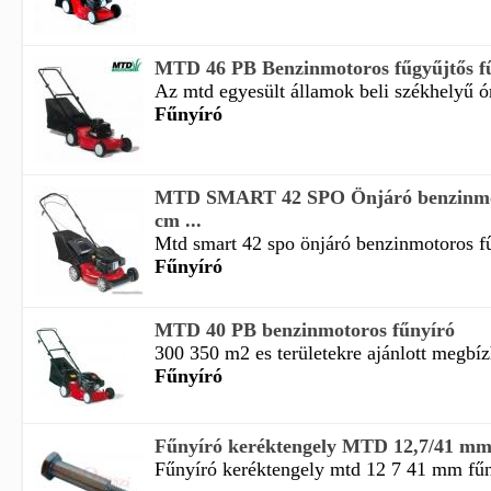
MTD 46 PB Benzinmotoros fűgyűjtős f
Az mtd egyesült államok beli székhelyű óri
Fűnyíró
MTD SMART 42 SPO Önjáró benzinmot
cm ...
Mtd smart 42 spo önjáró benzinmotoros fű
Fűnyíró
MTD 40 PB benzinmotoros fűnyíró
300 350 m2 es területekre ajánlott megbízh
Fűnyíró
Fűnyíró keréktengely MTD 12,7/41 mm,
Fűnyíró keréktengely mtd 12 7 41 mm fűn