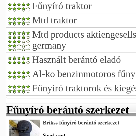
Fűnyíró traktor
Mtd traktor
Mtd products aktiengesells
germany
Használt berántó eladó
Al-ko benzinmotoros fűnyí
Fűnyíró traktorok és kiegé
Fűnyíró berántó szerkezet
Brikss fűnyíró berántó szerkezet
Szerkezet