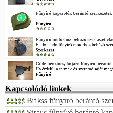
Fűnyíró kapcsolók berántó szerkezetek é
Fűnyíró
Fűnyíró motorhoz behúzó szerkezet elad
Eladó eladó fűnyíró motorhoz behúzó szerk
Szerkezet
Güde benzines, önjáró fűnyíró beránt
Ha érdekli a termék és szeretné saját magá
Fűnyíró
Kapcsolódó linkek
Brikss fűnyíró berántó sze
Straus fűnyíró berántó ka