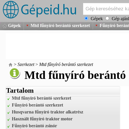
Gépek
Gép ajánl
Gépek
Mtd fűnyíró berántó szerkezet
Fűnyíró beránt
>
Szerkezet
>
Mtd fűnyíró berántó szerkezet
Mtd fűnyíró berántó 
Tartalom
Mtd fűnyíró berántó szerkezet
Fűnyíró berántó szerkezet
Husqvarna fűnyíró traktor alkatrész
Használt fűnyíró traktor motor
Fűnyíró berántó zsinór