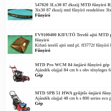
547820 3Lx30 87 ékszij MTD fűnyír
3lx30 87 ékszij mtd fűnyíró rendelésre 3lx
Fűnyíró
FV9100400 KIFUTÓ Terelő ajtó MTD 
fűnyíró
Kifutó terelő ajtó mtd pl. ff3772f fűnyíró k
Fűnyíró
MTD Pro WCM 84 önjáró fűnyíró gép
Ajándék olajjal 84 cm b s ohv tényleges 6
Gép
MTD SPB 51 HWA gyűjtős önjáró fűny
Ajándék olajjal 48 cm b s 800 series eco p
Gép