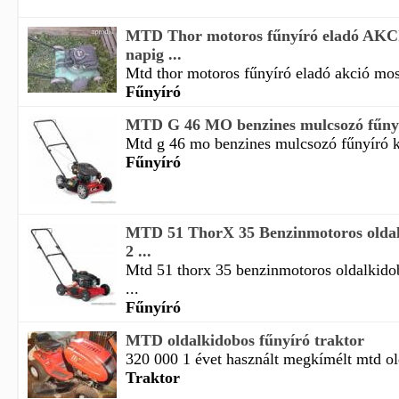
MTD Thor motoros fűnyíró eladó AKCI
napig ...
Mtd thor motoros fűnyíró eladó akció most
Fűnyíró
MTD G 46 MO benzines mulcsozó fűnyír
Mtd g 46 mo benzines mulcsozó fűnyíró ké
Fűnyíró
MTD 51 ThorX 35 Benzinmotoros oldal
2 ...
Mtd 51 thorx 35 benzinmotoros oldalkidob
...
Fűnyíró
MTD oldalkidobos fűnyíró traktor
320 000 1 évet használt megkímélt mtd ol
Traktor