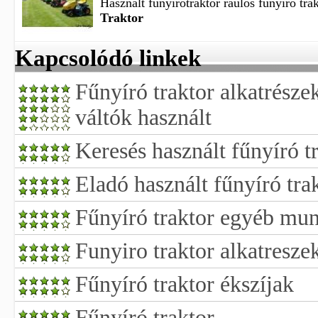
Használt fűnyírótraktor ráűlős fűnyíró trak
Traktor
Kapcsolódó linkek
Fűnyíró traktor alkatrész
váltók használt
Keresés használt fűnyíró t
Eladó használt fűnyíró tra
Fűnyíró traktor egyéb mun
Funyiro traktor alkatresze
Fűnyíró traktor ékszíjak
Fűnyíró traktor