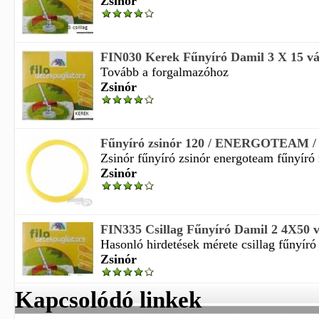
Zsinór
FIN030 Kerek Fűnyíró Damil 3 X 15 vá
Tovább a forgalmazóhoz
Zsinór
Fűnyíró zsinór 120 / ENERGOTEAM /
Zsinór fűnyíró zsinór energoteam fűnyíró z
Zsinór
FIN335 Csillag Fűnyíró Damil 2 4X50 v
Hasonló hirdetések mérete csillag fűnyíró
Zsinór
Kapcsolódó linkek