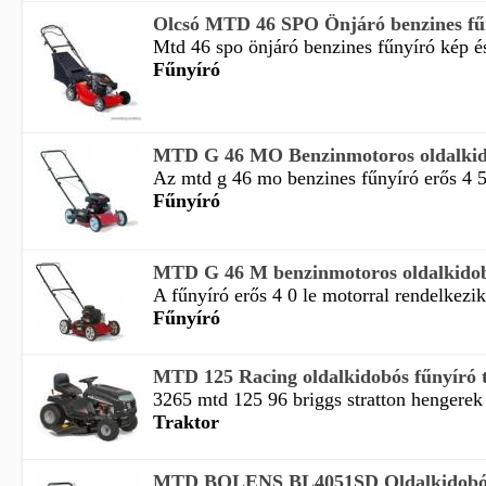
Olcsó MTD 46 SPO Önjáró benzines fűn
Mtd 46 spo önjáró benzines fűnyíró kép és
Fűnyíró
MTD G 46 MO Benzinmotoros oldalkid
Az mtd g 46 mo benzines fűnyíró erős 4 5 
Fűnyíró
MTD G 46 M benzinmotoros oldalkidob
A fűnyíró erős 4 0 le motorral rendelkezik
Fűnyíró
MTD 125 Racing oldalkidobós fűnyíró 
3265 mtd 125 96 briggs stratton hengerek 
Traktor
MTD BOLENS BL4051SD Oldalkidobós