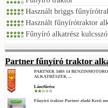
Használt briggs fűnyírótra
Használt fűnyírótraktor al
Fűnyíró alkatrész kulcsszó
Partner fűnyíró traktor alk
PARTNER 340S 14 BENZINMOTOR
ALKATRÉSZEK ...
Láncfűrész
Fűnyíró traktor Partner eladó Kerti me