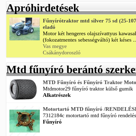
Apróhirdetések
Fűnyírótraktor mtd silver 75 sd (25-107
eladó
Motor két hengeres olajszívattyus kawasak
(fokozatmentes sebességváltó) két késes ..
Vas megye
Csákánydoroszló
Mtd fűnyíró berántó szerke
MTD Fűnyíró és Fűnyíró Traktor Moto
Mtdmotor29 fűnyíró traktor külső gumik
Alkatrészek
Motortartó MTD fűnyíró /RENDELÉ
7312184c motortartó mtd fűnyíró rendelésre
Fűnyíró