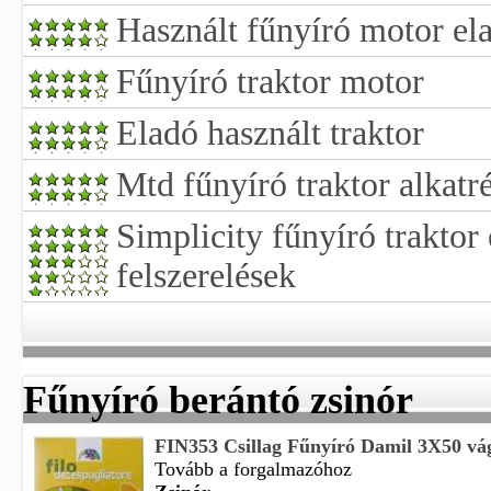
Használt fűnyíró motor el
Fűnyíró traktor motor
Eladó használt traktor
Mtd fűnyíró traktor alkatr
Simplicity fűnyíró trakto
felszerelések
Fűnyíró berántó zsinór
FIN353 Csillag Fűnyíró Damil 3X50 vág
Tovább a forgalmazóhoz