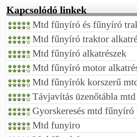
Kapcsolódó linkek
Mtd fűnyíró és fűnyíró tra
Mtd fűnyíró traktor alkatr
Mtd fűnyíró alkatrészek
Mtd fűnyíró motor alkatré
Mtd fűnyírók korszerű mt
Távjavítás üzenőtábla mtd 
Gyorskeresés mtd fűnyíró 
Mtd funyiro