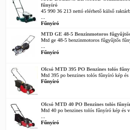
fűnyíró
45 990 36 213 nettó elérhető külső raktá
...
Fűnyíró
MTD GE 48-5 Benzinmotoros fűgyűjtős 
Mtd ge 48-5 benzinmotoros fűgyűjtős fűny
...
Fűnyíró
Olcsó MTD 395 PO Benzines tolós fűnyí
Mtd 395 po benzines tolós fűnyíró kép és 
Fűnyíró
Olcsó MTD 40 PO Benzines tolós fűnyír
Mtd 40 po benzines tolós fűnyíró kép és 
...
Fűnyíró