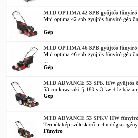
MTD OPTIMA 42 SPB gyűjtős fűnyíró g
Mtd optima 42 spb gyűjtős fűnyíró gép ön
...
Gép
MTD OPTIMA 46 SPB gyűjtős fűnyíró g
Mtd optima 46 spb gyűjtős fűnyíró gép ön
...
Gép
MTD ADVANCE 53 SPK HW gyűjtős önj
53 cm kawasaki fj 180 v 3 kw 4 le ház an
Gép
MTD ADVANCE 53 SPKV HW fűnyír
Termék kép széleskörű technológiai igénye
Fűnyíró