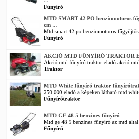
...
Fűnyíró
MTD SMART 42 PO benzinmotoros fűgy
cm ...
Mtd smart 42 po benzinmotoros fűgyűjtős 
Fűnyíró
AKCIÓ MTD FŰNYÍRÓ TRAKTOR 
Akció mtd fűnyíró traktor eladó akció mtd 
Traktor
MTD White fűnyíró traktor fűnyírótra
250 000 eladó a képeken látható mtd white
Fűnyírótraktor
MTD GE 48-5 benzines fűnyíró
Mtd ge 48 5 benzines fűnyíró az mtd által 
Fűnyíró