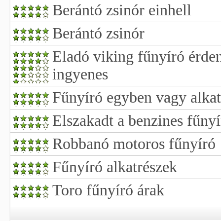
Berántó zsinór einhell
Berántó zsinór
Eladó viking fűnyíró érde
ingyenes
Fűnyíró egyben vagy alkat
Elszakadt a benzines fűny
Robbanó motoros fűnyíró
Fűnyíró alkatrészek
Toro fűnyíró árak