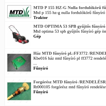
MTD P 155 HZ-G Nulla fordulókörű fűny
Mtd p 155 hz-g nulla fordulókörű fűnyíró t
Traktor
MTD OPTIMA 53 SPB gyűjtős fűnyíró g
Mtd optima 53 spb gyűjtős fűnyíró gép ön
Gép
Ház MTD fűnyíró pl.:FF3772 /REND
Kbe016 ház mtd fűnyíró pl ff3772 rendel
...
Fűnyíró
Forgórész MTD fűnyíró /RENDELÉS
Rt000105 forgórész mtd fűnyíró rendelésre 
Fűnyíró