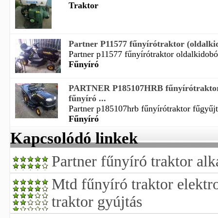
Traktor
Partner P11577 fűnyírótraktor (oldalkid
Partner p11577 fűnyírótraktor oldalkidobós
Fűnyíró
PARTNER P185107HRB fűnyírótraktor 
fűnyíró ...
Partner p185107hrb fűnyírótraktor fűgyűjtő
Fűnyíró
Kapcsolódó linkek
Partner fűnyíró traktor alk
Mtd fűnyíró traktor elektr
traktor gyújtás