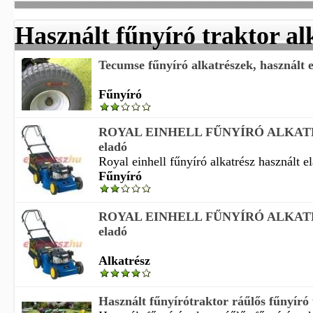
Használt fűnyíró traktor al
Tecumse fűnyíró alkatrészek, használt 
Fűnyíró
ROYAL EINHELL FŰNYÍRÓ ALKATRÉ
eladó
Royal einhell fűnyíró alkatrész használt el
Fűnyíró
ROYAL EINHELL FŰNYÍRÓ ALKATRÉ
eladó
Alkatrész
Használt fűnyírótraktor ráűlős fűnyíró 