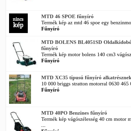
MTD 46 SPOE fűnyíró
Termék kép az mtd 46 spoe egy benzinmoto
Fűnyíró
MTD BOLENS BL4051SD Oldalkidobós
fűnyíró
Termék kép motor bolens 140 cm3 vágószé
Fűnyíró
MTD XC35 típusú fűnyíró alkatrésznek
10 000 briggs stratton motorral 0630 465 
Fűnyíró
MTD 40PO Benzines fűnyíró
Termék kép vágószélesség 40 cm motor mt
...