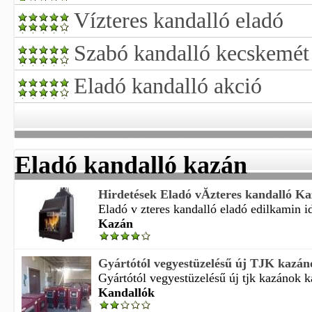
Vízteres kandalló eladó
Szabó kandalló kecskemét
Eladó kandalló akció
Eladó kandalló kazán
Hirdetések Eladó vĂ­zteres kandalló K
Eladó v zteres kandalló eladó edilkamin id
Kazán
Gyártótól vegyestüzelésű új TJK kazáno
Gyártótól vegyestüzelésű új tjk kazánok ka
Kandallók