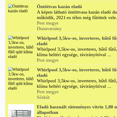
Öntöttvas kazán eladó
A képen látható öntöttvasa kazán eladó d
működik, 2021-es télen még fűtöttek vele. 
Pest megye
Dunavarsány
Whirlpool 3,5kw-os, inverteres, hűtő fű
eladó
Whirlpool 3,5kw-os, inverteres, hűtő fűtő,
klíma beltéri egysége, távirányítóval ...
Pest megye
Whirlpool 3,5kw-os, inverteres, hűtő fű
eladó
Whirlpool 3,5kw-os, inverteres, hűtő fűtő,
klíma beltéri egysége, távirányítóval ...
Pest megye
Sóskút
Eladó használt süteményes vitrin 1,80 m
állapotban