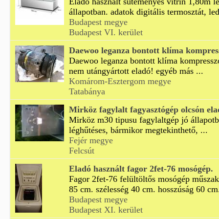
Eladó használt süteményes vitrin 1,80m le
állapotban. adatok digitális termosztát, led
Budapest megye
Budapest VI. kerület
Daewoo leganza bontott klíma kompres
Daewoo leganza bontott klíma kompresszor
nem utángyártott eladó! egyéb más ...
Komárom-Esztergom megye
Tatabánya
Mirköz fagylalt fagyasztógép olcsón el
Mirköz m30 tipusu fagylaltgép jó állapotb
léghűtéses, bármikor megtekinthető, ...
Fejér megye
Felcsút
Eladó használt fagor 2fet-76 mosógép.
Fagor 2fet-76 felültöltős mosógép műszak
85 cm. szélesség 40 cm. hosszúság 60 cm.
Budapest megye
Budapest XI. kerület