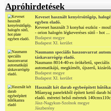
Apróhirdetések
Keveset használt kenyérsütőgép, halogén
egyben eladó.
Keveset használt 3 konyhai eszköz - mou
- orion halogén légkeveréses sütő - hot ...
Budapest megye
Budapest XI. kerület
Naumann speciális haszonvarrat autom
táskavarrógép eladó.
Naumann 8014-40-es örökéletű, speciális 
automatikájú, megkímélt, újszerű, kizáróla
Budapest megye
Budapest XI. kerület
Használt két darab egybeépített hűtők
Műanyag panelekből épített kettő darab 
eladó. méretei belső méretek 140cmx110c
Jász-Nagykun-Szolnok megye
Jászberény