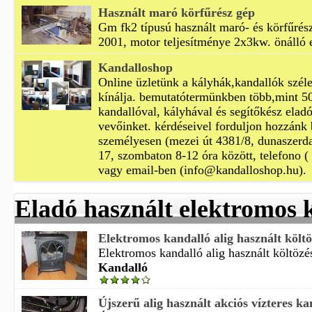
Használt maró körfűrész gép
Gm fk2 típusú használt maró- és körfűrész
2001, motor teljesítménye 2x3kw. önálló 
Kandalloshop
Online üzletünk a kályhák,kandallók széle
kínálja. bemutatótermünkben több,mint 50 
kandallóval, kályhával és segítőkész elad
vevőinket. kérdéseivel forduljon hozzánk
személyesen (mezei út 4381/8, dunaszerd
17, szombaton 8-12 óra között, telefono 
vagy email-ben (info@kandalloshop.hu).
Eladó használt elektromos 
Elektromos kandalló alig használt költö
Elektromos kandalló alig használt költözés
Kandalló
Újszerű alig használt akciós vízteres kan