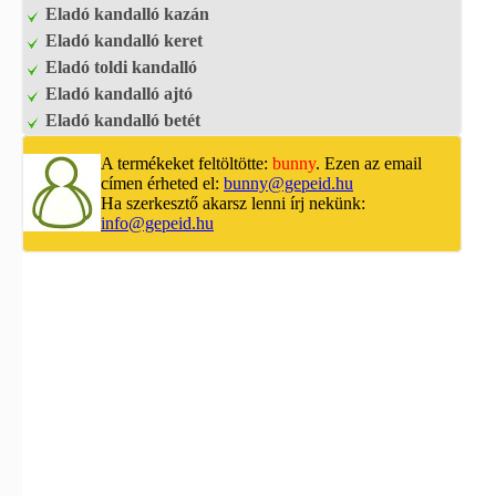
Eladó kandalló kazán
Eladó kandalló keret
Eladó toldi kandalló
Eladó kandalló ajtó
Eladó kandalló betét
A termékeket feltöltötte:
bunny
. Ezen az email
címen érheted el:
bunny@gepeid.hu
Ha szerkesztő akarsz lenni írj nekünk:
info@gepeid.hu