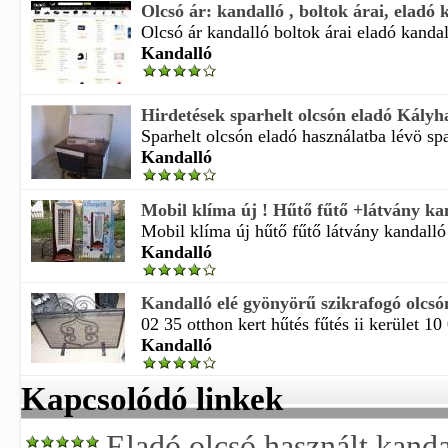
Olcsó ár: kandalló , boltok árai, eladó k
Olcsó ár kandalló boltok árai eladó kandal
Kandalló
Hirdetések sparhelt olcsón eladó Kályh
Sparhelt olcsón eladó használatba lévö spar
Kandalló
Mobil klíma új ! Hűtő fűtő +látvány kan
Mobil klíma új hűtő fűtő látvány kandalló 
Kandalló
Kandalló elé gyönyörű szikrafogó olcsó
02 35 otthon kert hűtés fűtés ii kerület 10
Kandalló
Kapcsolódó linkek
Eladó olcsó használt kanda