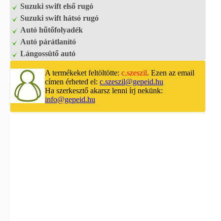
Suzuki swift első rugó
Suzuki swift hátsó rugó
Autó hűtőfolyadék
Autó párátlanító
Lángossütő autó
A termékeket feltöltötte:
c.szeszil
. Ezen az email
címen érheted el:
c.szeszil@gepeid.hu
Ha szerkesztő akarsz lenni írj nekünk:
info@gepeid.hu