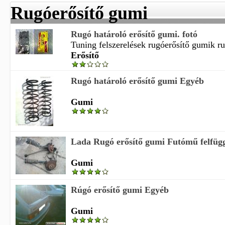
Rugóerősítő gumi
Rugó határoló erősítő gumi. fotó
Tuning felszerelések rugóerősítő gumik rug
Erősítő
Rugó határoló erősítő gumi Egyéb
Gumi
Lada Rugó erősítő gumi Futómű felfügg
Gumi
Rúgó erősítő gumi Egyéb
Gumi