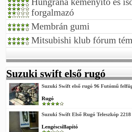
Hungrana keményítő és is
forgalmazó
Membrán gumi
Mitsubishi klub fórum té
Suzuki swift első rugó
Suzuki Swift első rugó 96 Futómű felfü
Rugó
Suzuki Swift Első Rugó Teleszkóp 2218 1
Lengéscsillapító