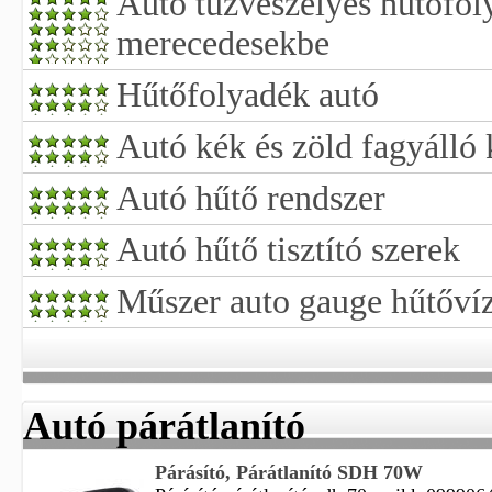
Autó tűzveszélyes hűtőfol
merecedesekbe
Hűtőfolyadék autó
Autó kék és zöld fagyálló
Autó hűtő rendszer
Autó hűtő tisztító szerek
Műszer auto gauge hűtőví
Autó párátlanító
Párásító, Párátlanító SDH 70W