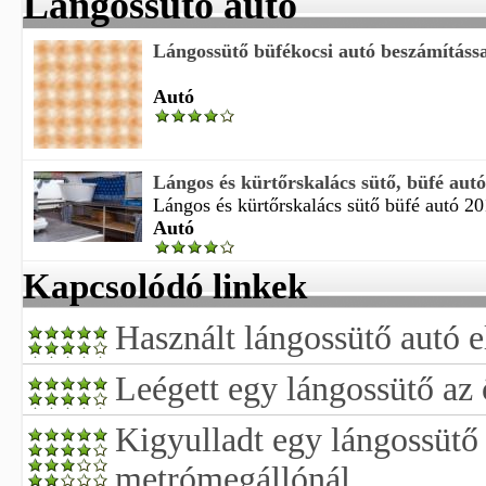
Lángossütő autó
Lángossütő büfékocsi autó beszámítássa
Autó
Lángos és kürtőrskalács sütő, büfé autó
Lángos és kürtőrskalács sütő büfé autó 20
Autó
Kapcsolódó linkek
Használt lángossütő autó 
Leégett egy lángossütő az 
Kigyulladt egy lángossütő 
metrómegállónál