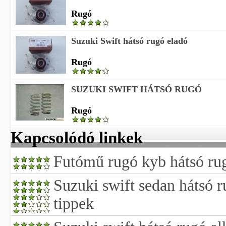
Rugó
Suzuki Swift hátsó rugó eladó
Rugó
SUZUKI SWIFT HÁTSÓ RUGÓ
Rugó
Kapcsolódó linkek
Futómű rugó kyb hátsó rug
Suzuki swift sedan hátsó 
tippek