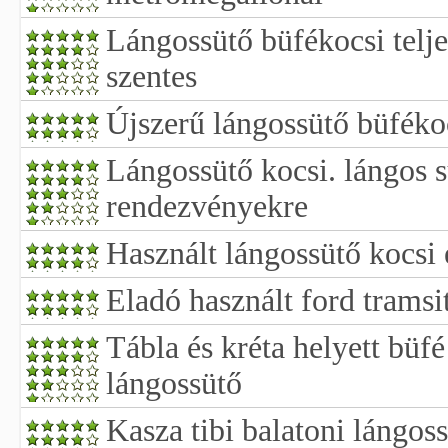
Lángossütő büfékocsi teljes
szentes
Újszerű lángossütő büféko
Lángossütő kocsi. lángos s
rendezvényekre
Használt lángossütő kocsi 
Eladó használt ford tramsi
Tábla és kréta helyett büf
lángossütő
Kasza tibi balatoni lángoss