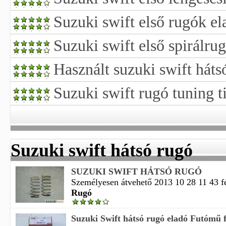
Suzuki swift első rugók e
Suzuki swift első spirálru
Használt suzuki swift háts
Suzuki swift rugó tuning t
Suzuki swift hátsó rugó
SUZUKI SWIFT HÁTSÓ RUGÓ
Személyesen átvehető 2013 10 28 11 43 fé
Rugó
Suzuki Swift hátsó rugó eladó Futómű f