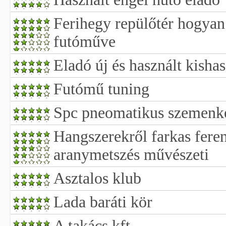
Ferihegy repülőtér hogya
futóműve
Eladó új és használt kish
Futómű tuning
Spc pneomatikus szemenké
Hangszerekről farkas feren
aranymetszés művészeti
Asztalos klub
Lada baráti kör
A takács kft