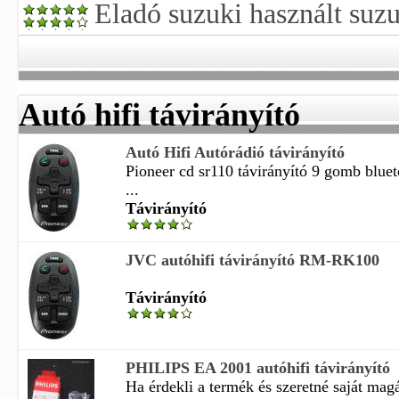
Eladó suzuki használt suz
Autó hifi távirányító
Autó Hifi Autórádió távirányító
Pioneer cd sr110 távirányító 9 gomb bluet
...
Távirányító
JVC autóhifi távirányító RM-RK100
Távirányító
PHILIPS EA 2001 autóhifi távirányító
Ha érdekli a termék és szeretné saját magá