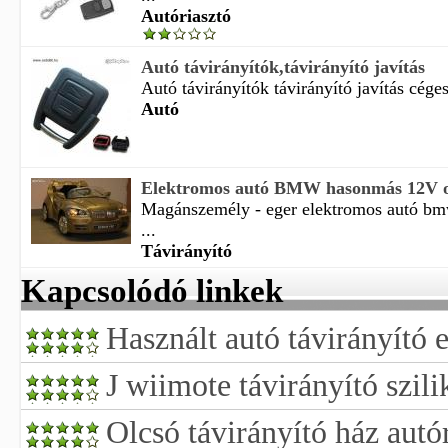
Autóriasztó
Autó távirányítók,távirányító javítás
Autó távirányítók távirányító javítás céges
Autó
Elektromos autó BMW hasonmás 12V os 
Magánszemély - eger elektromos autó b
...
Távirányító
Kapcsolódó linkek
Használt autó távirányító
J wiimote távirányító szil
Olcsó távirányító ház autó