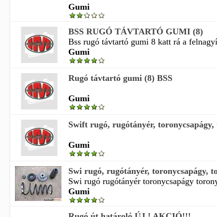
Gumi
BSS RUGÓ TÁVTARTÓ GUMI (8)
Bss rugó távtartó gumi 8 katt rá a felnagyí
Gumi
Rugó távtartó gumi (8) BSS
Gumi
Swift rugó, rugótányér, toronycsapágy, 
Gumi
Swi rugó, rugótányér, toronycsapágy, to
Swi rugó rugótányér toronycsapágy toron
Gumi
Rugó út határoló ÚJ ! AKCIÓ!!!