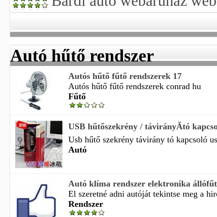
Bárdi autó webáruház web
Autó hűtő rendszer
Autós hűtő fűtő rendszerek 17
Autós hűtő fűtő rendszerek conrad hu
Fűtő
USB hűtőszekrény / távirányĂ­tó kapcso
Usb hűtő szekrény távirány tó kapcsoló us
Autó
Autó klíma rendszer elektronika állófűt
El szeretné adni autóját tekintse meg a hir
Rendszer