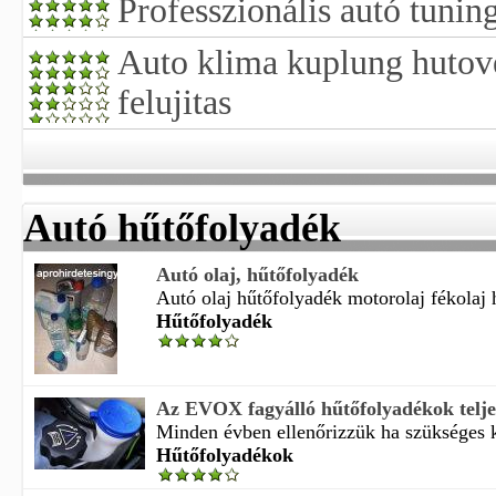
Professzionális autó tunin
Auto klima kuplung hutoven
felujitas
Autó hűtőfolyadék
Autó olaj, hűtőfolyadék
Autó olaj hűtőfolyadék motorolaj fékolaj 
Hűtőfolyadék
Az EVOX fagyálló hűtőfolyadékok teljes
Minden évben ellenőrizzük ha szükséges ko
Hűtőfolyadékok