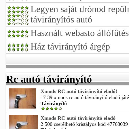
Legyen saját drónod repül
távirányítós autó
Használt webasto állófűtés
Ház távirányító árgép
Rc autó távirányító
Xmods RC autó távirányító eladó!
17 39 xmods rc autó távirányító eladó játé
Távirányító
Xmods RC autó távirányító eladó
2 500 cserélhető kristályos kód 47768039 