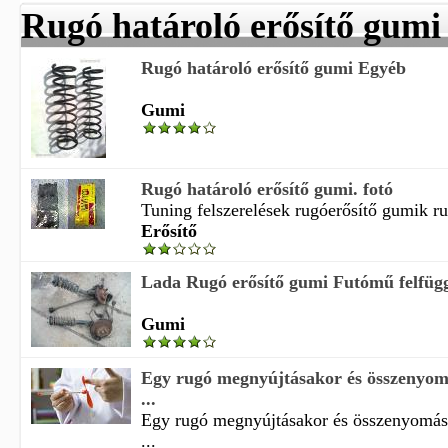
Rugó határoló erősítő gumi
Rugó határoló erősítő gumi Egyéb
Gumi
Rugó határoló erősítő gumi. fotó
Tuning felszerelések rugóerősítő gumik rug
Erősítő
Lada Rugó erősítő gumi Futómű felfügg
Gumi
Egy rugó megnyújtásakor és összenyo
...
Egy rugó megnyújtásakor és összenyomás
...