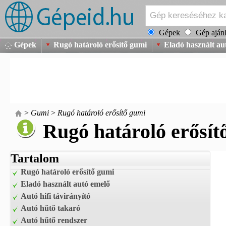
Gépek
Gép ajánl
Gépek
Rugó határoló erősítő gumi
Eladó használt au
>
Gumi
>
Rugó határoló erősítő gumi
Rugó határoló erősít
Tartalom
Rugó határoló erősítő gumi
Eladó használt autó emelő
Autó hifi távirányító
Autó hűtő takaró
Autó hűtő rendszer