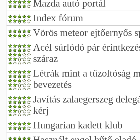
Mazda autó portál
Index fórum
Vörös meteor ejtőernyős s
Acél súrlódó pár érintkezé
száraz
Létrák mint a tűzoltóság 
bevezetés
Javítás zalaegerszeg deleg
kérj
Hungarian kadett klub
Használt engel hűtő eladó