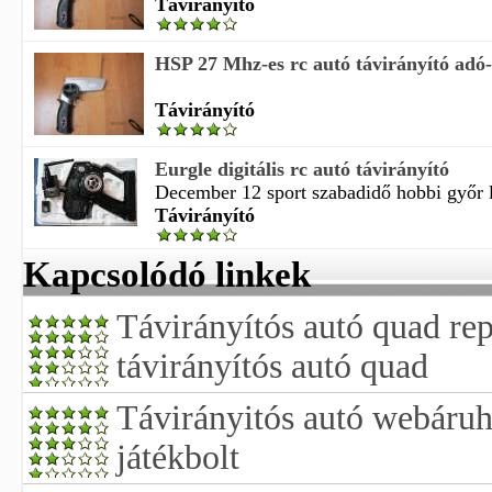
Távirányító
HSP 27 Mhz-es rc autó távirányító adó
Távirányító
Eurgle digitális rc autó távirányító
December 12 sport szabadidő hobbi győr l
Távirányító
Kapcsolódó linkek
Távirányítós autó quad rep
távirányítós autó quad
Távirányitós autó webáruh
játékbolt