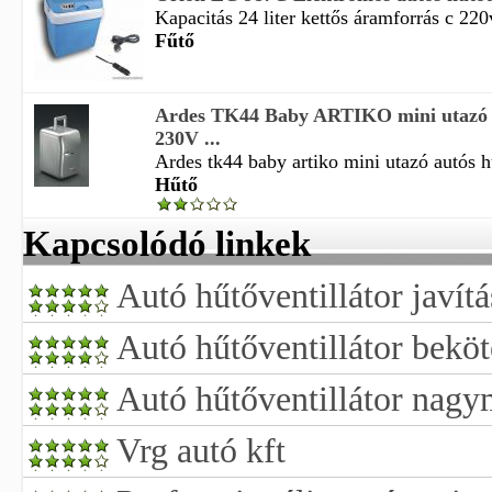
Kapacitás 24 liter kettős áramforrás c 220
Fűtő
Ardes TK44 Baby ARTIKO mini utazó 
230V ...
Ardes tk44 baby artiko mini utazó autós h
Hűtő
Kapcsolódó linkek
Autó hűtőventillátor javítá
Autó hűtőventillátor beköt
Autó hűtőventillátor nag
Vrg autó kft