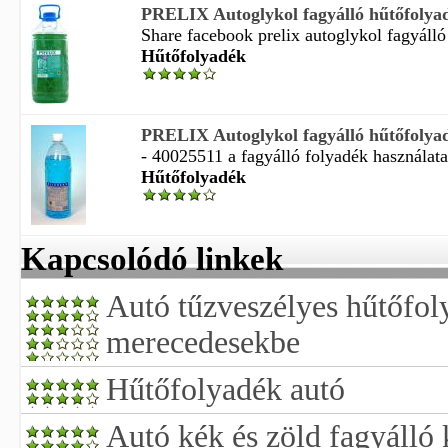
PRELIX Autoglykol fagyálló hűtőfolyad
Share facebook prelix autoglykol fagyálló
Hűtőfolyadék
PRELIX Autoglykol fagyálló hűtőfolya
- 40025511 a fagyálló folyadék használata 
Hűtőfolyadék
Kapcsolódó linkek
Autó tűzveszélyes hűtőfol
merecedesekbe
Hűtőfolyadék autó
Autó kék és zöld fagyálló