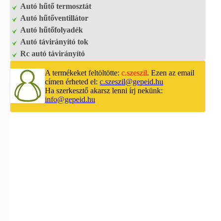
Autó hűtő termosztát
Autó hűtőventillátor
Autó hűtőfolyadék
Autó távirányító tok
Rc autó távirányító
A termékeket feltöltötte:
c.szeszil
. Ezen az email
címen érheted el:
c.szeszil@gepeid.hu
Ha szerkesztő akarsz lenni írj nekünk:
info@gepeid.hu