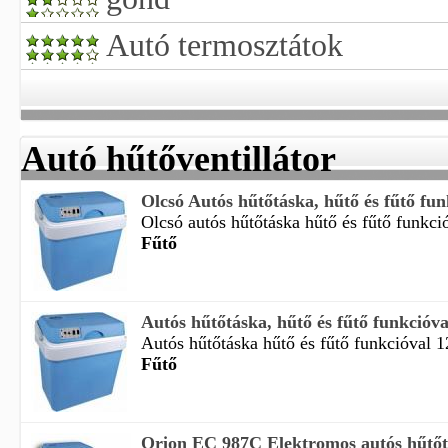
Autó termosztátok
Autó hűtőventillátor
Olcsó Autós hűtőtáska, hűtő és fűtő fun
Olcsó autós hűtőtáska hűtő és fűtő funkció
Fűtő
Autós hűtőtáska, hűtő és fűtő funkcióva
Autós hűtőtáska hűtő és fűtő funkcióval 12
Fűtő
Orion EC 987C Elektromos autós hűtőt