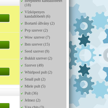
Beépíthető kandallóbetét
(18)
Vízköpenyes
kandallóbetét (6)
Bortartó állvány (2)
Pvp szerver (2)
Wow szerver (7)
Ibm szerver (15)
Seed szerver (9)
Bukkit szerver (2)
Szerver (49)
Whirlpool pult (2)
Small pult (2)
Miele pult (5)
Pult (36)
Jelmez (2)
Vga chip (3)