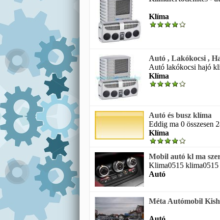
Klíma
Autó , Lakókocsi , H
Autó lakókocsi hajó k
Klíma
Autó és busz klíma
Eddig ma 0 összesen 28
Klíma
Mobil autó kl ma sze
Klima0515 klima0515 te
Autó
Méta Autómobil Kisha
Autó