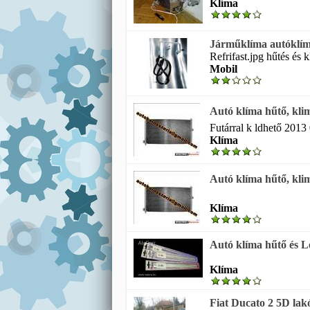
Klíma
Járműklíma autóklíma
Refrifast.jpg hűtés és 
Mobil
Autó klíma hűtő, k
Futárral k ldhető 2013 
Klíma
Autó klíma hűtő, k
Klíma
Autó klíma hűtő és L
Klíma
Fiat Ducato 2 5D lakó