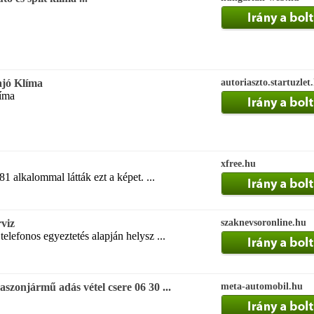
ajó Klíma
autoriaszto.startuzlet
líma
xfree.hu
1 alkalommal látták ezt a képet. ...
rviz
szaknevsoronline.hu
lefonos egyeztetés alapján helysz ...
szonjármű adás vétel csere 06 30 ...
meta-automobil.hu