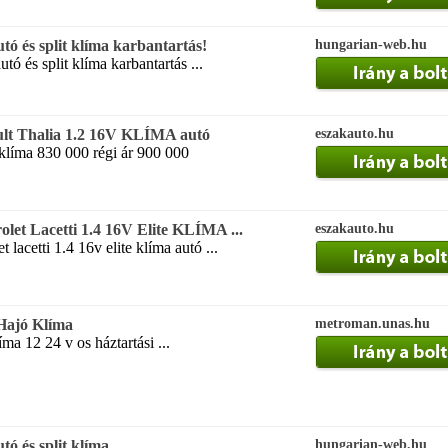
utó és split klíma karbantartás!
hungarian-web.hu
utó és split klíma karbantartás ...
ult Thalia 1.2 16V KLÍMA autó
eszakauto.hu
 klíma 830 000 régi ár 900 000
olet Lacetti 1.4 16V Elite KLÍMA ...
eszakauto.hu
 lacetti 1.4 16v elite klíma autó ...
 Hajó Klíma
metroman.unas.hu
ma 12 24 v os háztartási ...
tó és split klíma ...
hungarian-web.hu