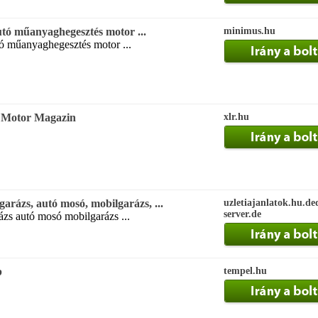
tó műanyaghegesztés motor ...
minimus.hu
 műanyaghegesztés motor ...
ó Motor Magazin
xlr.hu
garázs, autó mosó, mobilgarázs, ...
uzletiajanlatok.hu.de
server.de
ázs autó mosó mobilgarázs ...
b
tempel.hu