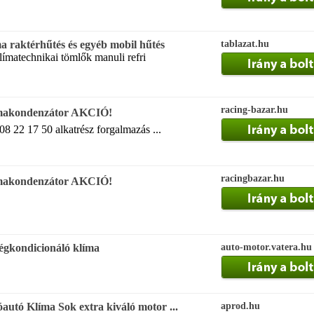
 raktérhűtés és egyéb mobil hűtés
tablazat.hu
klímatechnikai tömlők manuli refri
racing-bazar.hu
limakondenzátor AKCIÓ!
08 22 17 50 alkatrész forgalmazás ...
racingbazar.hu
limakondenzátor AKCIÓ!
égkondicionáló klíma
auto-motor.vatera.hu
autó Klíma Sok extra kiváló motor ...
aprod.hu