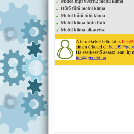
Midea mpf 09crn2 mobil klíma
Hűtő fűtő mobil klíma
Mobil hűtő fűtő klíma
Mobil klíma hűtő fűtő
Mobil klíma alkatrész
A termékeket feltöltötte:
bela9
címen érheted el:
bela99@gepe
Ha szerkesztő akarsz lenni írj 
info@gepeid.hu