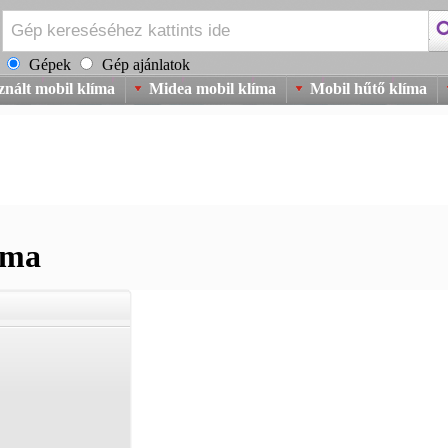
Gépek
Gép ajánlatok
znált mobil klíma
Midea mobil klíma
Mobil hűtő klíma
íma