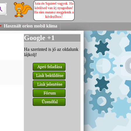
Szia én Squirrel vagyok. Ha
kérdésed van írj nyugodtan!
Ha rám mutatsz megjelenik a
kérdezőbox!
Használt orion mobil klíma
Google +1
Ha szerinted is jó az oldalunk
lájkolj!