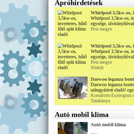
Apróhirdetések
Whirlpool 3,5kw-os, i
Whirlpool 3,5kw-os, inv
egysége, távirányítóval 
Pest megye
Whirlpool 3,5kw-os, i
Whirlpool 3,5kw-os, inv
egysége, távirányítóval 
Pest megye
Sóskút
Daewoo leganza bont
Daewoo leganza bontot
utángyártott eladó! egy
Komárom-Esztergom 
Tatabánya
Autó mobil klíma
Autó mobil klíma