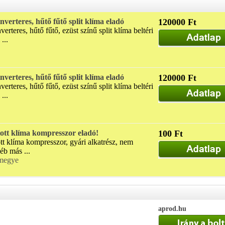
nverteres, hűtő fűtő split klíma eladó
120000 Ft
erteres, hűtő fűtő, ezüst színű split klíma beltéri
...
nverteres, hűtő fűtő split klíma eladó
120000 Ft
erteres, hűtő fűtő, ezüst színű split klíma beltéri
...
ott klíma kompresszor eladó!
100 Ft
t klíma kompresszor, gyári alkatrész, nem
éb más ...
megye
aprod.hu