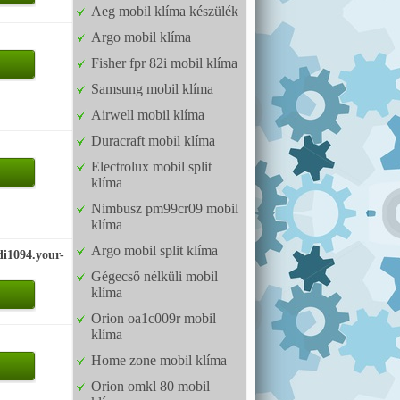
Aeg mobil klíma készülék
Argo mobil klíma
Fisher fpr 82i mobil klíma
Samsung mobil klíma
Airwell mobil klíma
Duracraft mobil klíma
Electrolux mobil split
klíma
Nimbusz pm99cr09 mobil
klíma
Argo mobil split klíma
di1094.your-
Gégecső nélküli mobil
klíma
Orion oa1c009r mobil
klíma
Home zone mobil klíma
Orion omkl 80 mobil