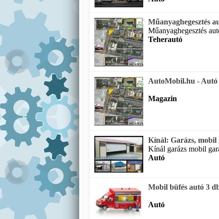
Műanyaghegesztés au
Műanyaghegesztés autó
Teherautó
AutoMobil.hu - Aut
Magazin
Kínál: Garázs, mobil 
Kínál garázs mobil gar
Autó
Mobil büfés autó 3 d
Autó