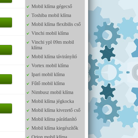
Mobil klíma gégecső
Toshiba mobil klíma
Mobil klíma flexibilis cső
Vinchi mobil klíma
Vinchi ypl 09m mobil
klíma
Mobil klíma távirányító
Vortex mobil klíma
Ipari mobil klíma
Fűtő mobil klíma
Nimbusz mobil klíma
Mobil klíma jégkocka
Mobil klíma kivezető cső
Mobil klíma párátlanító
Mobil klíma kiegészítők
Orion mobil klíma