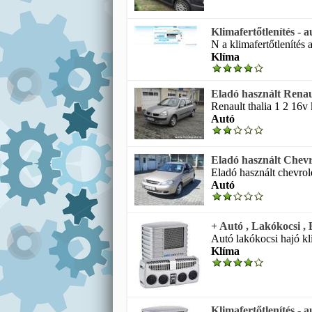
Klimafertőtlenítés - a
N a klimafertőtlenítés a
Klíma
Eladó használt Rena
Renault thalia 1 2 16v
Autó
Eladó használt Chevr
Eladó használt chevrolet
Autó
+ Autó , Lakókocsi ,
Autó lakókocsi hajó klí
Klíma
Klimafertőtlenítés - au