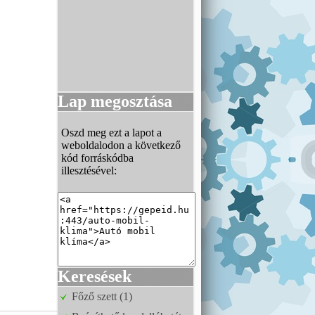
Lap megosztása
Oszd meg ezt a lapot a
weboldalodon a következő
kód forráskódba
illesztésével:
Keresések
Főző szett (1)