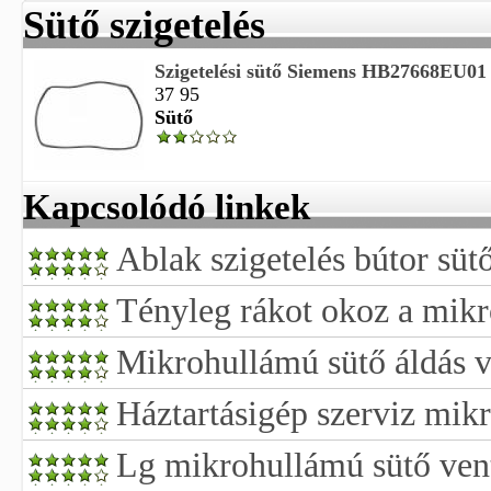
Sütő szigetelés
Szigetelési sütő Siemens HB27668EU01
37 95
Sütő
Kapcsolódó linkek
Ablak szigetelés bútor süt
Tényleg rákot okoz a mik
Mikrohullámú sütő áldás 
Háztartásigép szerviz mik
Lg mikrohullámú sütő vent