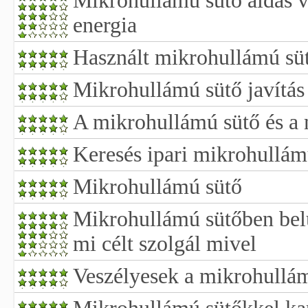
Mikrohullámú sütő áldás v
energia
Használt mikrohullámú süt
Mikrohullámú sütő javítás
A mikrohullámú sütő és a
Keresés ipari mikrohullám
Mikrohullámú sütő
Mikrohullámú sütőben belü
mi célt szolgál mivel
Veszélyesek a mikrohullá