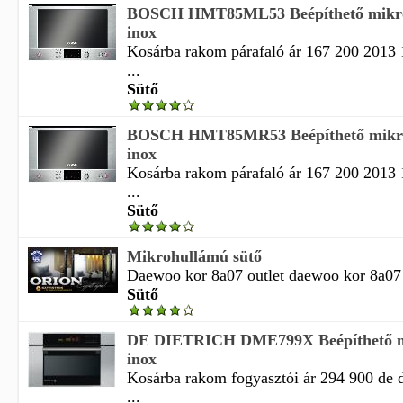
BOSCH HMT85ML53 Beépíthető mikro
inox
Kosárba rakom párafaló ár 167 200 2013 1
...
Sütő
BOSCH HMT85MR53 Beépíthető mikro
inox
Kosárba rakom párafaló ár 167 200 2013 1
...
Sütő
Mikrohullámú sütő
Daewoo kor 8a07 outlet daewoo kor 8a07 ou
Sütő
DE DIETRICH DME799X Beépíthető m
inox
Kosárba rakom fogyasztói ár 294 900 de d
...