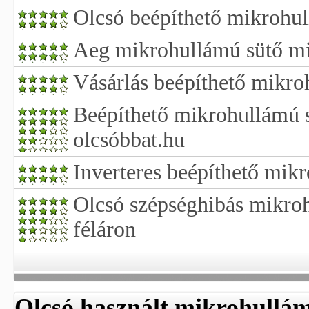
Olcsó beépíthető mikrohul
Aeg mikrohullámú sütő mi
Vásárlás beépíthető mikro
Beépíthető mikrohullámú s
olcsóbbat.hu
Inverteres beépíthető mik
Olcsó szépséghibás mikro
féláron
Olcsó használt mikrohullá