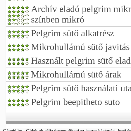
Archív eladó pelgrim mikr
színben mikró
Pelgrim sütő alkatrész
Mikrohullámú sütő javitás 
Használt pelgrim sütő ela
Mikrohullámú sütő árak
Pelgrim sütő használati uta
Pelgrim beepitheto suto
Gépeid.hu - Oldalunk célja összegyűjteni az összes háztartási, kerti és