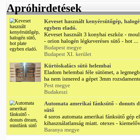
Apróhirdetések
Keveset használt kenyérsütőgép, halogén
egyben eladó.
Keveset használt 3 konyhai eszköz - mou
- orion halogén légkeveréses sütő - hot ...
Budapest megye
Budapest XI. kerület
Kürtöskalács sütö helembai
Eladom helembai féle sütömet, a legmegb
ha nem ismered a gépet 3mm rozsdamentes
Pest megye
Budakeszi
Automata amerikai fánksütő - donuts 
sütő
4 soros automata amerikai fánksütő gép e
kihasználatlanság miatt. otexes - kiemelőve
Baranya megye