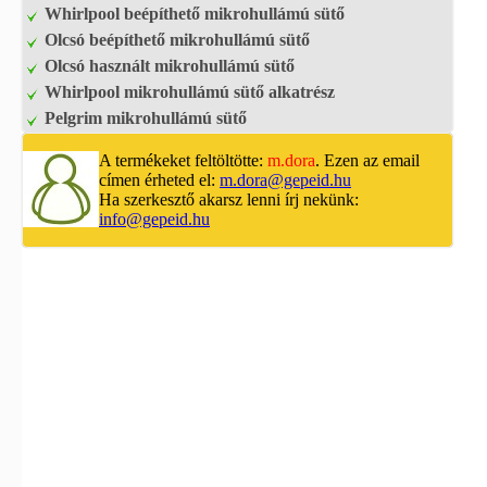
Whirlpool beépíthető mikrohullámú sütő
Olcsó beépíthető mikrohullámú sütő
Olcsó használt mikrohullámú sütő
Whirlpool mikrohullámú sütő alkatrész
Pelgrim mikrohullámú sütő
A termékeket feltöltötte:
m.dora
. Ezen az email
címen érheted el:
m.dora@gepeid.hu
Ha szerkesztő akarsz lenni írj nekünk:
info@gepeid.hu