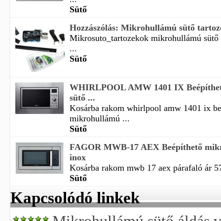
Sütő
Hozzászólás: Mikrohullámú sütő tartoz
Mikrosuto_tartozekok mikrohullámú sütő 
...
Sütő
WHIRLPOOL AMW 1401 IX Beépíthet
sütő ...
Kosárba rakom whirlpool amw 1401 ix be
mikrohullámú ...
Sütő
FAGOR MWB-17 AEX Beépíthető mikr
inox
Kosárba rakom mwb 17 aex párafaló ár 57 
Sütő
Kapcsolódó linkek