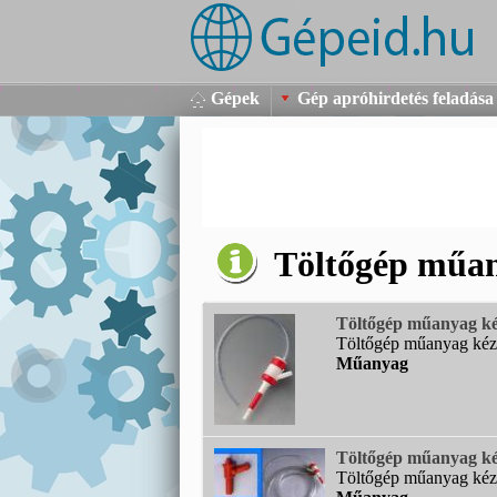
Gépek
Gép apróhirdetés feladása
Töltőgép műa
Töltőgép műanyag kézi
Töltőgép műanyag kézi c
Műanyag
Töltőgép műanyag ké
Töltőgép műanyag kézi t