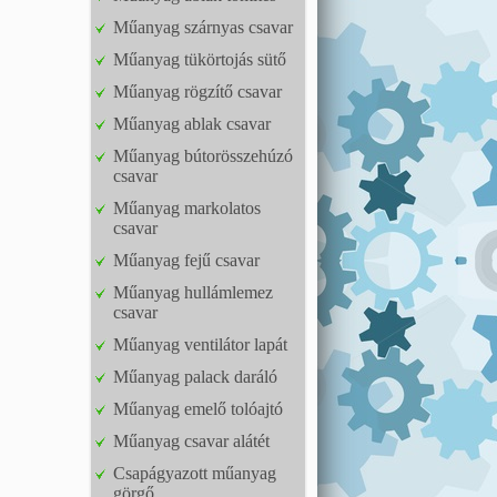
Műanyag szárnyas csavar
Műanyag tükörtojás sütő
Műanyag rögzítő csavar
Műanyag ablak csavar
Műanyag bútorösszehúzó
csavar
Műanyag markolatos
csavar
Műanyag fejű csavar
Műanyag hullámlemez
csavar
Műanyag ventilátor lapát
Műanyag palack daráló
Műanyag emelő tolóajtó
Műanyag csavar alátét
Csapágyazott műanyag
görgő