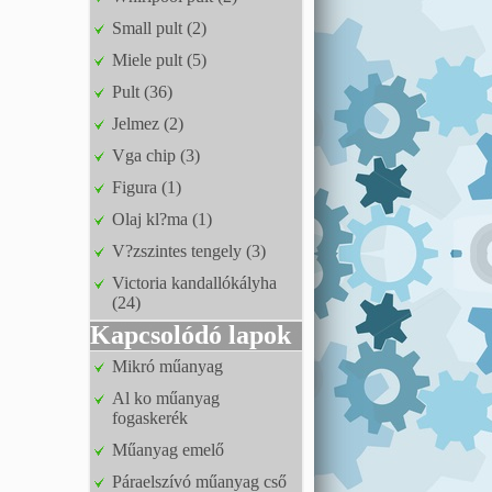
Small pult (2)
Miele pult (5)
Pult (36)
Jelmez (2)
Vga chip (3)
Figura (1)
Olaj kl?ma (1)
V?zszintes tengely (3)
Victoria kandallókályha
(24)
Kapcsolódó lapok
Mikró műanyag
Al ko műanyag
fogaskerék
Műanyag emelő
Páraelszívó műanyag cső