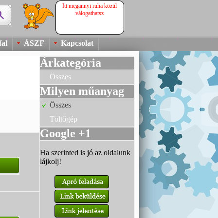
Itt megannyi ruha közül
válogathatsz
al
ÁSZF
Kapcsolat
Árkategória
Összes
Milyen műanyag
Összes
Töltőgép
Google +1
Ha szerinted is jó az oldalunk
lájkolj!