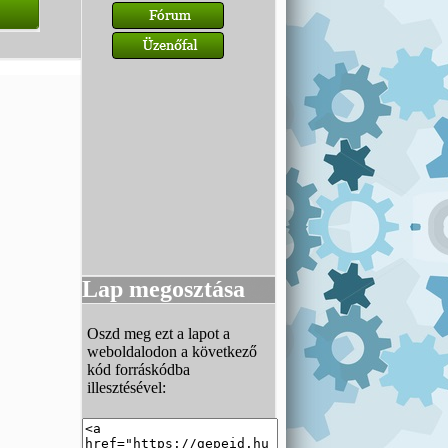
Lap megosztása
Oszd meg ezt a lapot a
weboldalodon a következő
kód forráskódba
illesztésével: