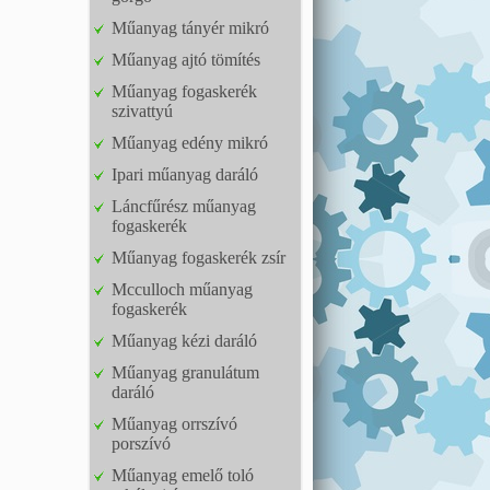
Műanyag tányér mikró
Műanyag ajtó tömítés
Műanyag fogaskerék
szivattyú
Műanyag edény mikró
Ipari műanyag daráló
Láncfűrész műanyag
fogaskerék
Műanyag fogaskerék zsír
Mcculloch műanyag
fogaskerék
Műanyag kézi daráló
Műanyag granulátum
daráló
Műanyag orrszívó
porszívó
Műanyag emelő toló