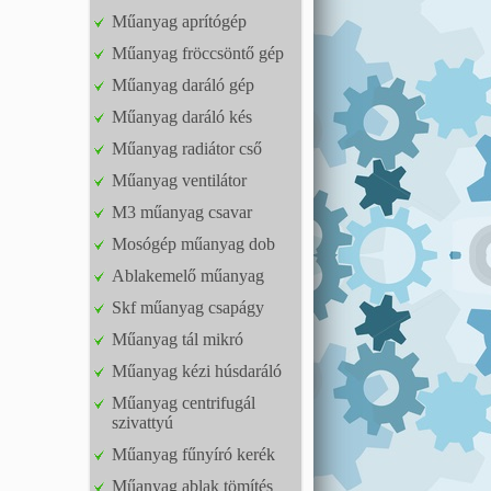
Műanyag aprítógép
Műanyag fröccsöntő gép
Műanyag daráló gép
Műanyag daráló kés
Műanyag radiátor cső
Műanyag ventilátor
M3 műanyag csavar
Mosógép műanyag dob
Ablakemelő műanyag
Skf műanyag csapágy
Műanyag tál mikró
Műanyag kézi húsdaráló
Műanyag centrifugál
szivattyú
Műanyag fűnyíró kerék
Műanyag ablak tömítés