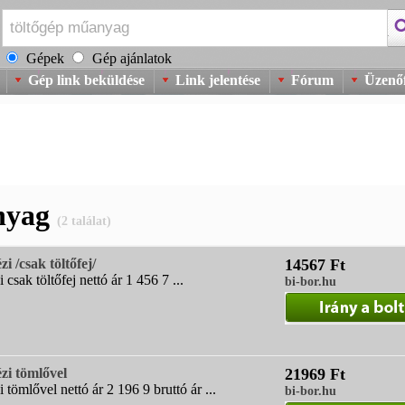
Gépek
Gép ajánlatok
Gép link beküldése
Link jelentése
Fórum
Üzenőf
nyag
(2 találat)
 /csak töltőfej/
14567 Ft
sak töltőfej nettó ár 1 456 7 ...
bi-bor.hu
zi tömlővel
21969 Ft
ömlővel nettó ár 2 196 9 bruttó ár ...
bi-bor.hu