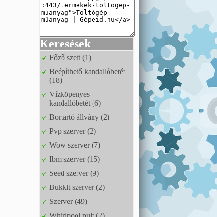
Keresések
Főző szett (1)
Beépíthető kandallóbetét
(18)
Vízköpenyes
kandallóbetét (6)
Bortartó állvány (2)
Pvp szerver (2)
Wow szerver (7)
Ibm szerver (15)
Seed szerver (9)
Bukkit szerver (2)
Szerver (49)
Whirlpool pult (2)