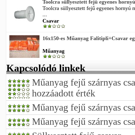
Toolcra süllyesztett fejű egyenes horny
Toolcra süllyesztett fejű egyenes hornyú
...
Csavar
16x150-es Műanyag Falitipli+Csavar egy
Műanyag
Kapcsolódó linkek
Műanyag fejű szárnyas csa
hozzáadott érték
Műanyag fejű szárnyas cs
Műanyag fejű szárnyas cs