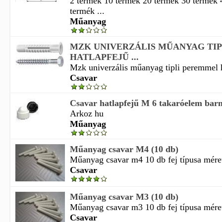
2 termék 10 termék 20 termék 30 termék 
termék ...
Műanyag
MZK UNIVERZÁLIS MŰANYAG TI
HATLAPFEJŰ ...
Mzk univerzális műanyag tipli peremmel ha
Csavar
Csavar hatlapfejű M 6 takaróelem ba
Arkoz hu
Műanyag
Műanyag csavar M4 (10 db)
Műanyag csavar m4 10 db fej típusa méret
Csavar
Műanyag csavar M3 (10 db)
Műanyag csavar m3 10 db fej típusa méret
Csavar