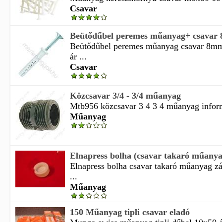
Csavar
Beütődűbel peremes műanyag+ csavar
Beütődűbel peremes műanyag csavar 8mm
ár ...
Csavar
Közcsavar 3/4 - 3/4 műanyag
Mtb956 közcsavar 3 4 3 4 műanyag inform
Műanyag
Elnapress bolha (csavar takaró műany
Elnapress bolha csavar takaró műanyag z
...
Műanyag
150 Műanyag tipli csavar eladó