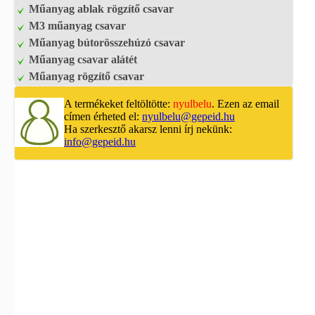
Műanyag ablak rögzítő csavar
M3 műanyag csavar
Műanyag bútorösszehúzó csavar
Műanyag csavar alátét
Műanyag rögzítő csavar
A termékeket feltöltötte:
nyulbelu
. Ezen az email
címen érheted el:
nyulbelu@gepeid.hu
Ha szerkesztő akarsz lenni írj nekünk:
info@gepeid.hu