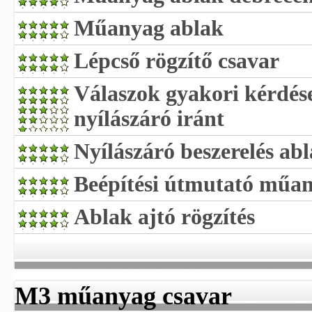
Műanyag ablak
Lépcső rögzítő csavar
Válaszok gyakori kérdé
nyílászáró iránt
Nyílászáró beszerelés ab
Beépítési útmutató műan
Ablak ajtó rögzítés
M3 műanyag csavar