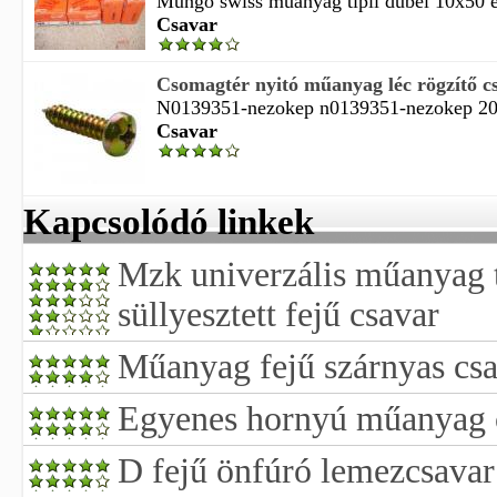
Mungo swiss műanyag tipli dűbel 10x50 
Csavar
Csomagtér nyitó műanyag léc rögzítő c
N0139351-nezokep n0139351-nezokep 201
Csavar
Kapcsolódó linkek
Mzk univerzális műanyag 
süllyesztett fejű csavar
Műanyag fejű szárnyas cs
Egyenes hornyú műanyag 
D fejű önfúró lemezcsavar