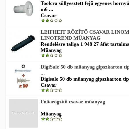
Toolcra süllyesztett fejű egyenes horn
m6 ...
Csavar
LEIFHEIT RÖZÍTŐ CSAVAR LINO
LINOTREND MŰANYAG
Rendelésre taliga 1 948 27 áfát tartalm
Műanyag
DigiSale 50 db műanyag gipszkarton ti
...
Digisale 50 db műanyag gipszkarton tip
Csavar
Fóliarögzitő csavar műanyag
Műanyag