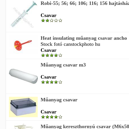
Robi-55; 56; 66; 106; 116; 156 hajtáshá
Csavar
Heat insulating műanyag csavar ancho
Stock fotó canstockphoto hu
Csavar
Műanyag csavar m3
Csavar
Műanyag csavar
Csavar
Műanyag kereszthornyú csavar (M6x50