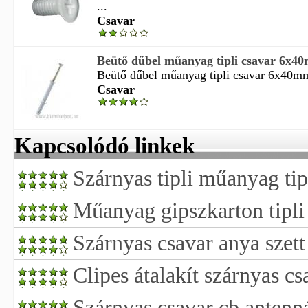
...
Csavar
Beütő dűbel műanyag tipli csavar 6x4
Beütő dűbel műanyag tipli csavar 6x40mm
Csavar
Kapcsolódó linkek
Szárnyas tipli műanyag tipl
Műanyag gipszkarton tipli
Szárnyas csavar anya szett
Clipes átalakít szárnyas cs
Szárnyas csavar cb antenn