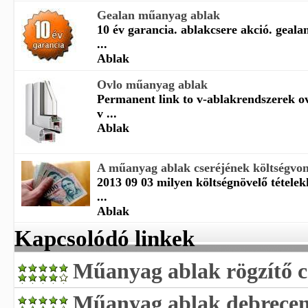
Gealan műanyag ablak
10 év garancia. ablakcsere akció. geala
...
Ablak
Ovlo műanyag ablak
Permanent link to v-ablakrendszerek 
v ...
Ablak
A műanyag ablak cseréjének költségvon
2013 09 03 milyen költségnövelő tétele
...
Ablak
Kapcsolódó linkek
Műanyag ablak rögzítő c
Műanyag ablak debrece