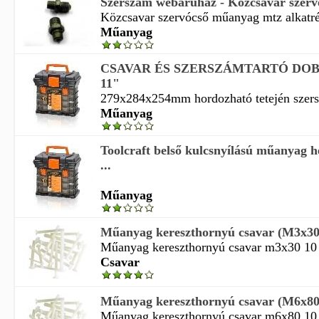
Szerszám webáruház - Közcsavar szer
Közcsavar szervócső műanyag mtz alkatrés
Műanyag
CSAVAR ÉS SZERSZÁMTARTÓ DO
11"
279x284x254mm hordozható tetején szersz
Műanyag
Toolcraft belső kulcsnyílású műanyag 
...
Műanyag
Műanyag kereszthornyú csavar (M3x30
Műanyag kereszthornyú csavar m3x30 10
Csavar
Műanyag kereszthornyú csavar (M6x80
Műanyag kereszthornyú csavar m6x80 10 d