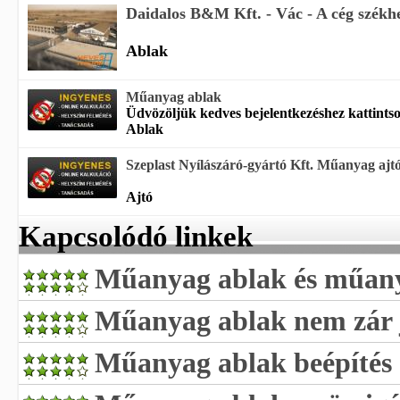
Daidalos B&M Kft. - Vác -
A cég székhe
Ablak
Műanyag ablak
Üdvözöljük kedves bejelentkezéshez kattintso
Ablak
Szeplast Nyílászáró-gyártó Kft. Műanyag ajtó,
Ajtó
Kapcsolódó linkek
Műanyag ablak és műany
Műanyag ablak nem zár 
Műanyag ablak beépítés