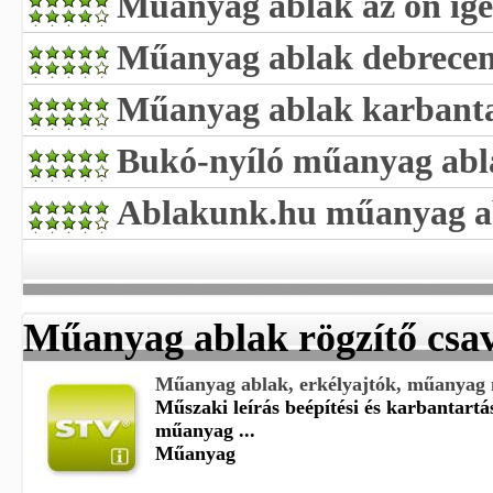
Műanyag ablak az ön igé
Műanyag ablak debrece
Műanyag ablak karbanta
Bukó-nyíló műanyag abl
Ablakunk.hu műanyag a
Műanyag ablak rögzítő csa
Műanyag ablak, erkélyajtók, műanyag 
Műszaki leírás beépítési és karbantartá
műanyag ...
Műanyag