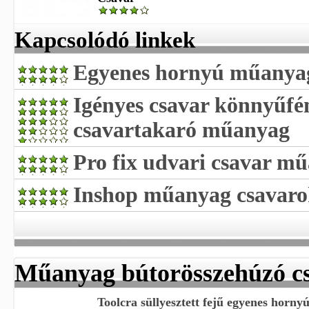
Kapcsolódó linkek
Egyenes hornyú műanyag
Igényes csavar könnyűfé
csavartakaró műanyag
Pro fix udvari csavar m
Inshop műanyag csavar
Műanyag bútorösszehúzó c
Toolcra süllyesztett fejű egyenes horny