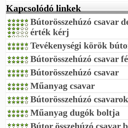
Kapcsolódó linkek
Bútorösszehúzó csavar de
érték kérj
Tevékenységi körök búto
Bútorösszehúzó csavar f
Bútorösszehúzó csavar
Műanyag csavar
Bútorösszehúzó csavaro
Műanyag dugók boltja
Bútor összehúzó csavar 