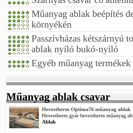
Műanyag ablak beépítés de
környékén
Passzívházas kétszárnyú 
ablak nyíló bukó-nyíló
Egyéb műanyag termékek
Műanyag ablak csavar
Hevestherm Optima76 műanyag ablak
Hevestherm gyár hevestherm műanyag abla
Ablak