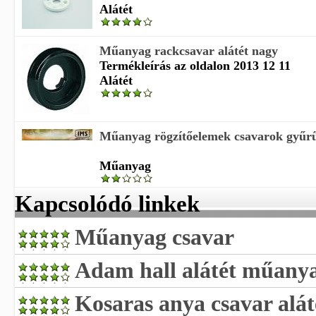
Alátét
Műanyag rackcsavar alátét nagy
Termékleírás az oldalon 2013 12 11
Alátét
Műanyag rögzítőelemek csavarok gyűrű
Műanyag
Kapcsolódó linkek
Műanyag csavar
Adam hall alátét műanya
Kosaras anya csavar alát