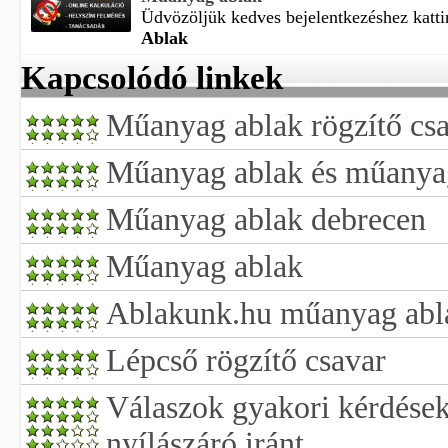
Üdvözöljük kedves bejelentkezéshez kattin
Ablak
Kapcsolódó linkek
Műanyag ablak rögzítő cs
Műanyag ablak és műanyag
Műanyag ablak debrecen
Műanyag ablak
Ablakunk.hu műanyag abl
Lépcső rögzítő csavar
Válaszok gyakori kérdése
nyílászáró iránt