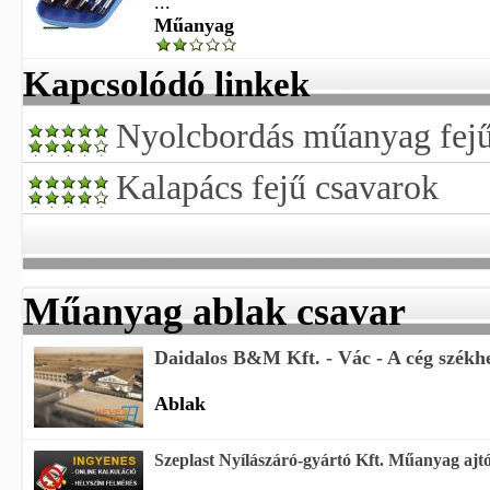
...
Műanyag
Kapcsolódó linkek
Nyolcbordás műanyag fejű
Kalapács fejű csavarok
Műanyag ablak csavar
Daidalos B&M Kft. - Vác -
A cég székhe
Ablak
Szeplast Nyílászáró-gyártó Kft. Műanyag ajtó,