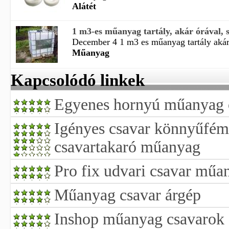
Alátét
1 m3-es műanyag tartály, akár órával, s
December 4 1 m3 es műanyag tartály akár 
Műanyag
Kapcsolódó linkek
Egyenes hornyú műanyag 
Igényes csavar könnyűfém
csavartakaró műanyag
Pro fix udvari csavar műa
Műanyag csavar árgép
Inshop műanyag csavarok