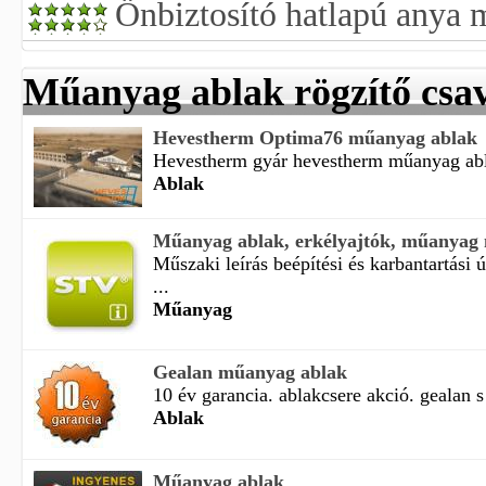
Önbiztosító hatlapú anya 
Műanyag ablak rögzítő csa
Hevestherm Optima76 műanyag ablak
Hevestherm gyár hevestherm műanyag abla
Ablak
Műanyag ablak, erkélyajtók, műanyag 
Műszaki leírás beépítési és karbantartási
...
Műanyag
Gealan műanyag ablak
10 év garancia. ablakcsere akció. gealan s
Ablak
Műanyag ablak