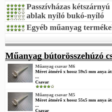
Passzívházas kétszárnyú
ablak nyíló bukó-nyíló
Egyéb műanyag terméke
Műanyag bútorösszehúzó c
Műanyag csavar M6
Méret átmérő x hossz 59x5 mm anya át
...
Csavar
Műanyag csavar M5
Méret átmérő x hossz 55x5 mm anya át
...
Csavar