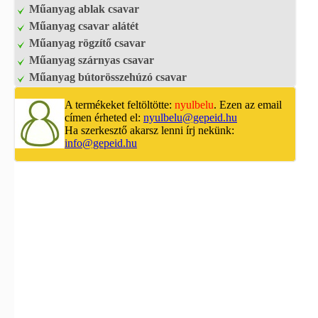
Műanyag ablak csavar
Műanyag csavar alátét
Műanyag rögzítő csavar
Műanyag szárnyas csavar
Műanyag bútorösszehúzó csavar
A termékeket feltöltötte:
nyulbelu
. Ezen az email
címen érheted el:
nyulbelu@gepeid.hu
Ha szerkesztő akarsz lenni írj nekünk:
info@gepeid.hu