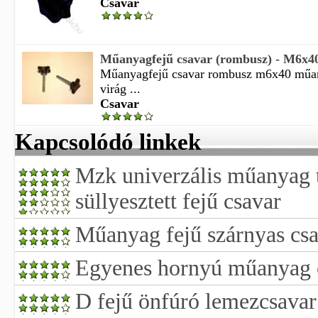
Csavar
Műanyagfejű csavar (rombusz) - M6x4
Műanyagfejű csavar rombusz m6x40 műan
virág ...
Csavar
Kapcsolódó linkek
Mzk univerzális műanyag 
süllyesztett fejű csavar
Műanyag fejű szárnyas cs
Egyenes hornyú műanyag 
D fejű önfúró lemezcsavar