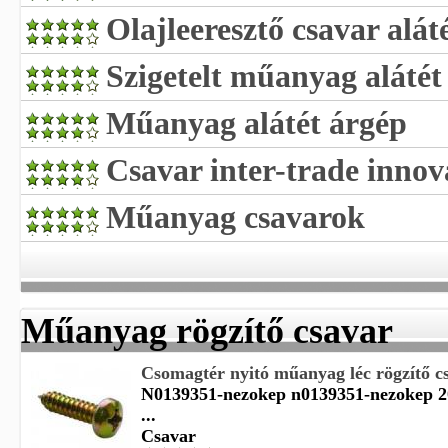
Olajleeresztő csavar alát
Szigetelt műanyag alátét
Műanyag alátét árgép
Csavar inter-trade innov
Műanyag csavarok
Műanyag rögzítő csavar
Csomagtér nyitó műanyag léc rögzítő c
N0139351-nezokep n0139351-nezokep 2
...
Csavar