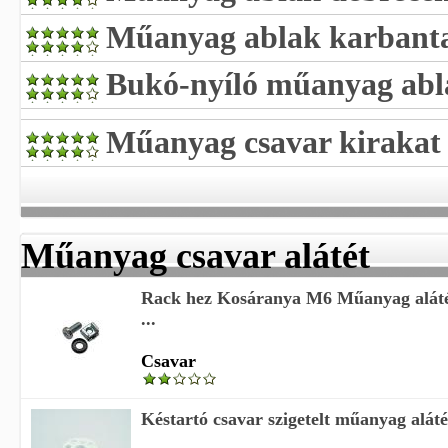
Műanyag ablak karbanta
Bukó-nyíló műanyag abl
Műanyag csavar kirakat 
Műanyag csavar alátét
Rack hez Kosáranya M6 Műanyag alát
...
Csavar
Késtartó csavar szigetelt műanyag alát