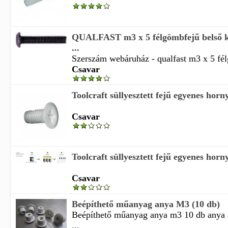
QUALFAST m3 x 5 félgömbfejű belső ku
...
Szerszám webáruház - qualfast m3 x 5 fél
Csavar
Toolcraft süllyesztett fejű egyenes hor
Csavar
Toolcraft süllyesztett fejű egyenes hor
Csavar
Beépíthető műanyag anya M3 (10 db)
Beépíthető műanyag anya m3 10 db anya 
...