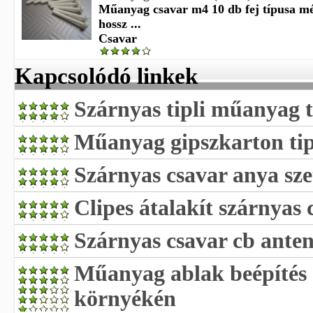
Műanyag csavar m4 10 db fej típusa mé
hossz ...
Csavar
Kapcsolódó linkek
Szárnyas tipli műanyag ti
Műanyag gipszkarton tip
Szárnyas csavar anya sze
Clipes átalakít szárnyas 
Szárnyas csavar cb ante
Műanyag ablak beépítés 
környékén