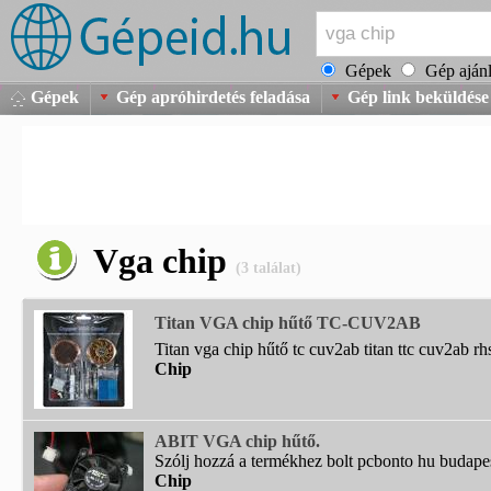
Gépek
Gép ajánl
Gépek
Gép apróhirdetés feladása
Gép link beküldése
Vga chip
(3 találat)
Titan VGA chip hűtő TC-CUV2AB
Titan vga chip hűtő tc cuv2ab titan ttc cuv2ab rhs
Chip
ABIT VGA chip hűtő.
Szólj hozzá a termékhez bolt pcbonto hu budapest
Chip