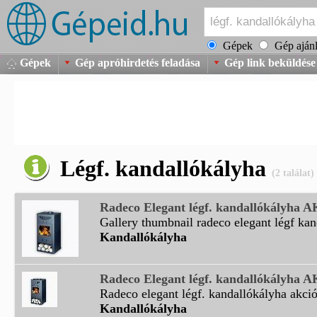
Gépek
Gép ajánl
Gépek
Gép apróhirdetés feladása
Gép link beküldése
Légf. kandallókályha
(2 találat)
Radeco Elegant légf. kandallókályha 
Gallery thumbnail radeco elegant légf kan
Kandallókályha
Radeco Elegant légf. kandallókályha 
Radeco elegant légf. kandallókályha akciós
Kandallókályha