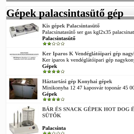
Gépek palacsintasütő gép
Kis gépek Palacsintasütő
Palacsinatasütő ser gas kgl2x35 palacsinata
Palacsintasütő
Ker Iparos K Vendéglátóipari gép nagy
Ker iparos k vendéglátóipari gép nagykony
Gépek
Háztartási gép Konyhai gépek
Minikonyha 12 47 kaposvár toponár 45 0
Gépek
BÁR ÉS SNACK GÉPEK HOT DOG É
SÜTŐK
Palacsinta