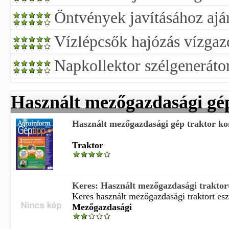
Öntvények javításához ajá
Vízlépcsők hajózás vízga
Napkollektor szélgenerátor
Használt mezőgazdasági gé
Használt mezőgazdasági gép traktor kom
Traktor
Keres: Használt mezőgazdasági traktort,
Keres használt mezőgazdasági traktort esz
Mezőgazdasági