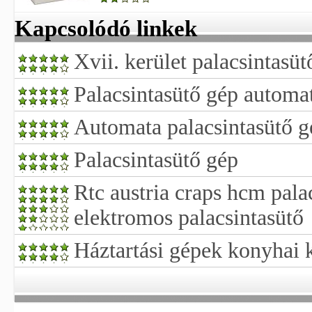
Kapcsolódó linkek
Xvii. kerület palacsintasüt
Palacsintasütő gép automa
Automata palacsintasütő g
Palacsintasütő gép
Rtc austria craps hcm palac
elektromos palacsintasütő
Háztartási gépek konyhai 