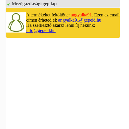
Mezőgazdasági gép lap
A termékeket feltöltötte:
angyalka91
. Ezen az email
címen érheted el:
angyalka91@gepeid.hu
Ha szerkesztő akarsz lenni írj nekünk:
info@gepeid.hu