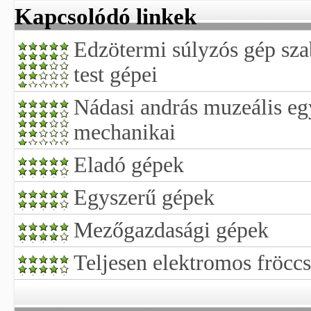
Kapcsolódó linkek
Edzötermi súlyzós gép sza
test gépei
Nádasi andrás muzeális eg
mechanikai
Eladó gépek
Egyszerű gépek
Mezőgazdasági gépek
Teljesen elektromos fröcc