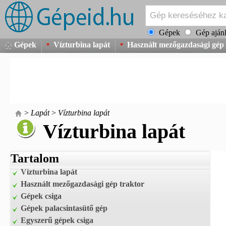
Gépek
Gép ajánl
Gépek
Vízturbina lapát
Használt mezőgazdasági gép 
>
Lapát
>
Vízturbina lapát
Vízturbina lapát
Tartalom
Vízturbina lapát
Használt mezőgazdasági gép traktor
Gépek csiga
Gépek palacsintasütő gép
Egyszerű gépek csiga