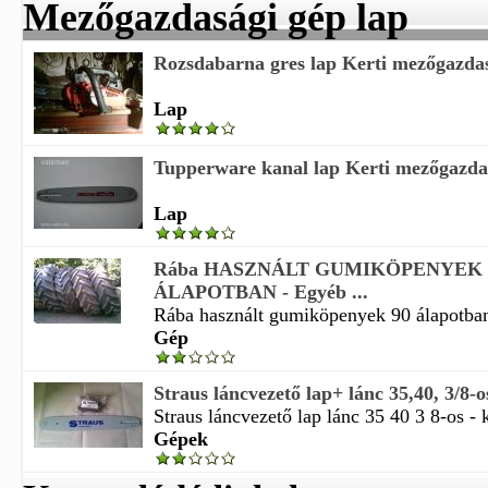
Mezőgazdasági gép lap
Rozsdabarna gres lap Kerti mezőgazda
Lap
Tupperware kanal lap Kerti mezőgazda
Lap
Rába HASZNÁLT GUMIKÖPENYEK
ÁLAPOTBAN - Egyéb ...
Rába használt gumiköpenyek 90 álapotban 
Gép
Straus láncvezető lap+ lánc 35,40, 3/8-os 
Straus láncvezető lap lánc 35 40 3 8-os - ke
Gépek