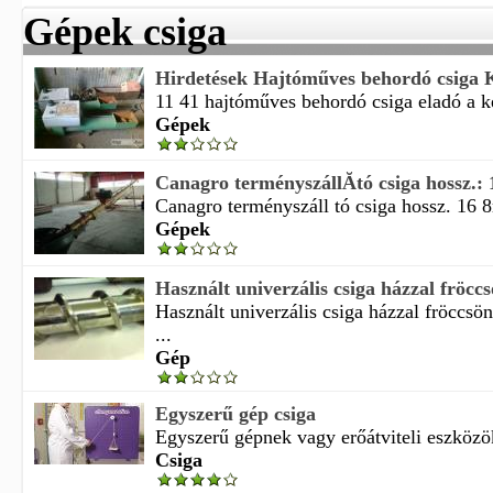
Gépek csiga
Hirdetések Hajtóműves behordó csiga
11 41 hajtóműves behordó csiga eladó a ké
Gépek
Canagro terményszállĂ­tó csiga hossz.: 
Canagro terményszáll tó csiga hossz. 16 8
Gépek
Használt univerzális csiga házzal fröccsö
Használt univerzális csiga házzal fröccsö
...
Gép
Egyszerű gép csiga
Egyszerű gépnek vagy erőátviteli eszközö
Csiga