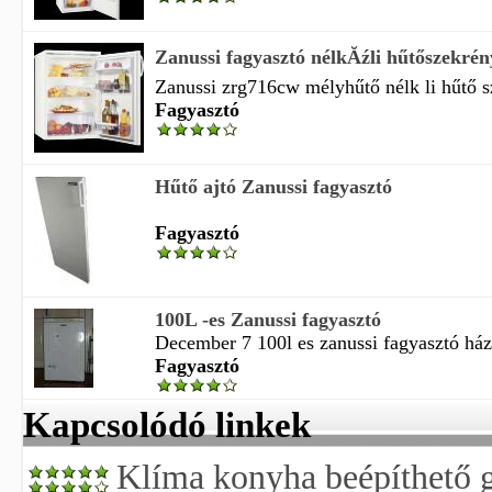
Zanussi fagyasztó nélkĂźli hűtőszek
Zanussi zrg716cw mélyhűtő nélk li hűtő s
Fagyasztó
Hűtő ajtó Zanussi fagyasztó
Fagyasztó
100L -es Zanussi fagyasztó
December 7 100l es zanussi fagyasztó házta
Fagyasztó
Kapcsolódó linkek
Klíma konyha beépíthető 