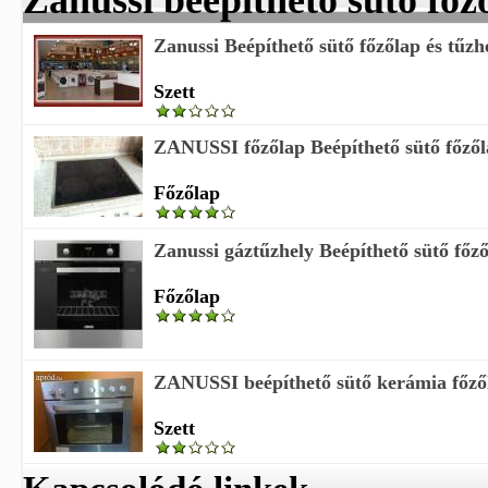
Zanussi beépíthető sütő főz
Zanussi Beépíthető sütő főzőlap és tűzhe
Szett
ZANUSSI főzőlap Beépíthető sütő főző
Főzőlap
Zanussi gáztűzhely Beépíthető sütő főz
Főzőlap
ZANUSSI beépíthető sütő kerámia főzől
Szett