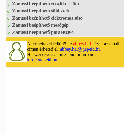
Zanussi beépíthető rusztikus sütő
Zanussi beépíthető sütő szett
Zanussi beépíthető elektromos sütő
Zanussi beépíthető mosógép
Zanussi beépíthető páraelszívó
A termékeket feltöltötte:
abbey.hal
. Ezen az email
címen érheted el:
abbey.hal@gepeid.hu
Ha szerkesztő akarsz lenni írj nekünk:
info@gepeid.hu