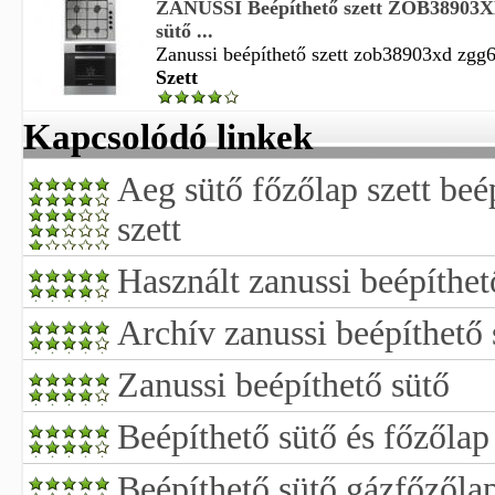
ZANUSSI Beépíthető szett ZOB3890
sütő ...
Zanussi beépíthető szett zob38903xd zgg6
Szett
Kapcsolódó linkek
Aeg sütő főzőlap szett beé
szett
Használt zanussi beépíthet
Archív zanussi beépíthető 
Zanussi beépíthető sütő
Beépíthető sütő és főzőlap 
Beépíthető sütő gázfőzőlap