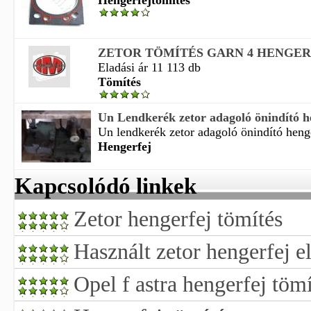
Hengerfejtömítés
ZETOR TÖMÍTÉS GARN 4 HENGER
Eladási ár 11 113 db
Tömítés
Un Lendkerék zetor adagoló önindító h
Un lendkerék zetor adagoló önindító henge
Hengerfej
Kapcsolódó linkek
Zetor hengerfej tömítés
Használt zetor hengerfej e
Opel f astra hengerfej tömí