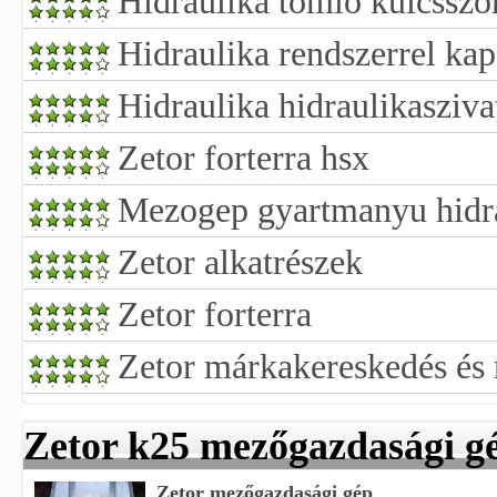
Hidraulika tömlő kulcsszór
Hidraulika rendszerrel kap
Hidraulika hidraulikasziva
Zetor forterra hsx
Mezogep gyartmanyu hidrau
Zetor alkatrészek
Zetor forterra
Zetor márkakereskedés és
Zetor k25 mezőgazdasági g
Zetor mezőgazdasági gép