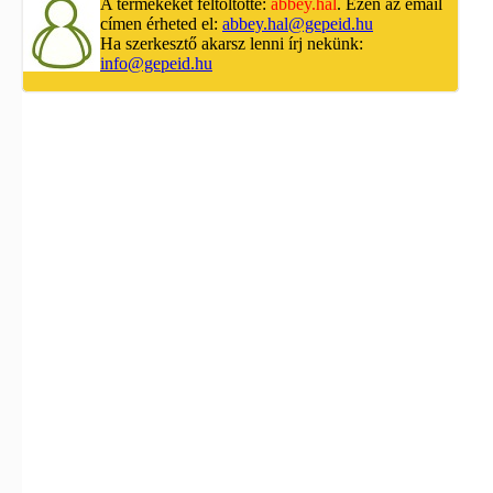
A termékeket feltöltötte:
abbey.hal
. Ezen az email
címen érheted el:
abbey.hal@gepeid.hu
Ha szerkesztő akarsz lenni írj nekünk:
info@gepeid.hu