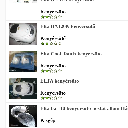
Kenyérsütő
Elta BA120N kenyérsütő
Kenyérsütő
Elta Cool Touch kenyérsütő
Kenyérsütő
ELTA kenyérsütő
Kenyérsütő
Elta ba 110 kenyersuto postat allom Ház
Kisgép