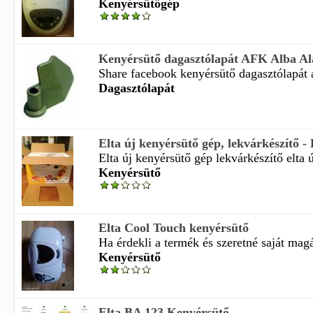
Kenyérsütőgép
Kenyérsütő dagasztólapát AFK Alba Ala
Share facebook kenyérsütő dagasztólapát a
Dagasztólapát
Elta új kenyérsütő gép, lekvárkészítő -
Elta új kenyérsütő gép lekvárkészítő elta ú
Kenyérsütő
Elta Cool Touch kenyérsütő
Ha érdekli a termék és szeretné saját magá
Kenyérsütő
Elta BA 123 Kenyérsütő