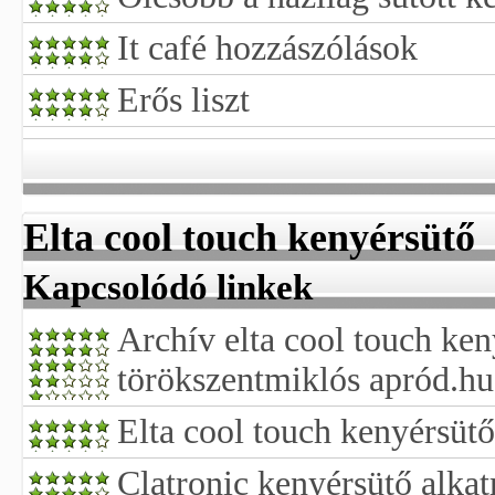
It café hozzászólások
Erős liszt
Elta cool touch kenyérsütő
Kapcsolódó linkek
Archív elta cool touch ken
törökszentmiklós apród.hu
Elta cool touch kenyérsütő
Clatronic kenyérsütő alkat