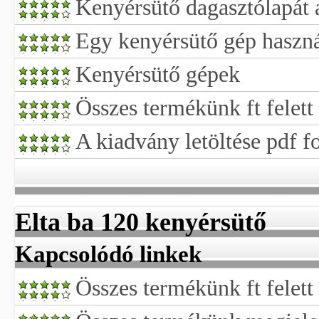
Kenyérsütő dagasztólapát a
Egy kenyérsütő gép használ
Kenyérsütő gépek
Összes termékünk ft felett
A kiadvány letöltése pdf 
Elta ba 120 kenyérsütő
Kapcsolódó linkek
Összes termékünk ft felett