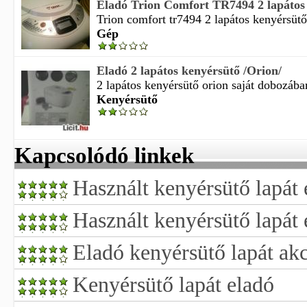
Eladó Trion Comfort TR7494 2 lapátos
Trion comfort tr7494 2 lapátos kenyérsüt
Gép
Eladó 2 lapátos kenyérsütő /Orion/
2 lapátos kenyérsütő orion saját dobozába
Kenyérsütő
Kapcsolódó linkek
Használt kenyérsütő lapát 
Használt kenyérsütő lapát 
Eladó kenyérsütő lapát ak
Kenyérsütő lapát eladó