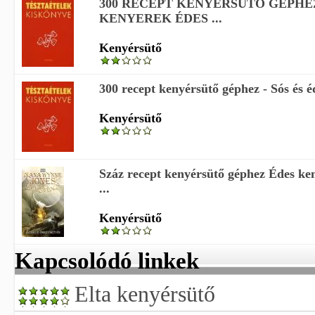
300 RECEPT KENYÉRSÜTŐ GÉPHEZ
KENYEREK ÉDES ...
Kenyérsütő
300 recept kenyérsütő géphez - Sós és éd
Kenyérsütő
Száz recept kenyérsütő géphez Édes k
...
Kenyérsütő
Kapcsolódó linkek
Elta kenyérsütő