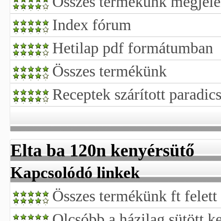
Összes termékünk megjelen
Index fórum
Hetilap pdf formátumban
Összes termékünk
Receptek szárított paradic
Elta ba 120n kenyérsütő
Kapcsolódó linkek
Összes termékünk ft felett 
Olcsóbb a házilag sütött k