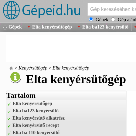
Gépek
Gép ajánl
Gépek
Elta kenyérsütőgép
Elta ba123 kenyérsütő
>
Kenyérsütőgép
>
Elta kenyérsütőgép
Elta kenyérsütőgép
Tartalom
Elta kenyérsütőgép
Elta ba123 kenyérsütő
Elta kenyérsütő alkatrész
Elta kenyérsütő recept
Elta ba 110 kenyérsütő