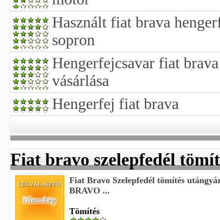
Használt fiat brava henge
sopron
Hengerfejcsavar fiat brava
vásárlása
Hengerfej fiat brava
Fiat bravo szelepfedél tömít
Fiat Bravo Szelepfedél tömítés utángyá
BRAVO ...
Tömítés