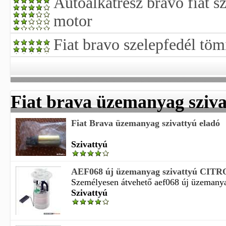
Autóalkatrész bravo fiat s
motor
Fiat bravo szelepfedél töm
Fiat brava üzemanyag sziva
Fiat Brava üzemanyag szivattyú eladó
Szivattyú
AEF068 új üzemanyag szivattyú CITRO
Személyesen átvehető aef068 új üzemanyag 
Szivattyú