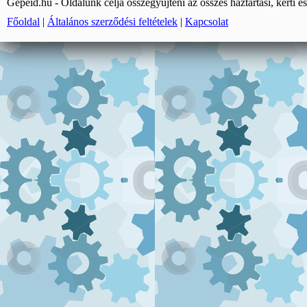
Gépeid.hu - Oldalunk célja összegyűjteni az összes háztartási, kerti és
Főoldal
|
Általános szerződési feltételek
|
Kapcsolat