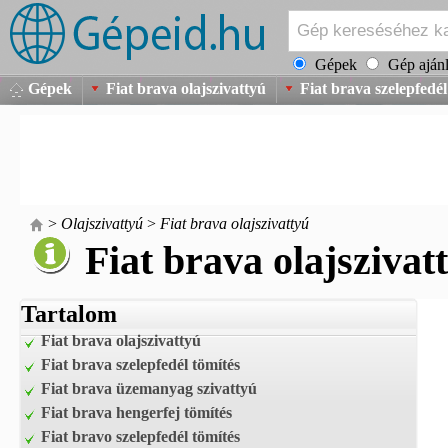
Gépek
Gép ajánl
Gépek
Fiat brava olajszivattyú
Fiat brava szelepfedél
>
Olajszivattyú
>
Fiat brava olajszivattyú
Fiat brava olajszivat
Tartalom
Fiat brava olajszivattyú
Fiat brava szelepfedél tömítés
Fiat brava üzemanyag szivattyú
Fiat brava hengerfej tömítés
Fiat bravo szelepfedél tömítés