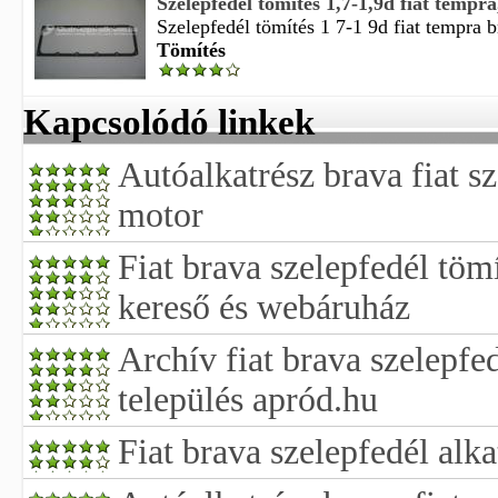
Szelepfedél tömítés 1,7-1,9d fiat tempra
Szelepfedél tömítés 1 7-1 9d fiat tempra b
Tömítés
Kapcsolódó linkek
Autóalkatrész brava fiat s
motor
Fiat brava szelepfedél töm
kereső és webáruház
Archív fiat brava szelepfe
település apród.hu
Fiat brava szelepfedél alk