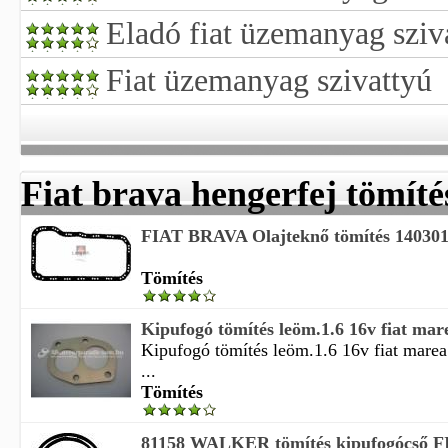
Eladó fiat üzemanyag sziv
Fiat üzemanyag szivattyú
Fiat brava hengerfej tömíté
FIAT BRAVA Olajteknő tömítés 14030
Tömítés
Kipufogó tömítés leöm.1.6 16v fiat mare
Kipufogó tömítés leöm.1.6 16v fiat marea
...
Tömítés
81158 WALKER tömítés kipufogócső