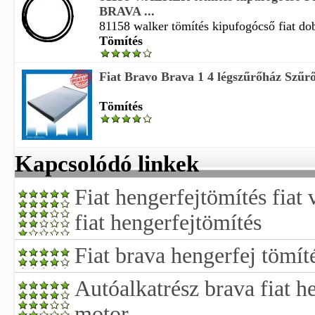
BRAVA ...
81158 walker tömítés kipufogócső fiat dob
Tömítés
Fiat Bravo Brava 1 4 légszűrőház Szűrő
Tömítés
Kapcsolódó linkek
Fiat hengerfejtömítés fiat
fiat hengerfejtömítés
Fiat brava hengerfej tömít
Autóalkatrész brava fiat h
motor