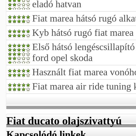
eladó hatvan
Fiat marea hátsó rugó alka
Kyb hátsó rugó fiat marea
Első hátsó lengéscsillapít
ford opel skoda
Használt fiat marea vonóh
Fiat marea air ride tuning
Fiat ducato olajszivattyú
Kapcsolódó linkek