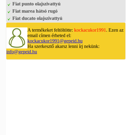
Fiat punto olajszivattyú
Fiat marea hátsó rugó
Fiat ducato olajszivattyú
A termékeket feltöltötte:
kockacukor1991
. Ezen az
email címen érheted el:
kockacukor1991@gepeid.hu
Ha szerkesztő akarsz lenni írj nekünk:
info@gepeid.hu