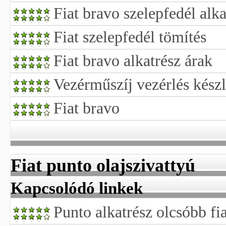
Fiat bravo szelepfedél alk
Fiat szelepfedél tömítés
Fiat bravo alkatrész árak
Vezérműszíj vezérlés készle
Fiat bravo
Fiat punto olajszivattyú
Kapcsolódó linkek
Punto alkatrész olcsóbb fi