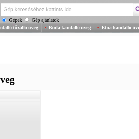
Gépek
Gép ajánlatok
dalló tűzálló üveg
Buda kandalló üveg
Etna kandalló üv
üveg