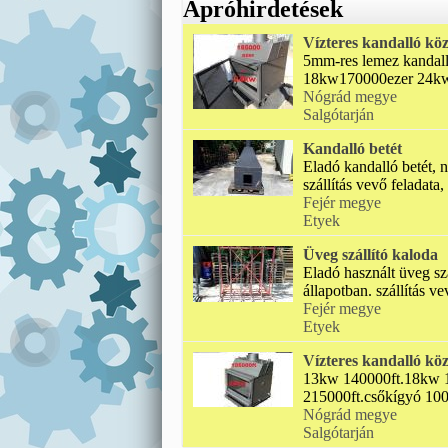
Apróhirdetések
Vízteres kandalló köz
5mm-res lemez kanda
18kw170000ezer 24kw
Nógrád megye
Salgótarján
Kandalló betét
Eladó kandalló betét, n
szállítás vevő feladata, 
Fejér megye
Etyek
Üveg szállító kaloda
Eladó használt üveg sz
állapotban. szállítás vev
Fejér megye
Etyek
Vízteres kandalló köz
13kw 140000ft.18kw 
215000ft.csőkígyó 1000
Nógrád megye
Salgótarján