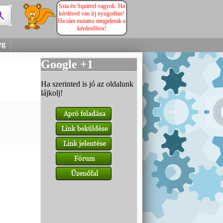
Szia én Squirrel vagyok. Ha
kérdésed van írj nyugodtan!
Ha rám mutatsz megjelenik a
kérdezőbox!
eg
Google +1
Ha szerinted is jó az oldalunk
lájkolj!