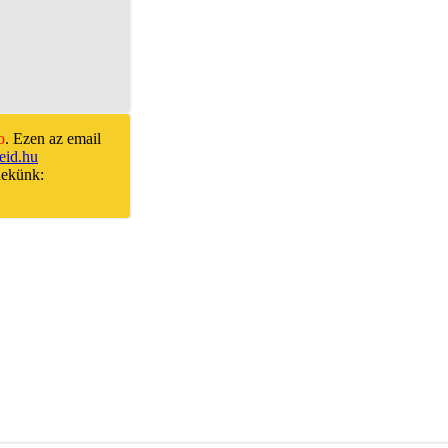
o
. Ezen az email
id.hu
nekünk: