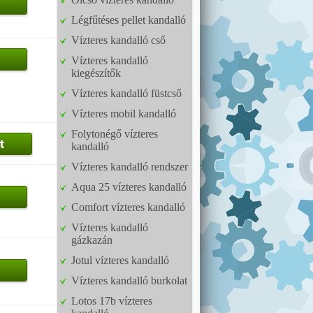
Légfűtéses pellet kandalló
Vízteres kandalló cső
Vízteres kandalló
kiegészítők
Vízteres kandalló füstcső
Vízteres mobil kandalló
Folytonégő vízteres
kandalló
Vízteres kandalló rendszer
Aqua 25 vízteres kandalló
Comfort vízteres kandalló
Vízteres kandalló
gázkazán
Jotul vízteres kandalló
Vízteres kandalló burkolat
Lotos 17b vízteres