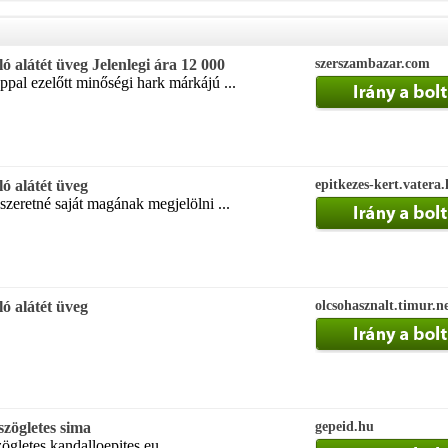
 alátét üveg Jelenlegi ára 12 000
szerszambazar.com
appal ezelőtt minőségi hark márkájú ...
ó alátét üveg
epitkezes-kert.vatera
szeretné saját magának megjelölni ...
ó alátét üveg
olcsohasznalt.timur.n
szögletes sima
gepeid.hu
zögletes kandalloepites eu