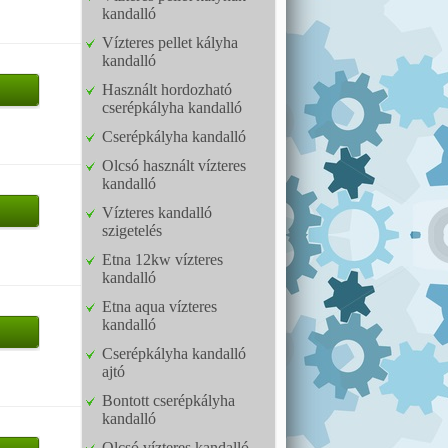
kandalló
Vízteres pellet kályha
kandalló
Használt hordozható
cserépkályha kandalló
Cserépkályha kandalló
Olcsó használt vízteres
kandalló
Vízteres kandalló
szigetelés
Etna 12kw vízteres
kandalló
Etna aqua vízteres
kandalló
Cserépkályha kandalló
ajtó
Bontott cserépkályha
kandalló
Olcsó vízteres kandalló