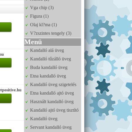
Vga chip (3)
Figura (1)
Olaj kl?ma (1)
V?zszintes tengely (3)
Menü
Kandalló alá üveg
.hu
Kandalló tűzálló üveg
Buda kandalló üveg
Etna kandalló üveg
Kandalló üveg szigetelés
etpositive.hu
Etna kandalló ajtó üveg
Használt kandalló üveg
Kandalló ajtó üveg tisztító
Kandalló üveg
Servant kandalló üveg