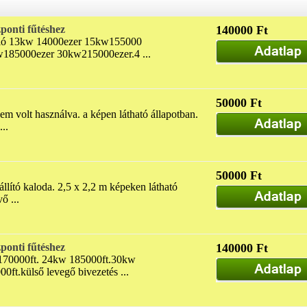
ponti fűtéshez
140000 Ft
lló 13kw 14000ezer 15kw155000
185000ezer 30kw215000ezer.4 ...
50000 Ft
em volt használva. a képen látható állapotban.
...
50000 Ft
állító kaloda. 2,5 x 2,2 m képeken látható
ő ...
ponti fűtéshez
140000 Ft
170000ft. 24kw 185000ft.30kw
0ft.külső levegő bivezetés ...