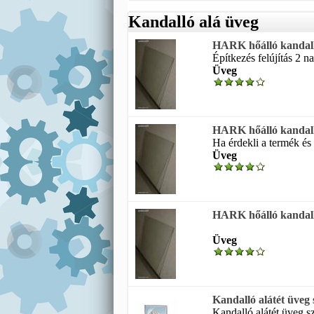
Kandalló alá üveg
HARK hőálló kandalló
Építkezés felújítás 2 n
Üveg
HARK hőálló kandall
Ha érdekli a termék és 
Üveg
HARK hőálló kandall
Üveg
Kandalló alátét üveg 
Kandalló alátét üveg s