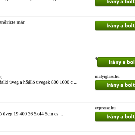
enőrizte már
4
g
malyiglass.hu
lló üveg a hőálló üvegek 800 1000 c ...
expressz.hu
ó üveg 19 400 36 5x44 5cm es ...