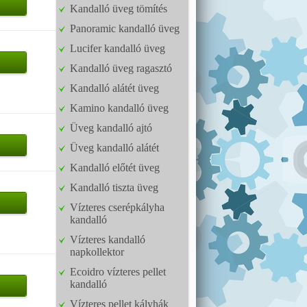
Kandalló üveg tömítés
Panoramic kandalló üveg
Lucifer kandalló üveg
Kandalló üveg ragasztó
Kandalló alátét üveg
Kamino kandalló üveg
Üveg kandalló ajtó
Üveg kandalló alátét
Kandalló előtét üveg
Kandalló tiszta üveg
Vízteres cserépkályha
kandalló
Vízteres kandalló
napkollektor
Ecoidro vízteres pellet
kandalló
Vízteres pellet kályhák