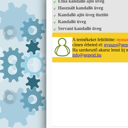
Etna kandalló ajtó üveg
Használt kandalló üveg
Kandalló ajtó üveg tisztító
Kandalló üveg
Servant kandalló üveg
A termékeket feltöltötte:
nyusz
címen érheted el:
nyuszo@gepe
Ha szerkesztő akarsz lenni írj 
info@gepeid.hu