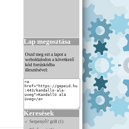
Lap megosztása
Oszd meg ezt a lapot a
weboldalodon a következő
kód forráskódba
illesztésével:
Keresések
Serpenyő? grill (1)