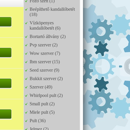
Főző szett (1)
Beépíthető kandallóbetét
(18)
Vízköpenyes
kandallóbetét (6)
Bortartó állvány (2)
Pvp szerver (2)
Wow szerver (7)
Ibm szerver (15)
Seed szerver (9)
Bukkit szerver (2)
Szerver (49)
Whirlpool pult (2)
Small pult (2)
Miele pult (5)
Pult (36)
Jelmez (2)