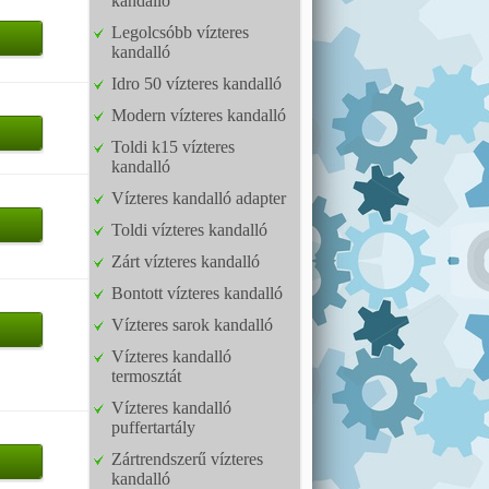
kandalló
Legolcsóbb vízteres
kandalló
Idro 50 vízteres kandalló
Modern vízteres kandalló
Toldi k15 vízteres
kandalló
Vízteres kandalló adapter
Toldi vízteres kandalló
Zárt vízteres kandalló
Bontott vízteres kandalló
Vízteres sarok kandalló
Vízteres kandalló
termosztát
Vízteres kandalló
puffertartály
Zártrendszerű vízteres
kandalló