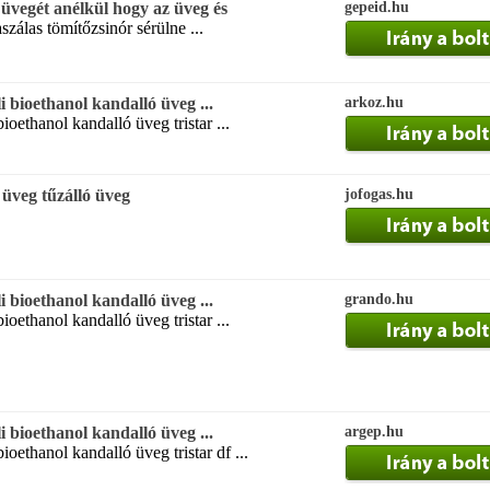
ó üvegét anélkül hogy az üveg és
gepeid.hu
szálas tömítőzsinór sérülne ...
i bioethanol kandalló üveg ...
arkoz.hu
ioethanol kandalló üveg tristar ...
 üveg tűzálló üveg
jofogas.hu
i bioethanol kandalló üveg ...
grando.hu
ioethanol kandalló üveg tristar ...
i bioethanol kandalló üveg ...
argep.hu
ioethanol kandalló üveg tristar df ...