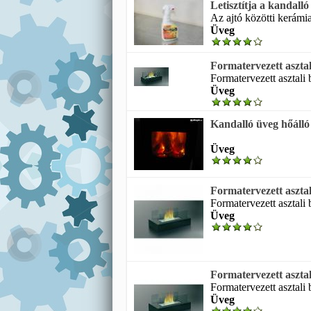
Letisztítja a kandall
Az ajtó közötti kerámia
Üveg
Formatervezett asztal
Formatervezett asztali b
Üveg
Kandalló üveg hőálló
Üveg
Formatervezett asztal
Formatervezett asztali b
Üveg
Formatervezett asztal
Formatervezett asztali b
Üveg