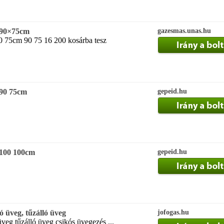
g 90×75cm
gazesmas.unas.hu
90 75cm 90 75 16 200 kosárba tesz
 90 75cm
gepeid.hu
 100 100cm
gepeid.hu
ó üveg, tűzálló üveg
jofogas.hu
veg tűzálló üveg csikós üvegezés ...